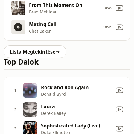
From This Moment On
10:49
Brad Mehldau
Mating Call
10:45
Chet Baker
Lista Megtekintése
Top Dalok
Rock and Roll Again
1
Donald Byrd
Laura
2
Derek Bailey
Sophisticated Lady (Live)
3
Duke Ellington