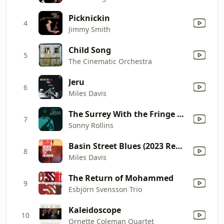
Picknickin
4
Jimmy Smith
Child Song
5
The Cinematic Orchestra
Jeru
6
Miles Davis
The Surrey With the Fringe On Top
7
Sonny Rollins
Basin Street Blues (2023 Remaster)
8
Miles Davis
The Return of Mohammed
9
Esbjörn Svensson Trio
Kaleidoscope
10
Ornette Coleman Quartet