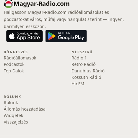
Magyar-Radio.com
Hallgasson Magyar-Radio.com rádióállomásokat és
podcastokat város, műfaj vagy hangulat szerint — ingyen,
bármilyen eszközön.
BÖNGÉSZÉS
NÉPSZERŰ
Rádióállomások
Rádió 1
Podcastok
Retro Rádió
Top Dalok
Danubius Rádió
Kossuth Rádió
Hír.FM
RÓLUNK
Rólunk
Állomás hozzáadása
Widgetek
Visszajelzés