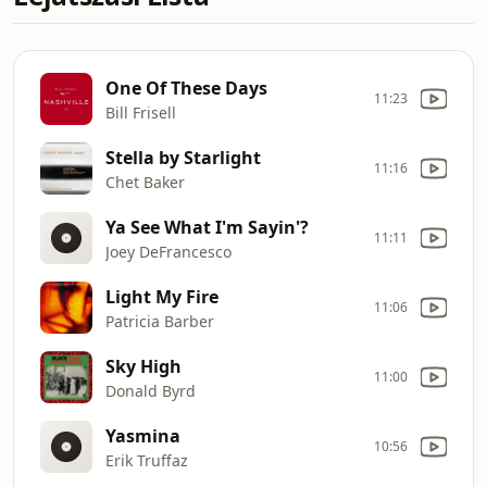
One Of These Days
11:23
Bill Frisell
Stella by Starlight
11:16
Chet Baker
Ya See What I'm Sayin'?
11:11
Joey DeFrancesco
Light My Fire
11:06
Patricia Barber
Sky High
11:00
Donald Byrd
Yasmina
10:56
Erik Truffaz