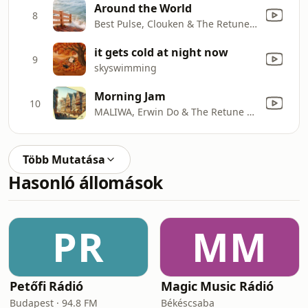
Around the World
8
Best Pulse, Clouken & The Retune Project
it gets cold at night now
9
skyswimming
Morning Jam
10
MALIWA, Erwin Do & The Retune Project
Több Mutatása
Hasonló állomások
PR
MM
Petőfi Rádió
Magic Music Rádió
Budapest · 94.8 FM
Békéscsaba