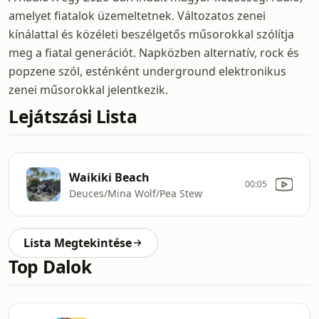
amelyet fiatalok üzemeltetnek. Változatos zenei
kínálattal és közéleti beszélgetős műsorokkal szólítja
meg a fiatal generációt. Napközben alternatív, rock és
popzene szól, esténként underground elektronikus
zenei műsorokkal jelentkezik.
Lejátszási Lista
Waikiki Beach
00:05
Deuces/Mina Wolf/Pea Stew
Lista Megtekintése
Top Dalok