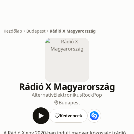
Kezdőlap
Budapest
Rádió X Magyarország
Rádió X Magyarország
Alternatív
Elektronikus
Rock
Pop
Budapest
Kedvencek
A Rádió X egy 2020-ban indult magyar közösségi rádió,