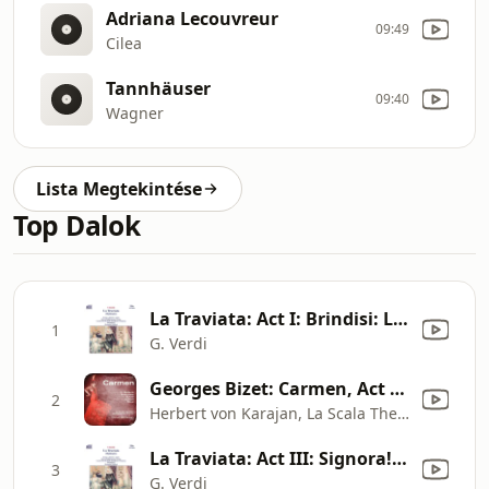
Adriana Lecouvreur
09:49
Cilea
Tannhäuser
09:40
Wagner
Lista Megtekintése
Top Dalok
La Traviata: Act I: Brindisi: Libiamo Ne'lieti Calici, "Drinking Song" (Alfredo, Chorus, Violetta)
1
G. Verdi
Georges Bizet: Carmen, Act II: "La fleur que tu m'avais jetée"
2
Herbert von Karajan, La Scala Theater Orchestra, Giuseppe di Stefano, Giulietta Simionato, Graziella Sciutti, Rosanna Carteri & Michel Roux
La Traviata: Act III: Signora! … Che T'accade? - Parigi, O Cara (Annina, Violetta, Alfredo)
3
G. Verdi