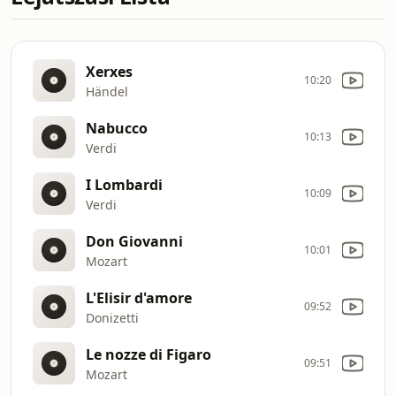
Xerxes
10:20
Händel
Nabucco
10:13
Verdi
I Lombardi
10:09
Verdi
Don Giovanni
10:01
Mozart
L'Elisir d'amore
09:52
Donizetti
Le nozze di Figaro
09:51
Mozart