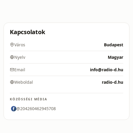
Kapcsolatok
Város
Budapest
Nyelv
Magyar
Email
info@radio-d.hu
Weboldal
radio-d.hu
KÖZÖSSÉGI MÉDIA
@204260462945708