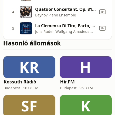
Quatuor Concertant, Op. 816: IV. Le Nozze Di Figaro (The Marriage of Figaro), K. 492, Act I: Se Vuol Ballare Signore Contino (by W.A. Mozart)
4
Baynov Piano Ensemble
La Clemenza Di Tito, Parto, Parto Ma Tu, Ben Mio
5
Julis Rudel, Wolfgang Amadeus Mozart & Josef Triebensee
Hasonló állomások
KR
H
Kossuth Rádió
Hír.FM
Budapest · 107.8 FM
Budapest · 95.3 FM
SF
K