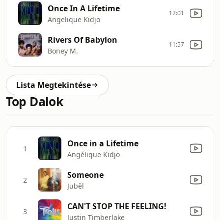
Once In A Lifetime
12:01
Angelique Kidjo
Rivers Of Babylon
11:57
Boney M.
Lista Megtekintése
Top Dalok
Once in a Lifetime
1
Angélique Kidjo
Someone
2
Jubël
CAN'T STOP THE FEELING!
3
Justin Timberlake