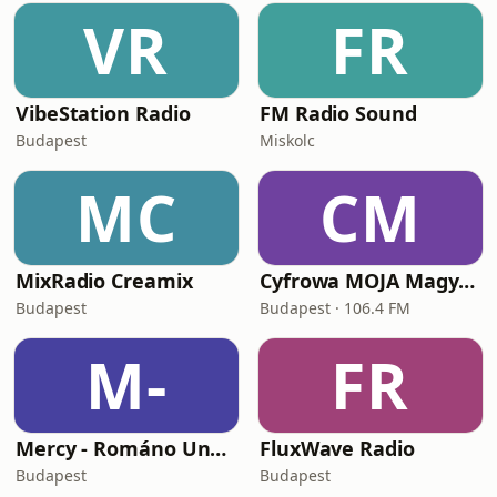
VR
FR
VibeStation Radio
FM Radio Sound
Budapest
Miskolc
MC
CM
MixRadio Creamix
Cyfrowa MOJA Magyarország
Budapest
Budapest · 106.4 FM
M-
FR
Mercy - Románo Ungriko Rádiovo (autentikus)
FluxWave Radio
Budapest
Budapest