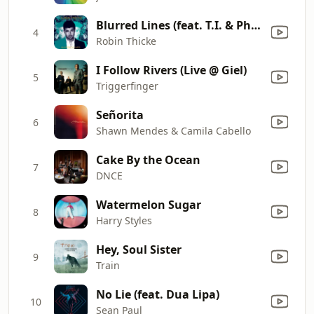
Blurred Lines (feat. T.I. & Pharrell)
4
Robin Thicke
I Follow Rivers (Live @ Giel)
5
Triggerfinger
Señorita
6
Shawn Mendes & Camila Cabello
Cake By the Ocean
7
DNCE
Watermelon Sugar
8
Harry Styles
Hey, Soul Sister
9
Train
No Lie (feat. Dua Lipa)
10
Sean Paul