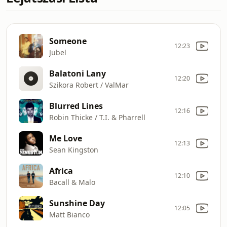
Someone
12:23
Jubel
Balatoni Lany
12:20
Szikora Robert / ValMar
Blurred Lines
12:16
Robin Thicke / T.I. & Pharrell
Me Love
12:13
Sean Kingston
Africa
12:10
Bacall & Malo
Sunshine Day
12:05
Matt Bianco