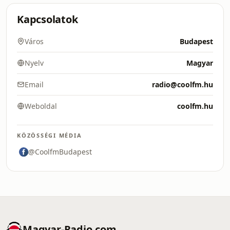
Kapcsolatok
Város
Budapest
Nyelv
Magyar
Email
radio@coolfm.hu
Weboldal
coolfm.hu
KÖZÖSSÉGI MÉDIA
@CoolfmBudapest
Magyar-Radio.com