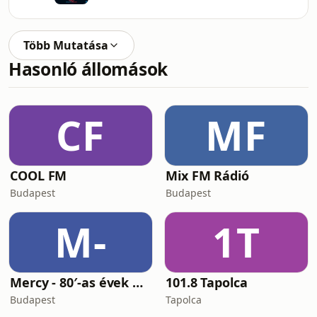
Több Mutatása
Hasonló állomások
CF
MF
COOL FM
Mix FM Rádió
Budapest
Budapest
M-
1T
Mercy - 80′-as évek Magyar Rádiója
101.8 Tapolca
Budapest
Tapolca