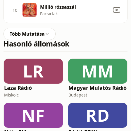
Millió rózsaszál
10
Pacsirtak
Több Mutatása
Hasonló állomások
LR
MM
Laza Rádió
Magyar Mulatós Rádió
Miskolc
Budapest
NF
RD