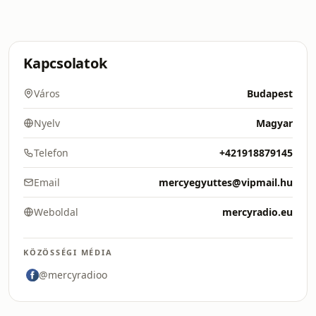
Kapcsolatok
Város
Budapest
Nyelv
Magyar
Telefon
+421918879145
Email
mercyegyuttes@vipmail.hu
Weboldal
mercyradio.eu
KÖZÖSSÉGI MÉDIA
@mercyradioo