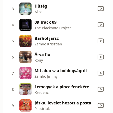
Hûség
3
Ákos
09 Track 09
4
The Blacknote Project
Bárhol jársz
5
Zambo Krisztian
Árva fiú
6
Rony
Mit akarsz a boldogságtól
7
Zámbó Jimmy
Lemegyek a pince fenekére
8
Kredenc
Jóska, levelet hozott a posta
9
Pacsirtak