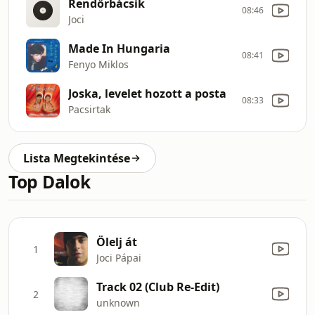
Rendőrbácsik
08:46
Joci
Made In Hungaria
08:41
Fenyo Miklos
Joska, levelet hozott a posta
08:33
Pacsirtak
Lista Megtekintése
Top Dalok
Ölelj át
1
Joci Pápai
Track 02 (Club Re-Edit)
2
unknown