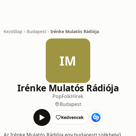
Kezdőlap
Budapest
Irénke Mulatós Rádiója
IM
Irénke Mulatós Rádiója
Pop
Folk
Hírek
Budapest
Kedvencek
Az Irénke Mulatós Rádiója egy budapesti székhelyű