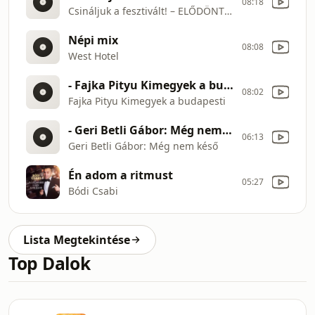
08:18
Csináljuk a fesztivált! – ELŐDÖNTŐ – KICSIKE VIGYÁZZON… (NYÁRI ALIZ ÉS BOKOR BARNA)
Népi mix
08:08
West Hotel
- Fajka Pityu Kimegyek a budapesti
08:02
Fajka Pityu Kimegyek a budapesti
- Geri Betli Gábor: Még nem késő
06:13
Geri Betli Gábor: Még nem késő
Én adom a ritmust
05:27
Bódi Csabi
Lista Megtekintése
Top Dalok