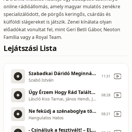
online rádióállomás, amely magyar mulatós zenékre
specializálódott, de pörgős keringős, csárdás és
külföldi slágereket is játszik. Zenei kínálata olyan
előadókat vonultat fel, mint Geri Betli Gábor, Neoton
Família vagy a Royal Team.
Lejátszási Lista
Szabadkai Dáridó Meginnám a vörös bort
11:31
Szabó István
Úgy Érzem Hogy Rád Találtam
08:28
László Kiss Tarnai, János Hendi, János Hendi
Ne feküdj a szénaboglya tövébe, Kék pántlika a harisnyám, Rigó, rigó, sárgarigó
08:21
Hangulatos Hatos
- Csináljuk a fesztivált! – ELŐDÖNTŐ – KICSIKE VIGYÁZZON… (NYÁRI ALIZ ÉS BOKOR BARNA)