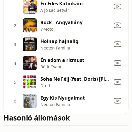
Én Édes Katinkám
1
A jó LaciBetyár
Rock - Angyallány
2
V’Moto
Holnap hajnalig
3
Neoton Familia
Én adom a ritmust
4
Bódi Csabi
Soha Ne Félj (feat. Doris) [Plscb & Celage Club Mix]
5
Dred
Egy Kis Nyugalmat
6
Neoton Familia
Hasonló állomások