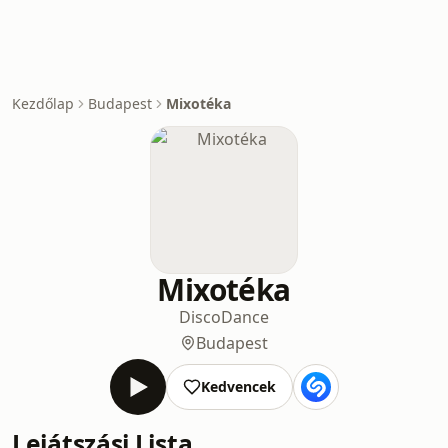
Kezdőlap
Budapest
Mixotéka
Mixotéka
Disco
Dance
Budapest
Kedvencek
Lejátszási Lista