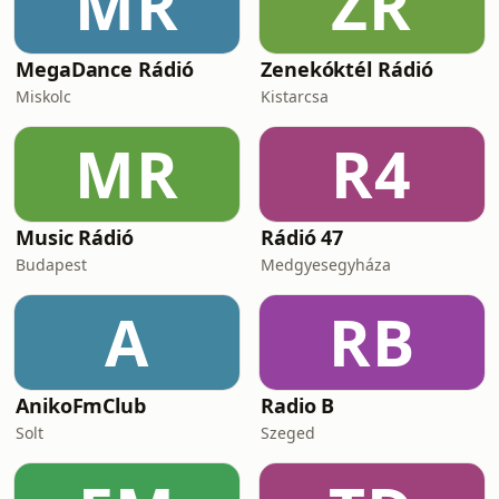
MR
ZR
MegaDance Rádió
Zenekóktél Rádió
Miskolc
Kistarcsa
MR
R4
Music Rádió
Rádió 47
Budapest
Medgyesegyháza
A
RB
AnikoFmClub
Radio B
Solt
Szeged