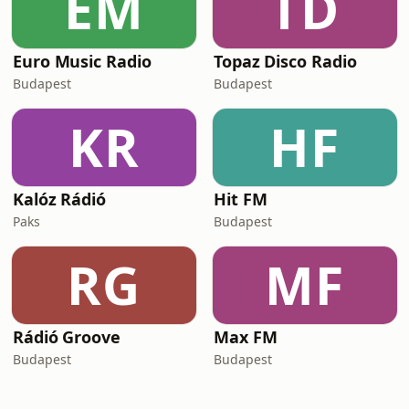
EM
TD
Euro Music Radio
Topaz Disco Radio
Budapest
Budapest
KR
HF
Kalóz Rádió
Hit FM
Paks
Budapest
RG
MF
Rádió Groove
Max FM
Budapest
Budapest