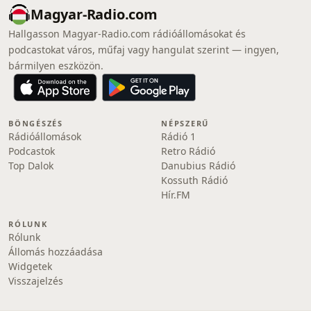
Magyar-Radio.com
Hallgasson Magyar-Radio.com rádióállomásokat és
podcastokat város, műfaj vagy hangulat szerint — ingyen,
bármilyen eszközön.
BÖNGÉSZÉS
NÉPSZERŰ
Rádióállomások
Rádió 1
Podcastok
Retro Rádió
Top Dalok
Danubius Rádió
Kossuth Rádió
Hír.FM
RÓLUNK
Rólunk
Állomás hozzáadása
Widgetek
Visszajelzés