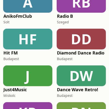
A
RB
AnikoFmClub
Radio B
Solt
Szeged
HF
DD
Hit FM
Diamond Dance Radio
Budapest
Budapest
J
DW
Just4Music
Dance Wave Retro!
Miskolc
Budapest