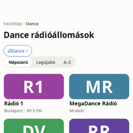
Kezdőlap
Dance
Dance rádióállomások
Dance
Népszerű
Legújabb
A–Z
R1
MR
Rádió 1
MegaDance Rádió
Budapest · 89.5 FM
Miskolc
DV
RR