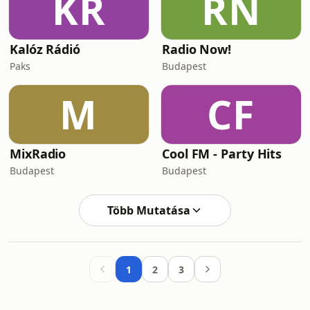
KR
RN
Kalóz Rádió
Radio Now!
Paks
Budapest
M
CF
MixRadio
Cool FM - Party Hits
Budapest
Budapest
Több Mutatása
1
2
3