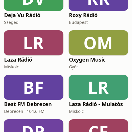
Deja Vu Rádió
Roxy Rádió
Szeged
Budapest
LR
OM
Laza Rádió
Oxygen Music
Miskolc
Győr
BF
LR
Best FM Debrecen
Laza Rádió - Mulatós
Debrecen · 104.6 FM
Miskolc
DR
CF