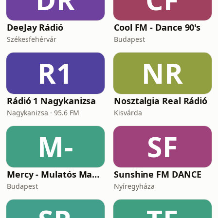
DeeJay Rádió
Cool FM - Dance 90's
Székesfehérvár
Budapest
R1
NR
Rádió 1 Nagykanizsa
Nosztalgia Real Rádió
Nagykanizsa · 95.6 FM
Kisvárda
M-
SF
Mercy - Mulatós Magyar Rádió
Sunshine FM DANCE
Budapest
Nyíregyháza