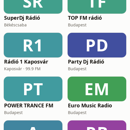
SR
TF
SuperDj Rádió
TOP FM rádió
Békéscsaba
Budapest
R1
PD
Rádió 1 Kaposvár
Party Dj Rádió
Kaposvár · 99.9 FM
Budapest
PT
EM
POWER TRANCE FM
Euro Music Radio
Budapest
Budapest