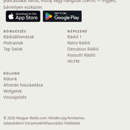
podcastokat város, műfaj vagy hangulat szerint — ingyen,
bármilyen eszközön.
BÖNGÉSZÉS
NÉPSZERŰ
Rádióállomások
Rádió 1
Podcastok
Retro Rádió
Top Dalok
Danubius Rádió
Kossuth Rádió
Hír.FM
RÓLUNK
Rólunk
Állomás hozzáadása
Widgetek
Visszajelzés
© 2026 Magyar-Radio.com. Minden jog fenntartva.
Adatvédelmi Irányelvek
Felhasználási Feltételek