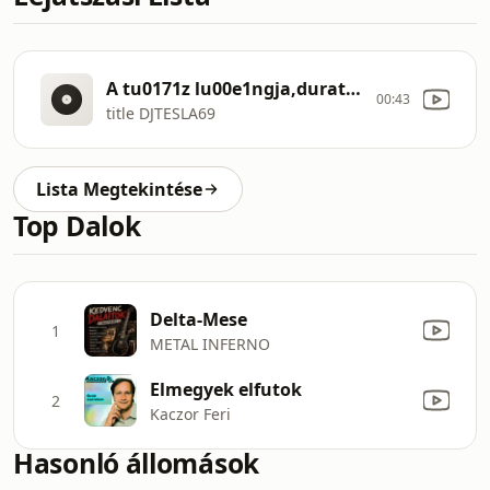
A tu0171z lu00e1ngja,duration 177
00:43
title DJTESLA69
Lista Megtekintése
Top Dalok
Delta-Mese
1
METAL INFERNO
Elmegyek elfutok
2
Kaczor Feri
Hasonló állomások