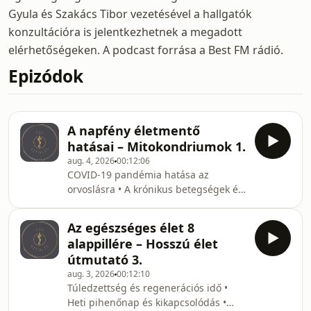
Gyula és Szakács Tibor vezetésével a hallgatók
konzultációra is jelentkezhetnek a megadott
elérhetőségeken. A podcast forrása a Best FM rádió.
Epizódok
A napfény életmentő
hatásai – Mitokondriumok 1.
aug. 4, 2026
00:12:06
COVID-19 pandémia hatása az
orvoslásra • A krónikus betegségek és
a mitokondriumok állapota • A
mitokondriumok mint a sejtek
Az egészséges élet 8
erőművei • Az energiatermelési
alappillére – Hosszú élet
képesség csökkenése az életkorral •
útmutató 3.
Szervi működések romlása az
aug. 3, 2026
00:12:10
energiahiány miatt • Antibiotikum-
Túledzettség és regenerációs idő •
rezisztencia és a szervezet védelmi
Heti pihenőnap és kikapcsolódás •
képessége