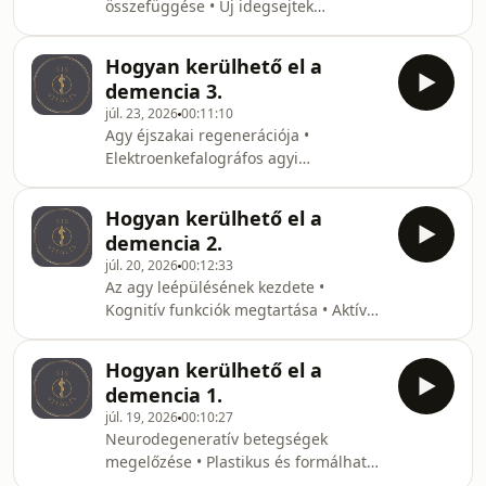
összefüggése • Új idegsejtek
képződése mozgás hatására •
Mesterséges intelligencia és az agy
Hogyan kerülhető el a
elkényelmesedése • Kúszás-mászás
demencia 3.
szerepe a gyermekkori fejlődésben •
júl. 23, 2026
00:11:10
Szigorú képernyőtilalom három éves
Agy éjszakai regenerációja •
kor előtt • Aktív szellemi kihívások az
Elektroenkefalográfos agyi
időskori elbutulás ellen
aktivitásmérés • Kognitív plaszticitás
és új készségek • Cinguláris kéreg
Hogyan kerülhető el a
stimulálása • Finommotoros mozgások
demencia 2.
agyi leképeződése • Idegi
júl. 20, 2026
00:12:33
összeköttetések növelése
Az agy leépülésének kezdete •
Kognitív funkciók megtartása • Aktív
élet és agyi plaszticitás • Neuronok
közötti összeköttetések • Első középső
Hogyan kerülhető el a
cinguláris kéreg • Egyensúlyi állapot
demencia 1.
és labilitás
júl. 19, 2026
00:10:27
Neurodegeneratív betegségek
megelőzése • Plastikus és formálható
emberi agy • Nyelvtanulás és korai