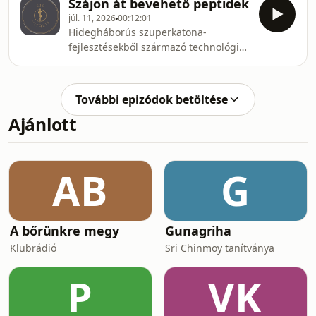
Szájon át bevehető peptidek
Tízéves kisfiú fiatalkori reumatoid
júl. 11, 2026
00:12:01
arthritis gyógyulása • IBS, IBD és
Hidegháborús szuperkatona-
SIBO, pszoriázis tüneteinek enyhítése
fejlesztésekből származó technológia
• Krónikus vastagbélgyulladás és
• Emésztőenzimek és gyomorsav előli
hasmenés kezelése
rejtőzködés • Nyelv alóli felszívódási
módszerek • Szervspecifikus genetikai
További epizódok betöltése
kapcsolók • DNS-helyreállítás •
Ajánlott
Időskori immunválasz
megsokszorozása és
telomerhosszabbítás • Szükséges az
orvosi felügyelet
AB
G
A bőrünkre megy
Gunagriha
Klubrádió
Sri Chinmoy tanítványa
P
VK