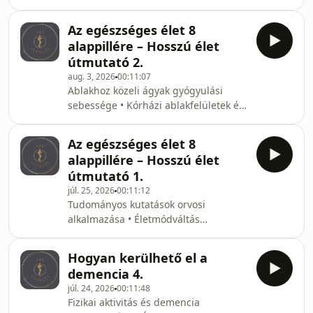
Életmódváltás újabb pillérei •
Epigenetika és a gének működése • A
Az egészséges élet 8
lelkiállapot és a hit egészségi hatásai
alappillére – Hosszú élet
• A napfény és a tiszta levegő szerepe
útmutató 2.
aug. 3, 2026
00:11:07
Ablakhoz közeli ágyak gyógyulási
sebessége • Kórházi ablakfelületek és
túlélési arányok • Életmódváltás
nyolcpilléres megelőzési modellje •
Az egészséges élet 8
Mértékletesség és önkontroll az
alappillére – Hosszú élet
egészségben • Természetes és
útmutató 1.
mikrobiom-dús levegő szerepe •
júl. 25, 2026
00:11:12
Pihenés és izomfejlődés kapcsolata
Tudományos kutatások orvosi
alkalmazása • Életmódváltás
nyolcpilléres modellje • Hidroterápia
és tiszta víz szerepe • Napfény és D-
Hogyan kerülhető el a
vitamin szintézis • Természetes
demencia 4.
környezet gyógyító ereje • Leukémiás
júl. 24, 2026
00:11:48
beteg klinikai javulása
Fizikai aktivitás és demencia