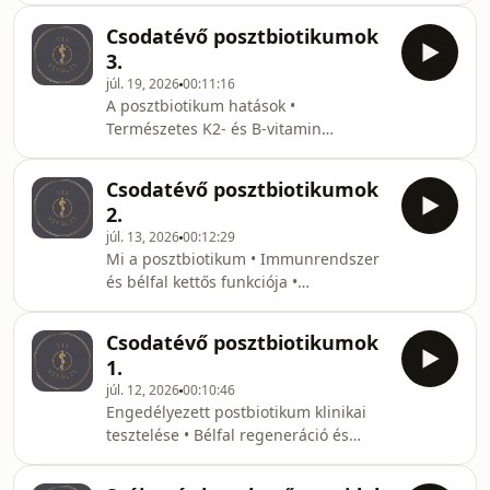
agyi fejlődés • Kikristályosodott
Csodatévő posztbiotikumok
képességek és rutinszerű működés •
3.
Alkalmazkodás új környezethez •
júl. 19, 2026
00:11:16
Demencia kialakulásának elkerülése
A posztbiotikum hatások •
Természetes K2- és B-vitamin
termelés • Célzott antimikrobiális
hatás • Immunrendszer áthangolása
Csodatévő posztbiotikumok
autoimmun betegségekben •
2.
Áteresztő bélfal helyreállítása •
júl. 13, 2026
00:12:29
Szelektív bakteriális visszaszorítás
Mi a posztbiotikum • Immunrendszer
akár SIBO esetén is • Hisztamin
és bélfal kettős funkciója •
intolerancia javítás • Kandida kiűzése
Probiotikumok, prebiotikumok és
• Miért ilyen hatékony •
posztbiotikumok • Bakteriális
Gyógyszerfelszívódás megváltozása és
Csodatévő posztbiotikumok
anyagcsere termékek •
orvosi kontroll
1.
Gyógyszerfelszívódás és béláteresztő
júl. 12, 2026
00:10:46
képesség megváltozása • Mikrobiom
Engedélyezett postbiotikum klinikai
egyensúly és krónikus gyulladások •
tesztelése • Bélfal regeneráció és
Szigorú laboratóriumi
bélgyulladás csökkentése •
minőségellenőrzés és orvosi kontroll
Autoimmun betegségek kezelése •