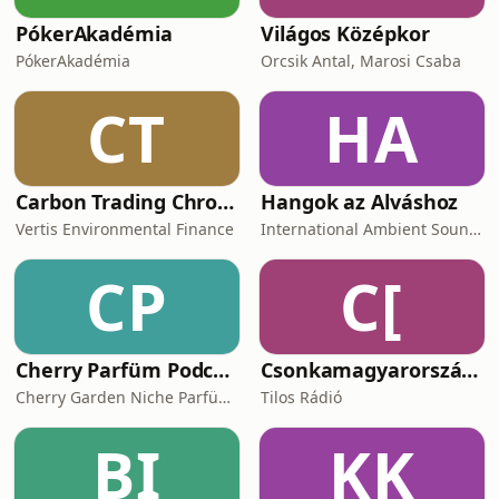
PókerAkadémia
Világos Középkor
PókerAkadémia
Orcsik Antal, Marosi Csaba
CT
HA
Carbon Trading Chronicles
Hangok az Alváshoz
Vertis Environmental Finance
International Ambient Sounds
CP
C[
Cherry Parfüm Podcast
Csonkamagyarország [Tilos Rádió podcast]
Cherry Garden Niche Parfüméria
Tilos Rádió
BI
KK