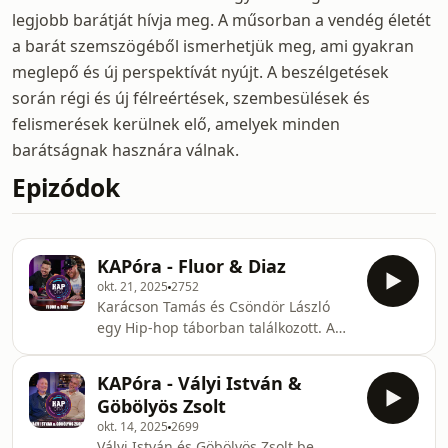
legjobb barátját hívja meg. A műsorban a vendég életét
a barát szemszögéből ismerhetjük meg, ami gyakran
meglepő és új perspektívát nyújt. A beszélgetések
során régi és új félreértések, szembesülések és
felismerések kerülnek elő, amelyek minden
barátságnak hasznára válnak.
Epizódok
KAPóra - Fluor & Diaz
okt. 21, 2025
2752
Karácson Tamás és Csöndör László
egy Hip-hop táborban találkozott. A
találkozást munka követte, amiből
barátság, majd zenekar lett. Diaz ma
KAPóra - Vályi István &
már megállapodott családapa, Fluor
Göbölyös Zsolt
pedig még mindig keresi, hogy mit
okt. 14, 2025
2699
keres, de a barátságuk és a
Vályi István és Göbölyös Zsolt be