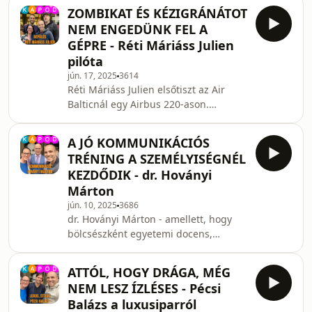
epizódunkban Ráskó Eszter és Ács
ZOMBIKAT ÉS KÉZIGRÁNÁTOT
Fruzsi barátságába nyerhetünk
NEM ENGEDÜNK FEL A
bepillantást. Learn more about your
GÉPRE - Réti Máriáss Julien
ad choices. Visit
pilóta
megaphone.fm/adchoices
jún. 17, 2025
3614
Réti Máriáss Julien elsőtiszt az Air
Balticnál egy Airbus 220-ason.
Rengeteget repül, a pilótaélet
mindennapjairól és trükkjeiről pedig
A JÓ KOMMUNIKÁCIÓS
rendszeresen beszámol az
TRÉNING A SZEMÉLYISÉGNÉL
⁨@abovehorizont101⁩ YouTube
KEZDŐDIK - dr. Hoványi
csatornán és az @abovehorizont Tik-
Márton
Tiktok és Insta-csatornákon. A szezon
jún. 10, 2025
3686
utolsó adásában, felkészülve a nyári
dr. Hoványi Márton - amellett, hogy
nyaralós repülésekre őt faggatjuk a
bölcsészként egyetemi docens,
kulisszatitkokról. Szegény nagyon
teológusként pedig doktorjelölt - a
fáradt, mert Nizzából repült
kommunikáció elismert szakértője, és
ATTÓL, HOGY DRÁGA, MÉG
most nekünk is számos hasznos tippet
NEM LESZ ÍZLÉSES - Pécsi
ad a sikeres kommunikációhoz.
Balázs a luxusiparról
Tanácsadó cége segít egy-egy beszéd