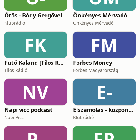
Ötös - Bódy Gergővel
Önkényes Mérvadó
Klubrádió
Önkényes Mérvadó
FK
FM
Futó Kaland [Tilos Rádió podcast]
Forbes Money
Tilos Rádió
Forbes Magyarország
NV
E-
Napi vicc podcast
Elszámolás - központosítás, lojalitás és a függetlenség ára
Napi Vicc
Klubrádió
P-
FP