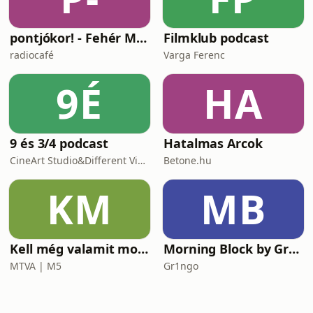
pontjókor! - Fehér Mariannal
Filmklub podcast
radiocafé
Varga Ferenc
9É
HA
9 és 3/4 podcast
Hatalmas Arcok
CineArt Studio&Different View Production
Betone.hu
KM
MB
Kell még valamit mondanom, Ildikó?
Morning Block by Gr1ngo
MTVA | M5
Gr1ngo