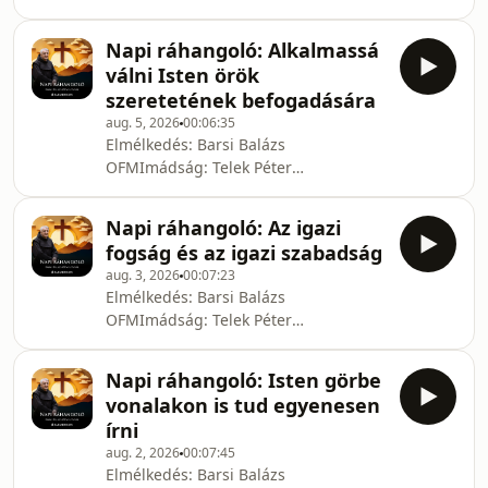
PálFelolvasta: Nádudvary
Zarándok.ma - Szent Bertalan
TamásUtómunka: Herczeg
Harangjai Médiamissziós Alapítvány
Napi ráhangoló: Alkalmassá
AndrásFőszerkesztő: Harasztovics
válni Isten örök
ArnoldKészült Barsi Balázs – Telek
szeretetének befogadására
Péter-Pál: Új Magasság és Mélység c.
aug. 5, 2026
00:06:35
könyve alapján.© Barsi Balázs, Telek
Elmélkedés: Barsi Balázs
Péter Pál, Zarándok.maKészítette a
OFMImádság: Telek Péter
Zarándok.ma - Szent Bertalan
PálFelolvasta: Nádudvary
Harangjai Médiamissziós Alapítvány
TamásUtómunka: Herczeg
Napi ráhangoló: Az igazi
AndrásFőszerkesztő: Harasztovics
fogság és az igazi szabadság
ArnoldKészült Barsi Balázs – Telek
aug. 3, 2026
00:07:23
Péter-Pál: Új Magasság és Mélység c.
Elmélkedés: Barsi Balázs
könyve alapján.© Barsi Balázs, Telek
OFMImádság: Telek Péter
Péter Pál, Zarándok.maKészítette a
PálFelolvasta: Nádudvary
Zarándok.ma - Szent Bertalan
TamásUtómunka: Herczeg
Harangjai Médiamissziós Alapítvány
Napi ráhangoló: Isten görbe
AndrásFőszerkesztő: Harasztovics
vonalakon is tud egyenesen
ArnoldKészült Barsi Balázs – Telek
írni
Péter-Pál: Új Magasság és Mélység c.
aug. 2, 2026
00:07:45
könyve alapján.© Barsi Balázs, Telek
Elmélkedés: Barsi Balázs
Péter Pál, Zarándok.maKészítette a