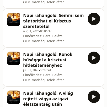
OFMImádság: Telek Péter
Zarándok.ma - Szent Bertalan
PálFelolvasta: Nádudvary
Harangjai Médiamissziós Alapítvány
TamásUtómunka: Herczeg
Napi ráhangoló: Semmi sem
AndrásFőszerkesztő: Harasztovics
tántoríthat el Krisztus
ArnoldKészült Barsi Balázs – Telek
szeretetétől
Péter-Pál: Új Magasság és Mélység c.
aug. 1, 2026
00:06:37
könyve alapján.© Barsi Balázs, Telek
Elmélkedés: Barsi Balázs
Péter Pál, Zarándok.maKészítette a
OFMImádság: Telek Péter
Zarándok.ma - Szent Bertalan
PálFelolvasta: Nádudvary
Harangjai Médiamissziós Alapítvány
TamásUtómunka: Herczeg
Napi ráhangoló: Konok
AndrásFőszerkesztő: Harasztovics
hűséggel a krisztusi
ArnoldKészült Barsi Balázs – Telek
hitletéteményhez
Péter-Pál: Új Magasság és Mélység c.
júl. 31, 2026
00:06:41
könyve alapján.© Barsi Balázs, Telek
Elmélkedés: Barsi Balázs
Péter Pál, Zarándok.maKészítette a
OFMImádság: Telek Péter
Zarándok.ma - Szent Bertalan
PálFelolvasta: Nádudvary
Harangjai Médiamissziós Alapítvány
TamásUtómunka: Herczeg
Napi ráhangoló: A világ
AndrásFőszerkesztő: Harasztovics
rejtett vágya az igazi
ArnoldKészült Barsi Balázs – Telek
életszentség után
Péter-Pál: Új Magasság és Mélység c.