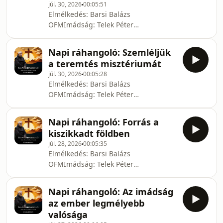
júl. 30, 2026
00:05:51
könyve alapján.© Barsi Balázs, Telek
Elmélkedés: Barsi Balázs
Péter Pál, Zarándok.maKészítette a
OFMImádság: Telek Péter
Zarándok.ma - Szent Bertalan
PálFelolvasta: Nádudvary
Harangjai Médiamissziós Alapítvány
TamásUtómunka: Herczeg
Napi ráhangoló: Szemléljük
AndrásFőszerkesztő: Harasztovics
a teremtés misztériumát
ArnoldKészült Barsi Balázs – Telek
júl. 30, 2026
00:05:28
Péter-Pál: Új Magasság és Mélység c.
Elmélkedés: Barsi Balázs
könyve alapján.© Barsi Balázs, Telek
OFMImádság: Telek Péter
Péter Pál, Zarándok.maKészítette a
PálFelolvasta: Nádudvary
Zarándok.ma - Szent Bertalan
TamásUtómunka: Herczeg
Harangjai Médiamissziós Alapítvány
Napi ráhangoló: Forrás a
AndrásFőszerkesztő: Harasztovics
kiszikkadt földben
ArnoldKészült Barsi Balázs – Telek
júl. 28, 2026
00:05:35
Péter-Pál: Új Magasság és Mélység c.
Elmélkedés: Barsi Balázs
könyve alapján.© Barsi Balázs, Telek
OFMImádság: Telek Péter
Péter Pál, Zarándok.maKészítette a
PálFelolvasta: Nádudvary
Zarándok.ma - Szent Bertalan
TamásUtómunka: Herczeg
Harangjai Médiamissziós Alapítvány
Napi ráhangoló: Az imádság
AndrásFőszerkesztő: Harasztovics
az ember legmélyebb
ArnoldKészült Barsi Balázs – Telek
valósága
Péter-Pál: Új Magasság és Mélység c.