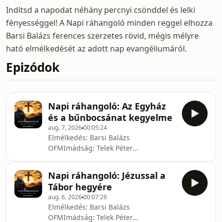
Indítsd a napodat néhány percnyi csönddel és lelki
fényességgel! A Napi ráhangoló minden reggel elhozza
Barsi Balázs ferences szerzetes rövid, mégis mélyre
ható elmélkedését az adott nap evangéliumáról.
Epizódok
Napi ráhangoló: Az Egyház
és a bűnbocsánat kegyelme
aug. 7, 2026
00:05:24
Elmélkedés: Barsi Balázs
OFMImádság: Telek Péter
PálFelolvasta: Nádudvary
TamásUtómunka: Herczeg
Napi ráhangoló: Jézussal a
AndrásFőszerkesztő: Harasztovics
Tábor hegyére
ArnoldKészült Barsi Balázs – Telek
aug. 6, 2026
00:07:26
Péter-Pál: Új Magasság és Mélység c.
Elmélkedés: Barsi Balázs
könyve alapján.© Barsi Balázs, Telek
OFMImádság: Telek Péter
Péter Pál, Zarándok.maKészítette a