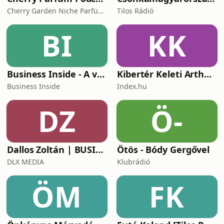
Cherry Garden Niche Parfüméria
Tilos Rádió
BI
KK
Business Inside - A vállalkozók pszichológiája
Kibertér Keleti Arthurral
Business Inside
Index.hu
DZ
Ö-
Dallos Zoltán | BUSINESS
Ötös - Bódy Gergővel
DLX MEDIA
Klubrádió
ÖM
FK