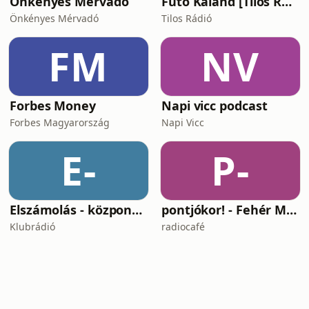
Önkényes Mérvadó
Futó Kaland [Tilos Rádió podcast]
Önkényes Mérvadó
Tilos Rádió
FM
NV
Forbes Money
Napi vicc podcast
Forbes Magyarország
Napi Vicc
E-
P-
Elszámolás - központosítás, lojalitás és a függetlenség ára
pontjókor! - Fehér Mariannal
Klubrádió
radiocafé