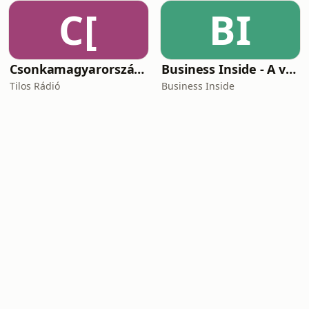
C[
BI
Csonkamagyarország [Tilos Rádió podcast]
Business Inside - A vállalkozók pszichológiája
Tilos Rádió
Business Inside