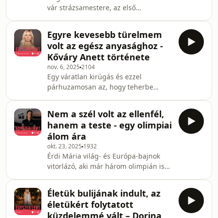
vár strázsamestere, az első
önellátóak, nem tudnak beszélni,
Magyarországon magánkézben
egyedü
működő videótéka-hálózat egykori
Egyre kevesebb türelmem
tulajdonosa. Még a rendszerváltás
volt az egész anyasághoz -
előtt lett "gazdag", majd a 2010-es
Kőváry Anett története
évek elején a gazdasági helyzet és
nov. 6, 2025
2104
néhány rossznak bizonyuló döntés
Egy váratlan kirúgás és ezzel
következményeként szinte minden
párhuzamosan az, hogy teherbe
vagyonát elveszítette. Indián és
esett, fenekestül felforgatta Anett
felesége a fényűző villából előbb egy
életét. A kislánya születése után
pesti pincében, majd egy cseszne
Nem a szél volt az ellenfél,
minden eltemetett szorongása, az el
hanem a teste - egy olimpiai
nem gyászolt elbocsátás és a régi
álom ára
életének megszűnése ezerszeresre
okt. 23, 2025
1932
erősödve tört a felszínre egy hosszú,
Érdi Mária világ- és Európa-bajnok
hónapokig tartó szülés utáni
vitorlázó, aki már három olimpián is
depresszió formájában. Olyannyira
képviselte Magyarországot, 2024
mélyen volt, hogy egy idő után egy
nyarán a párizsi játékokon azonban
percnyi örömöt sem látott az an
Életük bulijának indult, az
nem az ellenfeleivel, hanem a saját
életükért folytatott
testével kellett megküzdenie. A
küzdelemmé vált – Dorina
gerincsérvvel versenyző sportoló