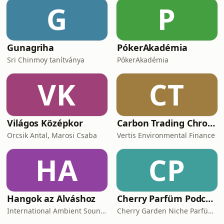
G
P
Gunagriha
PókerAkadémia
Sri Chinmoy tanítványa
PókerAkadémia
VK
CT
Világos Középkor
Carbon Trading Chronicles
Orcsik Antal, Marosi Csaba
Vertis Environmental Finance
HA
CP
Hangok az Alváshoz
Cherry Parfüm Podcast
International Ambient Sounds
Cherry Garden Niche Parfüméria