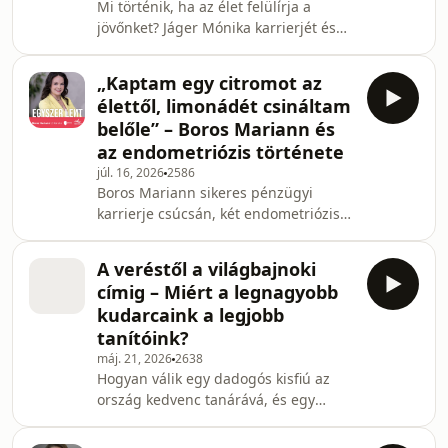
Mi történik, ha az élet felülírja a
mindannyiunk számára más és más,
jövőnket? Jáger Mónika karrierjét és
de egy segítő, összetartó közösség és
otthonát adta fel, amikor koraszülött
a környezetünkben látott
kisfia, Alexander csecsemőként két
„Kaptam egy citromot az
agyvérzést szenvedett. Bár a
élettől, limonádét csináltam
tragédiák sora és a pandémiás
belőle” – Boros Mariann és
elszigeteltség próbára tette, a
az endometriózis története
beleroppanás helyett az újrakezdést
júl. 16, 2026
2586
választotta: megingathatatlanul küzd
Boros Mariann sikeres pénzügyi
fia fejlődéséért – miközben saját testi-
karrierje csúcsán, két endometriózis-
lelki egyensúlyát is igyekszik
műtét után döntött úgy, hogy a
megőrizni. A traum
taposómalom helyett a saját
A veréstől a világbajnoki
gyógyulását és a belső békéjét
címig – Miért a legnagyobb
választja. Az Egyszer lent legújabb
kudarcaink a legjobb
epizódjában Réti Barnabás
tanítóink?
beszélgetőpartnereként Mariann
máj. 21, 2026
2638
mesél a gyermekkori és felnőttkori
Hogyan válik egy dadogós kisfiú az
betegségeiről, a sportolói
ország kedvenc tanárává, és egy
túlterhelésről, a fájdalom leplezéséről
állami gondozott kislány profi kick-box
és arról, hogyan lett mára
bajnokká? Réti Barnabás vendégei,
endometriózis coach,