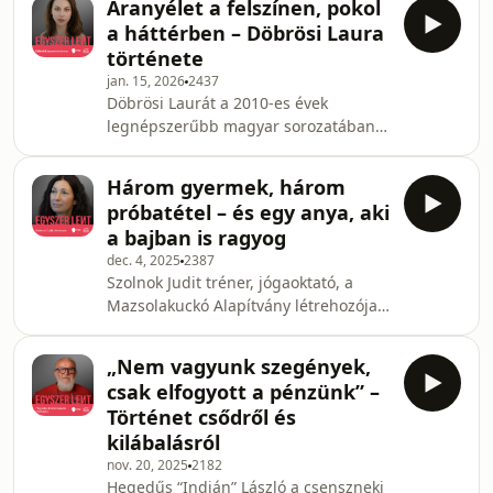
Aranyélet a felszínen, pokol
Zsiga Melinda és Balatoni József (Jocó
a háttérben – Döbrösi Laura
bácsi) tabuk nélkül mesélnek arról,
története
hogyan mentette meg az életüket a
jan. 15, 2026
2437
sport és az írás. Ez az epizód nem a
Döbrösi Laurát a 2010-es évek
sikerről, hanem az odavezető út
legnépszerűbb magyar sorozatában,
mocskáról, a sebezhetőség erejéről és
az Aranyéletben ismerte meg az
a padlóról való visszatérés
ország: ő alakította az egyik
művészetéről sz
Három gyermek, három
főszereplőt, Mirát. A húszas évei
próbatétel – és egy anya, aki
elején járt, élvezte a sikert: bulizott,
a bajban is ragyog
forgatott, játszott, rengeteg időt
dec. 4, 2025
2387
töltött a barátaival, saját magára
Szolnok Judit tréner, jógaoktató, a
azonban nem volt ideje. Két olyan
Mazsolakuckó Alapítvány létrehozója
bántalmazó kapcsolatba is
és motorja. Ahogyan ő fogalmaz: egy
belecsúszott, ahol a testi és mentális
sima és két fordított gyermeket nevel.
jólléte egyaránt veszélybe kerü
„Nem vagyunk szegények,
Egészséges kislánya után két kisfia,
csak elfogyott a pénzünk” –
Levi és Bálint súlyos genetikai
Történet csődről és
betegséggel született. A fiúk ATR-X
kilábalásról
szindrómával élnek, ilyen diagnózisa
nov. 20, 2025
2182
a világon csak 600 embernek van. Levi
Hegedűs “Indián” László a csenszneki
és Bálint ma már kamaszok, de nem