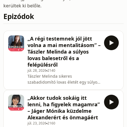
kerültek ki belőle.
Epizódok
„A régi testemnek jól jött
volna a mai mentalitásom” –
Tászler Melinda a súlyos
lovas balesetről és a
felépülésről
júl. 28, 2026
2140
Tászler Melinda sikeres
szabadidomító lovas életét egy súlyos
tragédia rengette meg alapjaiban,
amikor egy ló a fejére taposott. A
„Akkor tudok sokáig itt
kóma, az arc- és agysérülések,
lenni, ha figyelek magamra”
valamint a féloldali bénulás után
– Jáger Mónika küzdelme
teljesen meg kellett tanulnia újra élni,
Alexanderért és önmagáért
és elfogadni az „új önmagát”. A
júl. 23, 2026
2160
traumák feldolgozásához vezető út