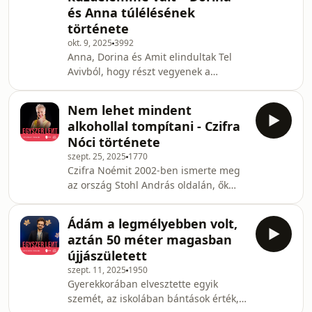
és Anna túlélésének
története az elszántságról, a fájdalom
története
határán túli kitartásról és az
újrakezdés erejéről szól – arról,
okt. 9, 2025
3992
Anna, Dorina és Amit elindultak Tel
hogyan tud valaki, aki élete csúcsán
Avivból, hogy részt vegyenek a
jár, mindent elvesz
barátaik által szervezett Nova
Fesztiválon. Az eseményen, ahol
Nem lehet mindent
érkezésük után nem sokkal a Hamász
alkohollal tompítani - Czifra
nevű terrorszervezet 378 fesztiválozót
Nóci története
mészárolt le, és 44 túszt hurcolt
szept. 25, 2025
1770
magával Gázába. Annáék élete
Czifra Noémit 2002-ben ismerte meg
néhány pillanat alatt fordult ki a négy
az ország Stohl András oldalán, ők
sarkából, és változott meg örökre.
ketten vezették a Való Világ első két
Rakéták, lövések, menekülés... A halál
szériáját, ami hatalmas siker lett. Nóci
árnyékában csak e
Ádám a legmélyebben volt,
két éven keresztül a csúcson volt,
aztán 50 méter magasban
interjúról interjúra, fotózásról
újjászületett
fotózásra, felvételről felvételre rohant,
szept. 11, 2025
1950
élő adást vezetett, ám a harmadik
Gyerekkorában elvesztette egyik
szériára végül nem hívták vissza.
szemét, az iskolában bántások érték,
Ekkor még nem esett kétségbe, hiszen