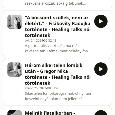
szexuális erőszak, sokáig tabunak
kapcsolataira, az egészségi
számított a társadalomban, és
állapotára, milyen önismereti utat járt
részben még ma is az, de az utóbbi
be, és hogyan alakult át
"A búcsúért szüllek, nem az
években jelentős előrelépések
életért." - Filákovity Radojka
történtek abban, hogy ezeket a
története - Healing Talks női
témákat egyre nyíltabban lehessen
történetek
kezelni. A nőket érintő erőszakos
okt. 24, 2024
00:52:43
cselekmények, legyen az szexuális
A perinatális veszteség ma már
zaklatás, bántalmazás vagy családon
kevésbé tabu téma, mint néhány évvel
belüli erőszak, sajnos továbbra is
ezelőtt, arról mégis kevés szó esik,
világszerte jelen vannak, és gyakr
hogy pontosan milyen is ennek a
Három sikertelen lombik
folyamatában lenni lelkileg, vagy hogy
után - Gregor Nika
milyen ezzel a fajta gyásszal együtt
története - Healing Talks női
élni. Filákovity Radojka 18 hetes
történetek
várandósan veszítette el a babáját,
szept. 25, 2024
00:31:45
állapotossága miatt érzett örömétől,
Sikertelen lombikprogramokról nyiltan
az anyaságba való
beszélni egyáltalán nem jellemző.
belehelyezkedéséig, majd a
Ezekben a történetekben ott van a
vetélésétől a szüléséig, a gyásztó
próbálkozás, a remény, majd a
Mellrák fiatalkorban -
csalódottság, számos fizikai és lelki