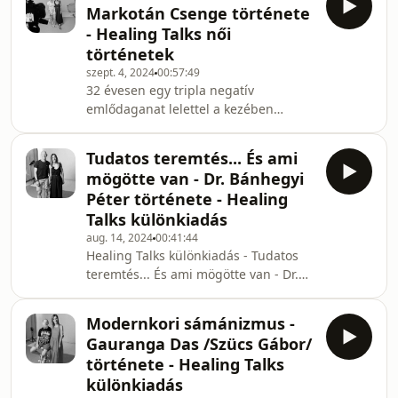
Markotán Csenge története
küzdelem, a magány, nem utolsó
- Healing Talks női
sorban pedig a házasságokra ülő
történetek
terhek. Gregor Nika és férje az
szept. 4, 2024
00:57:49
inszeminációk után háromszor
32 évesen egy tripla negatív
próbálkoztak lombikprogrammal,
emlődaganat lelettel a kezében
egyelőre sikertelenül. Hogy milyen
összeomlott a világ körülötte,
érzés gyermek nélkül lenni, miközbe
kimutatták, hogy betegsége genetikai
Tudatos teremtés... És ami
eredetű, így azon is gondolkoznia
mögötte van - Dr. Bánhegyi
kellett, hogy egy teljes melleltávolító
Péter története - Healing
műtét mellett döntsön-e. A végkifejlett
Talks különkiadás
mégsem szomorú, a betegség
aug. 14, 2024
00:41:44
ugyanis egy önismereti út és egy
Healing Talks különkiadás - Tudatos
önazonos élet kezdete. A diagnózistól
teremtés... És ami mögötte van - Dr.
a rák leküzdéséig, az orvosi
Bánhegyi Péter története
kezelésektől a lelki folyamato
Megálmodja, megvalósítja, kerüljön,
Modernkori sámánizmus -
amibe kerül, tartson, ameddig tart, de
Gauranga Das /Szücs Gábor/
azt vallja ő a saját világának a
története - Healing Talks
teremtője, ezáltal minden rajta,
különkiadás
minden saját magunkon múlik. Az