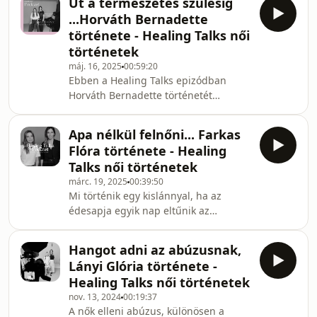
Út a természetes szülésig
mindennapjaira, és hogyan találta
...Horváth Bernadette
meg azokat az eszközöket, amelyek
története - Healing Talks női
segítenek neki. Számára a
történetek
pszichoterápia és a művészetterápia
máj. 16, 2025
00:59:20
nemcsak megküzdési módszer,
Ebben a Healing Talks epizódban
hanem az egyensúlyteremtés útja is.
Horváth Bernadette történetét
Saját tapasztalatait felhasználva ma
ismerhetitek meg – egy nőét, aki két
már másoknak is segít. Hisz abban,
teljesen eltérő szülésélményen
hogy a s
Apa nélkül felnőni... Farkas
keresztül találta meg a belső
Flóra története - Healing
erejét.Első gyermekét otthon szerette
Talks női történetek
volna világra hozni, ám a szülés
márc. 19, 2025
00:39:50
császármetszéssel zárult. Ez a
Mi történik egy kislánnyal, ha az
tapasztalat mély nyomot hagyott
édesapja egyik nap eltűnik az
benne testileg és lelkileg is. Amikor
életéből? Hogyan formálhatja ez a
második gyermekét várta, újra az
hiány a női létet, a párkapcsolatokat
otthonszülést tervezte, de végül is
Hangot adni az abúzusnak,
és az egészségi állapotot?Ebben a
Lányi Glória története -
Healing Talks epizódban Farkas Flóra
Healing Talks női történetek
osztja meg személyes történetét arról,
nov. 13, 2024
00:19:37
hogy neki milyen volt felnőni apa
A nők elleni abúzus, különösen a
nélkül, hogyan hatott ez a