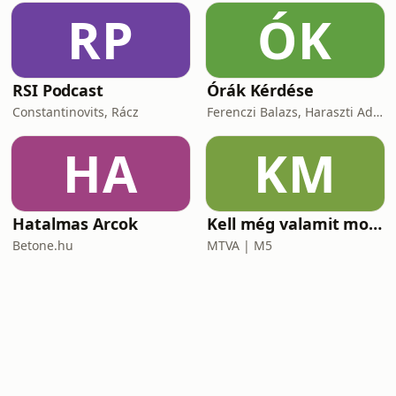
RP
ÓK
RSI Podcast
Órák Kérdése
Constantinovits, Rácz
Ferenczi Balazs, Haraszti Adam
HA
KM
Hatalmas Arcok
Kell még valamit mondanom, Ildikó?
Betone.hu
MTVA | M5