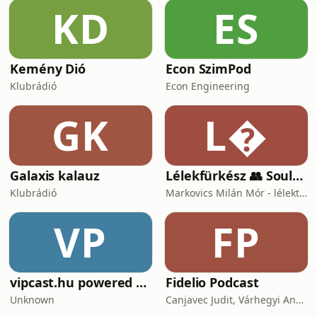
KD
ES
Kemény Dió
Econ SzimPod
Klubrádió
Econ Engineering
GK
L
Galaxis kalauz
Lélekfürkész 👥 SoulScout
Klubrádió
Markovics Milán Mór - lélektan, tudomány, vallás, harc
VP
FP
vipcast.hu powered by Media1
Fidelio Podcast
Unknown
Canjavec Judit, Várhegyi András, Gyürke Kata, Tompa Diána, Vass Antónia