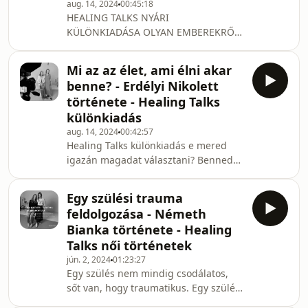
aug. 14, 2024
00:45:18
instagramon és a TikTokon is
HEALING TALKS NYÁRI
népszerű, tudatos teremtéssel
KÜLÖNKIADÁSA OLYAN EMBEREKRŐL,
foglalkozó Dr. Bánhegyi Péter a
AKIK MÁSOK, MINT MÁSOK!
Healing Talks nyári különkiadásában i
Gauranga Das sámánizmussal és
Mi az az élet, ami élni akar
jógával foglalkozó segítő. Életében
benne? - Erdélyi Nikolett
központi szerepet tölt be az önismeret
története - Healing Talks
és saját maga keresése, de a hozzá
különkiadás
fordulókat is abban támogatja, hogy
aug. 14, 2024
00:42:57
merjék igazán önmagukat vállalni.
Healing Talks különkiadás e mered
Életéről, sámán szertartásokról,
igazán magadat választani? Benned
révülésekről, rapé és ayahuasca
milyen gondolatok jönnek fel, amikor
szertartásokról is mesél. Koncepció,
azt hallod, hogy valaki a nullából
rendező: R
Egy szülési trauma
épített fel valamit, vagy hogy egészen
feldolgozása - Németh
máshogy gondolkozik és egészen
Bianka története - Healing
máshogy éli az életét, mint ahogyan a
Talks női történetek
legtöbben teszik? Erdélyi Nikolett
jún. 2, 2024
01:23:27
története ilyen, és egy sikersztori!
Egy szülés nem mindig csodálatos,
Életének sorsfordítói egy
sőt van, hogy traumatikus. Egy szülés
motorbaleset, a válása és az Access
lehet hosszan elhúzódó, fájdalmas,
Consciousness volt