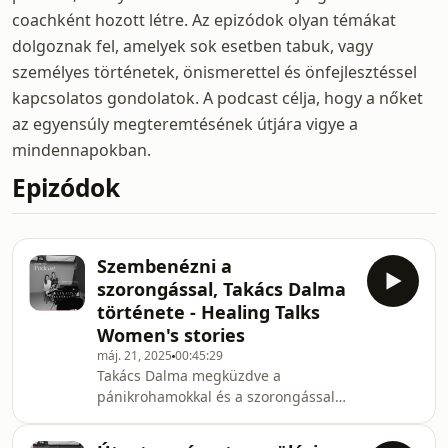
coachként hozott létre. Az epizódok olyan témákat
dolgoznak fel, amelyek sok esetben tabuk, vagy
személyes történetek, önismerettel és önfejlesztéssel
kapcsolatos gondolatok. A podcast célja, hogy a nőket
az egyensúly megteremtésének útjára vigye a
mindennapokban.
Epizódok
Szembenézni a
szorongással, Takács Dalma
története - Healing Talks
Women's stories
máj. 21, 2025
00:45:29
Takács Dalma megküzdve a
pánikrohamokkal és a szorongással
ebben az epizódban őszintén mesél
arról, hogyan hatnak a tünetek a