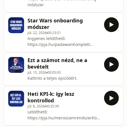
elérni, hogy a vevő ne csak egyszer
módszer
vásároljon, hanem újra visszajöjjön és
ajánljon is, mert egy meglévő vevőt
újraértékesíteni sokkal kevesebb
Star Wars onboarding
energia, mint mindig újat szerezni.
módszer
Hoztam friss mastermind él
júl. 22, 2026
00:23:51
Ingyenes letölthető:
https://pja.hu/padawanKomplett
toborzás, kiválasztás, integrálás
online tanfolyam:
Ezt a számot nézd, ne a
https://pja.hu/fejvadaszÖnjáró
bevételt
munkatársak és vezetők könyv:
júl. 15, 2026
00:05:03
https://pja.hu/hr-konyvEbben a
Kattints a teljes epizódért.
részben elmesélem, miért lett elegem
abból, hogy ötből három új ember a
próbaidő alatt „odateszi magát”, aztán
Heti KPI-k: így lesz
a 4–7. hónapra kienged, és hogyan
kontrollod
csökkentettük le ennek a kiválasztási
júl. 8, 2026
00:35:39
kockázatát. Megmutato
Letölthető:
https://pja.hu/meroszamrendszerKönyv
ajánlásokÖnjáróbb vállalkozás: