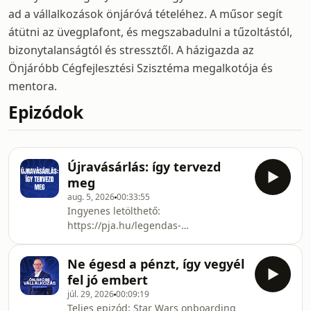
ad a vállalkozások önjáróvá tételéhez. A műsor segít
átütni az üvegplafont, és megszabadulni a tűzoltástól,
bizonytalanságtól és stressztől. A házigazda az
Önjáróbb Cégfejlesztési Szisztéma megalkotója és
mentora.
Epizódok
Újravásárlás: így tervezd
meg
aug. 5, 2026
00:33:55
Ingyenes letölthető:
https://pja.hu/legendas-
elmenyÖnjáró munkatársak és
vezetők könyv: https://pja.hu/hr-
Ne égesd a pénzt, így vegyél
konyvEbben a részben arról mesélek,
fel jó embert
hogyan lehet tudatosan
júl. 29, 2026
00:09:19
megkomponált ügyfélélménnyel
Teljes epizód: Star Wars onboarding