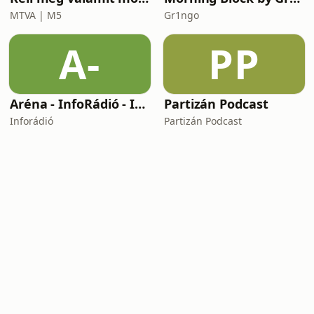
MTVA | M5
Gr1ngo
A-
PP
Aréna - InfoRádió - Infostart.hu
Partizán Podcast
Inforádió
Partizán Podcast