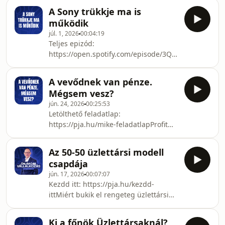
https://pja.hu/obbÖnjáró
A Sony trükkje ma is
munkatársak és vezetők:
működik
https://pja.hu/hr-konyvTedd
júl. 1, 2026
00:04:19
skálázhatóvá: https://pja.hu/tedd-
Teljes epizód:
skalazhatovaElőször a Profitot:
https://open.spotify.com/episode/3QBXj4dCnSnjpJ
https://pja.hu/profit-firstEbben az
si=qNqxXmI6RJW6qNNibOh-gQ
adásban megmutatom, hogyan
válthatsz az ösztönös vezetésről
A vevődnek van pénze.
tényalapú irányításra, és hogyan
Mégsem vesz?
használhatod a „sikerokozó”
jún. 24, 2026
00:25:53
mérőszámokat arra, h
Letölthető feladatlap:
https://pja.hu/mike-feladatlapProfit
First könyv: https://pja.hu/profit-
firstEredeti cikk 1:
Az 50-50 üzlettársi modell
https://mikemichalowicz.com/are-we-
csapdája
in-a-recession-what-small-business-
jún. 17, 2026
00:07:07
owners-should-do-in-2026/Eredeti
Kezdd itt: https://pja.hu/kezdd-
cikk 2: https://mikemichalowicz.com/6-
ittMiért bukik el rengeteg üzlettársi
steps-to-design-a-business-that-
kapcsolat, különösen akkor, amikor
supports-life-in-a-turbulent-
nincs tisztázva, ki hozza a döntéseket
economy/Hogyan változott meg a
Ki a főnök Üzlettársaknál?