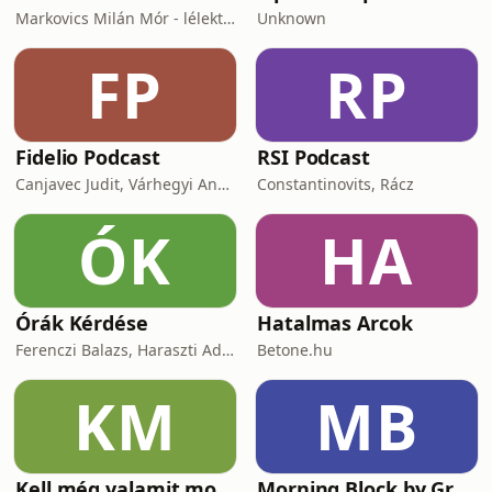
Markovics Milán Mór - lélektan, tudomány, vallás, harc
Unknown
FP
RP
Fidelio Podcast
RSI Podcast
Canjavec Judit, Várhegyi András, Gyürke Kata, Tompa Diána, Vass Antónia
Constantinovits, Rácz
ÓK
HA
Órák Kérdése
Hatalmas Arcok
Ferenczi Balazs, Haraszti Adam
Betone.hu
KM
MB
Kell még valamit mondanom, Ildikó?
Morning Block by Gr1ngo