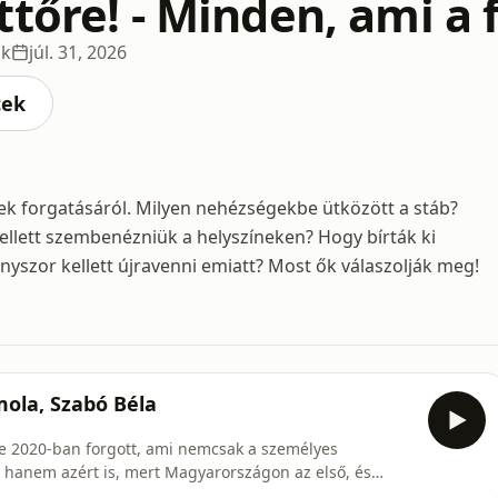
tőre! - Minden, ami a 
ok
júl. 31, 2026
cek
ek forgatásáról. Milyen nehézségekbe ütközött a stáb?
ellett szembenézniük a helyszíneken? Hogy bírták ki
nyszor kellett újravenni emiatt? Most ők válaszolják meg!
mola, Szabó Béla
mje 2020-ban forgott, ami nemcsak a személyes
t, hanem azért is, mert Magyarországon az első, és
rvány alatt elindulhatott. Hogy milyen volt a