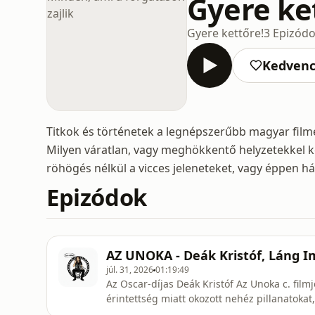
Gyere ket
Gyere kettőre!
3 Epizód
Kedven
Titkok és történetek a legnépszerűbb magyar film
Milyen váratlan, vagy meghökkentő helyzetekkel k
röhögés nélkül a vicces jeleneteket, vagy éppen há
Epizódok
AZ UNOKA - Deák Kristóf, Láng I
júl. 31, 2026
01:19:49
Az Oscar-díjas Deák Kristóf Az Unoka c. fil
érintettség miatt okozott nehéz pillanatoka
akkor egyetlen produkció volt, ami a Covid-já