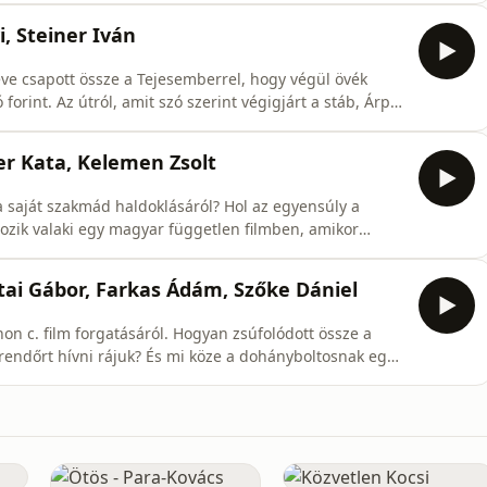
egyre durvuló veszélyhelyzet idején filmet forgatni,
, Steiner Iván
éve csapott össze a Tejesemberrel, hogy végül övék
orint. Az útról, amit szó szerint végigjárt a stáb, Árpa
, és megosztanak néhány szaftos "hálószobatitkot" is a
m.com/gyerekettore tiktok.com/@gyerekettoreEuroCine
r Kata, Kelemen Zsolt
 a saját szakmád haldoklásáról? Hol az egyensúly a
gozik valaki egy magyar független filmben, amikor
rodukciókba? Láss bele, milyen ma Magyarországon a
:instagram.com/gyerekettore
i Gábor, Farkas Ádám, Szőke Dániel
; műsorvezet
on c. film forgatásáról. Hogyan zsúfolódott össze a
 rendőrt hívni rájuk? És mi köze a dohányboltosnak egy
is kiderül a Gyere kettőre! nyitó epizódjából, ahol
éres, verejtékes, alvás nélküli napjairól. Az első epizód