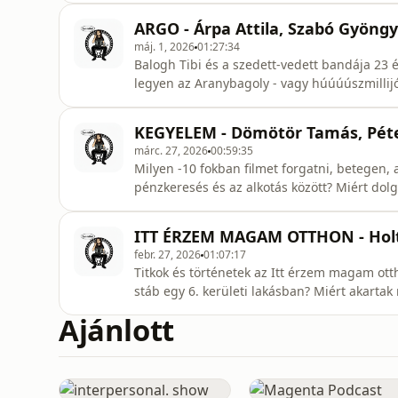
mindennapos tesztelések, karanténok, és az 
ARGO - Árpa Attila, Szabó Gyöngyi
maga Deák Kristóf (író, rendez
máj. 1, 2026
01:27:34
Balogh Tibi és a szedett-vedett bandája 23 
legyen az Aranybagoly - vagy húúúúszmillijó f
Attila, Szabó Gyöngyi és Steiner Iván mesél
forgatásról.Még több háttérsztori:instagra
KEGYELEM - Dömötör Tamás, Péte
Hungexpo - m
márc. 27, 2026
00:59:35
Milyen -10 fokban filmet forgatni, betegen,
pénzkeresés és az alkotás között? Miért dol
elmehet kétszerannyiért amerikai szervizp
filmiparban dolgozni!Még több háttérsztori
ITT ÉRZEM MAGAM OTTHON - Holta
tiktok.com/@gyerekettoreShowrunner &amp
febr. 27, 2026
01:07:17
Titkok és történetek az Itt érzem magam otth
stáb egy 6. kerületi lakásban? Miért akartak
panelház tetejéhez? Ezek, és sok minden más 
Ajánlott
stábtagok mesélnek a filmforgatás (sokszor) v
vendég