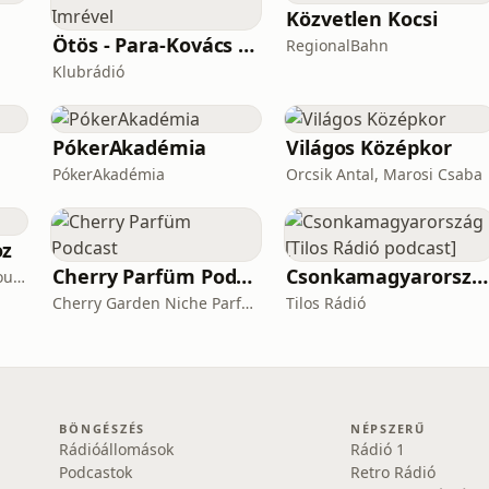
Közvetlen Kocsi
Ötös - Para-Kovács Imrével
RegionalBahn
Klubrádió
PókerAkadémia
Világos Középkor
PókerAkadémia
Orcsik Antal, Marosi Csaba
oz
Cherry Parfüm Podcast
Csonkamagyarország [Tilos Rádió podcast]
International Ambient Sounds
Cherry Garden Niche Parfüméria
Tilos Rádió
BÖNGÉSZÉS
NÉPSZERŰ
Rádióállomások
Rádió 1
Podcastok
Retro Rádió