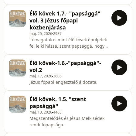
lelki áldozatokat ajánljatok fel,
amelyek kedvesek Istennek Jézus
Élő kövek 1.7.- "papsággá"
Krisztus által. 1Péter 2:5
vol. 3 Jézus főpapi
közbenjárása
máj. 25, 2026
2987
'ti magatok is mint élő kövek épüljetek
fel lelki házzá, szent papsággá, hogy
lelki áldozatokat ajánljatok fel,
amelyek kedvesek Istennek Jézus
Élő kövek-1.6.-"papsággá"-
Krisztus által. ' 1Péter 2:5
vol.2
máj. 17, 2026
3606
Jézus főpapi engesztelő áldozata.
Élő kövek. 1.5. "szent
papsággá"
máj. 13, 2026
4468
Megszentelődés és Jézus Melkisédek
rendi főpapsága.