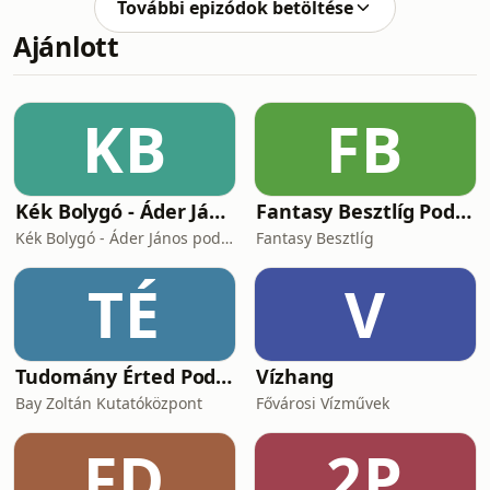
További epizódok betöltése
Ajánlott
KB
FB
Kék Bolygó - Áder János podcastja
Fantasy Besztlíg Podcast
Kék Bolygó - Áder János podcastja
Fantasy Besztlíg
TÉ
V
Tudomány Érted Podcast
Vízhang
Bay Zoltán Kutatóközpont
Fővárosi Vízművek
FD
2P