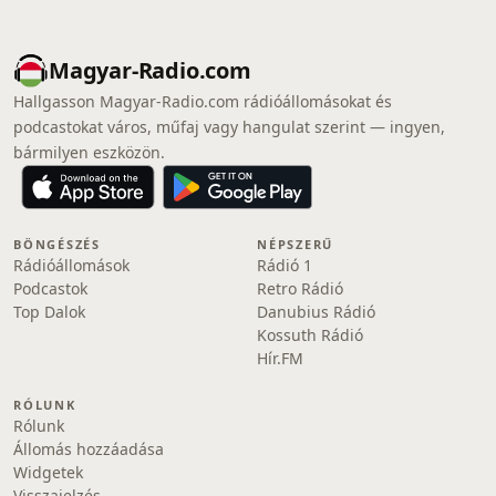
Magyar-Radio.com
Hallgasson Magyar-Radio.com rádióállomásokat és
podcastokat város, műfaj vagy hangulat szerint — ingyen,
bármilyen eszközön.
BÖNGÉSZÉS
NÉPSZERŰ
Rádióállomások
Rádió 1
Podcastok
Retro Rádió
Top Dalok
Danubius Rádió
Kossuth Rádió
Hír.FM
RÓLUNK
Rólunk
Állomás hozzáadása
Widgetek
Visszajelzés