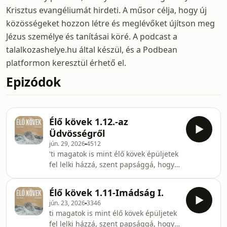
Krisztus evangéliumát hirdeti. A műsor célja, hogy új
közösségeket hozzon létre és meglévőket újítson meg
Jézus személye és tanításai köré. A podcast a
talalkozashelye.hu által készül, és a Podbean
platformon keresztül érhető el.
Epizódok
Élő kövek 1.12.-az
Üdvösségről
jún. 29, 2026
4512
'ti magatok is mint élő kövek épüljetek
fel lelki házzá, szent papsággá, hogy
lelki áldozatokat ajánljatok fel,
amelyek kedvesek Istennek Jézus
Élő kövek 1.11-Imádság I.
Krisztus által. ' 1Péter 2:5
jún. 23, 2026
3346
ti magatok is mint élő kövek épüljetek
fel lelki házzá, szent papsággá, hogy