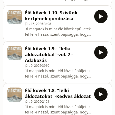
lelki áldozatokat ajánljatok fel,
amelyek kedvesek Istennek Jézus
Élő kövek 1.10.-Szívünk
Krisztus által. 1Péter 2,5
kertjének gondozása
jún. 15, 2026
3408
ti magatok is mint élő kövek épüljetek
fel lelki házzá, szent papsággá, hogy
lelki áldozatokat ajánljatok fel,
amelyek kedvesek Istennek Jézus
Élő kövek 1.9.- "lelki
Krisztus által. ' 1Péter 2:5
áldozatokkal"-vol. 2 -
Adakozás
jún. 9, 2026
3910
'ti magatok is mint élő kövek épüljetek
fel lelki házzá, szent papsággá, hogy
lelki áldozatokat ajánljatok fel,
amelyek kedvesek Istennek Jézus
Élő kövek 1.8. "lelki
Krisztus által. ' 1Péter 2:5
áldozatokat"-Kedves áldozat
jún. 9, 2026
2121
'ti magatok is mint élő kövek épüljetek
fel lelki házzá, szent papsággá, hogy