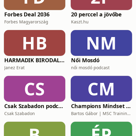
Forbes Deal 2036
20 perccel a jövőbe
Forbes Magyarország
Kaszt.hu
HB
NM
HARMADIK BIRODALOM – a nemzetiszocializmus története
Női Mosdó
Janez Erat
női mosdó podcast
CS
CM
Csak Szabadon podcast
Champions Mindset Podcast
Csak Szabadon
Bartos Gábor | MSC Training Group
B
ÉP