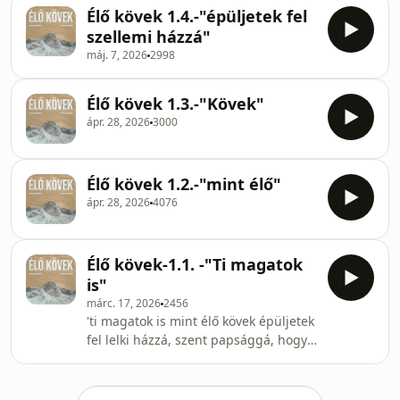
Élő kövek 1.4.-"épüljetek fel
szellemi házzá"
máj. 7, 2026
2998
Élő kövek 1.3.-"Kövek"
ápr. 28, 2026
3000
Élő kövek 1.2.-"mint élő"
ápr. 28, 2026
4076
Élő kövek-1.1. -"Ti magatok
is"
márc. 17, 2026
2456
'ti magatok is mint élő kövek épüljetek
fel lelki házzá, szent papsággá, hogy
lelki áldozatokat ajánljatok fel,
amelyek kedvesek Istennek Jézus
Krisztus által. ' 1Péter 2:5