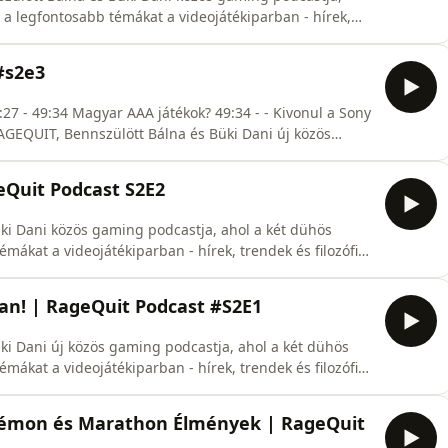
 a legfontosabb témákat a videojátékiparban - hírek,
//rss.com/podcasts/ragequitpodk... 🐋 Bálna: /
 Spoti: https://open.spotify.com/show/5zHcWNJ...
#s2e3
éthetente kibeszéli a legfontosabb témákat a
iai gondolatok.
geQuit Podcast S2E2
ki Dani közös gaming podcastja, ahol a két dühös
mákat a videojátékiparban - hírek, trendek és filozófiai
ban! | RageQuit Podcast #S2E1
ki Dani új közös gaming podcastja, ahol a két dühös
mákat a videojátékiparban - hírek, trendek és filozófiai
kémon és Marathon Élmények | RageQuit