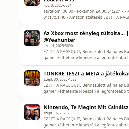
nov. 3, 2025
5531
Tartalom: 00:00 - Pokémon ZA 00:31:22:17 - 
01:17:51:40 - Amazon szétesés EZ ITT A RAG
podcastja, ahol a két dühös gamer kétheten
- hírek, trendek és filozófiai gondolatok. RS
Az Xbox most tényleg túltolta… 
@bennszulottbalna
@Yeahunter ​
okt. 14, 2025
5690
EZ ITT A RAGEQUIT, Bennszülött Bálna és Bü
gamer kéthetente kibeszéli a legfontosabb té
gondolatok.
TÖNKRE TESZI a META a játékoka
szept. 30, 2025
4523
EZ ITT A RAGEQUIT, Bennszülött Bálna és Bü
gamer kéthetente kibeszéli a legfontosabb té
gondolatok. RSS: https://rss.com/podcasts/r
@buki_dani 🟢 Spoti: https://open.spotify.
Nintendo, Te Megint Mit Csinálsz
szept. 16, 2025
3858
EZ ITT A RAGEQUIT, Bennszülött Bálna és Bü
gamer kéthetente kibeszéli a legfontosabb té