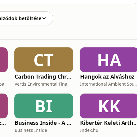
0:14 Megjelent a Silksong34:17 Mit Csinál a Nintendo?
ulottbalna 🟣 Dani: / @buki_dani
pizódok betöltése
CT
HA
Carbon Trading Chronicles
Hangok az Alváshoz
aba
Vertis Environmental Finance
International Ambien
BI
KK
Csonkamagyarország [Tilos Rádió podcast]
Business Inside - A vállalkozók pszichológiája
Kibertér Keleti Art
Business Inside
Index.hu