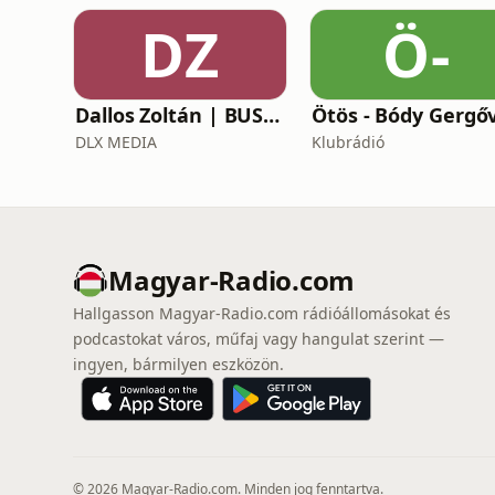
DZ
Ö-
Dallos Zoltán | BUSINESS
Ötös - Bódy Gergő
DLX MEDIA
Klubrádió
Magyar-Radio.com
Hallgasson Magyar-Radio.com rádióállomásokat és
podcastokat város, műfaj vagy hangulat szerint —
ingyen, bármilyen eszközön.
© 2026 Magyar-Radio.com. Minden jog fenntartva.