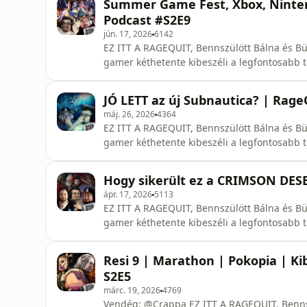
Summer Game Fest, Xbox, Nintend
49:55 Csalódás a S
Podcast #S2E9
jún. 17, 2026
6142
EZ ITT A RAGEQUIT, Bennszülött Bálna és Bü
gamer kéthetente kibeszéli a legfontosabb té
gondolatok. RSS: https://rss.com/podcasts/ragequitpodk... 🐋 Bálna: / @bennszulottbalna 🟣 Dani: /
@buki_dani
JÓ LETT az új Subnautica? | Rage
máj. 26, 2026
4364
EZ ITT A RAGEQUIT, Bennszülött Bálna és Bü
gamer kéthetente kibeszéli a legfontosabb té
gondolatok. RSS: https://rss.com/podcasts/ragequitpodk... 🐋 Bálna: / @bennszulottbalna 🟣 Dani: /
Hogy sikerült ez a CRIMSON DESE
ápr. 17, 2026
5113
EZ ITT A RAGEQUIT, Bennszülött Bálna és Bü
gamer kéthetente kibeszéli a legfontosabb té
gondolatok.🐋 Bálna: / @bennszulottbalna 
Resi 9 | Marathon | Pokopia | K
S2E5
márc. 19, 2026
4769
Vendég: @Crappa EZ ITT A RAGEQUIT, Bennszülött Bálna és Büki Dani közös gaming podcastja,