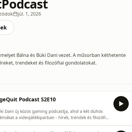
tPodcast
izódok
júl. 1, 2026
cek
elyet Bálna és Büki Dani vezet. A műsorban kéthetente
reket, trendeket és filozófiai gondolatokat.
ageQuit Podcast S2E10
ki Dani új közös gaming podcastja, ahol a két dühös
mákat a videojátékiparban - hírek, trendek és filozófiai
gequitpodk...🐋 Bálna: / @bennszulottbalna 🟣 Dani: /
el játszottunk? 14:57 GTA VI és az árazás kérdése