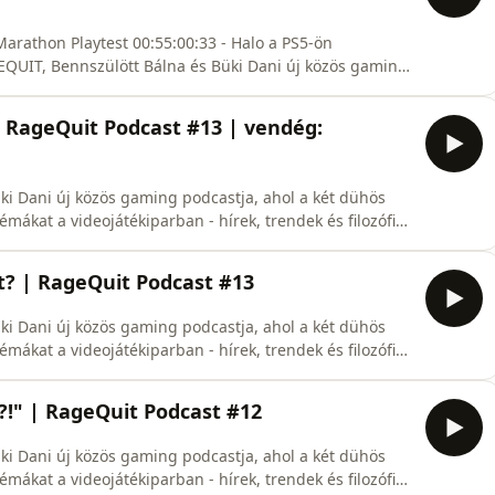
Marathon Playtest 00:55:00:33 - Halo a PS5-ön
EQUIT, Bennszülött Bálna és Büki Dani új közös gaming
te kibeszéli a legfontosabb témákat a videojátékiparban
S: https://rss.com/podcasts/ragequitpodk... 🐋 Bálna: /
| RageQuit Podcast #13 | vendég:
ki Dani új közös gaming podcastja, ahol a két dühös
mákat a videojátékiparban - hírek, trendek és filozófiai
t? | RageQuit Podcast #13
ki Dani új közös gaming podcastja, ahol a két dühös
mákat a videojátékiparban - hírek, trendek és filozófiai
agequitpodk... 🐋 Bálna: / @bennszulottbalna 🟣 Dani: /
com/show/5zHcWNJ...
?!" | RageQuit Podcast #12
ki Dani új közös gaming podcastja, ahol a két dühös
mákat a videojátékiparban - hírek, trendek és filozófiai