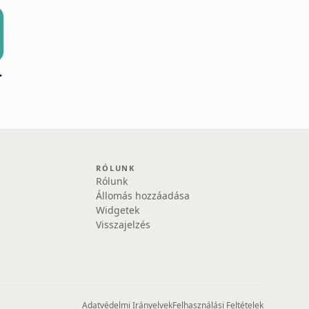
podcast]
RÓLUNK
Rólunk
Állomás hozzáadása
Widgetek
Visszajelzés
Adatvédelmi Irányelvek
Felhasználási Feltételek