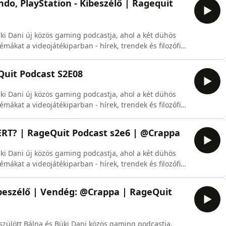
o, PlayStation - Kibeszélő | Ragequit
ki Dani új közös gaming podcastja, ahol a két dühös
mákat a videojátékiparban - hírek, trendek és filozófiai
Quit Podcast S2E08
ki Dani új közös gaming podcastja, ahol a két dühös
mákat a videojátékiparban - hírek, trendek és filozófiai
@buki_dani 🟢 Spoti: https://open.spotify.com/show/5zHcWNJ... 00:00 INTRO 00:30 Mivel játszott
RT? | RageQuit Podcast s2e6 | @Crappa ​
ki Dani új közös gaming podcastja, ahol a két dühös
mákat a videojátékiparban - hírek, trendek és filozófiai
🟣 Dani: / @buki_danicrappa: /@Crappa
ibeszélő | Vendég: @Crappa | RageQuit