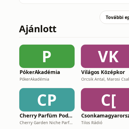
gondolatok.00:00 Intro00:33 Borderlands 41
53:54 Új Silent Hill Mozi🐋 Bálna: / @bennsz
További e
Ajánlott
P
VK
PókerAkadémia
Világos Középkor
PókerAkadémia
Orcsik Antal, Marosi Cs
CP
C[
Cherry Parfüm Podcast
Cherry Garden Niche Parfüméria
Tilos Rádió