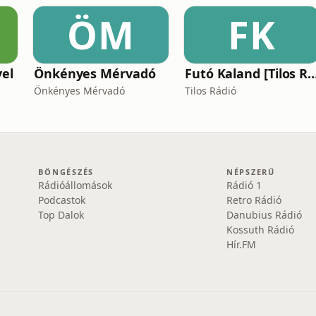
ÖM
FK
vel
Önkényes Mérvadó
Futó Kaland [Tilos Rádió 
Önkényes Mérvadó
Tilos Rádió
BÖNGÉSZÉS
NÉPSZERŰ
Rádióállomások
Rádió 1
Podcastok
Retro Rádió
Top Dalok
Danubius Rádió
Kossuth Rádió
Hír.FM