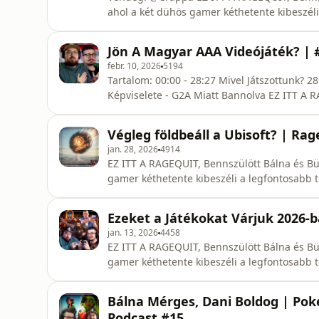
ahol a két dühös gamer kéthetente kibeszéli
trendek és filozófiai gondolatok. RSS: https:
@bennszulottbalna 🟣 Dani: / @buki_dani 🟢
Jön A Magyar AAA Videójáték? | 
febr. 10, 2026
5194
Tartalom: 00:00 - 28:27 Mivel Játszottunk? 28:27 - 49:34 Magyar AAA játékok? 49:34 - - Kivonul a Sony
Képviselete - G2A Miatt Bannolva EZ ITT A RAGEQUIT, Bennszülött Bálna és Büki Dani új közös
gaming podcastja, ahol a két dühös gamer k
videojátékiparban - hírek, trendek és filozóf
Végleg földbeáll a Ubisoft? | Ra
jan. 28, 2026
4914
EZ ITT A RAGEQUIT, Bennszülött Bálna és Bü
gamer kéthetente kibeszéli a legfontosabb té
gondolatok.
Ezeket a Játékokat Várjuk 2026-
jan. 13, 2026
4458
EZ ITT A RAGEQUIT, Bennszülött Bálna és Bü
gamer kéthetente kibeszéli a legfontosabb té
gondolatok.
Bálna Mérges, Dani Boldog | Po
Podcast #15