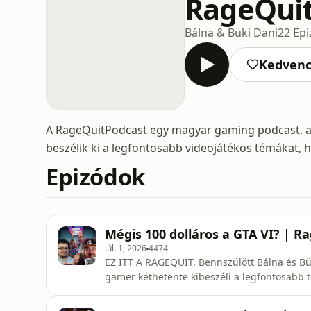
RageQui
Bálna & Büki Dani
22 Ep
Kedven
A RageQuitPodcast egy magyar gaming podcast, am
beszélik ki a legfontosabb videojátékos témákat, hí
Epizódok
Mégis 100 dolláros a GTA VI? | R
júl. 1, 2026
4474
EZ ITT A RAGEQUIT, Bennszülött Bálna és Bü
gamer kéthetente kibeszéli a legfontosabb té
gondolatok.RSS: https://rss.com/podcasts/ra
@buki_daniTimestampek:00:00 Intro01:21 Miv