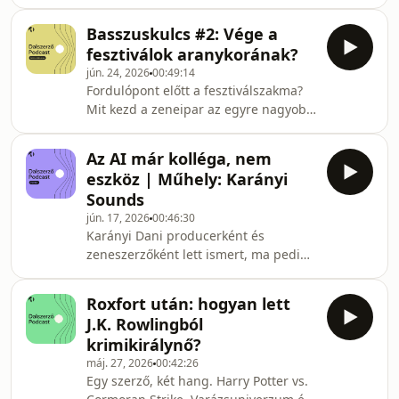
történik utána? A Dalszerző zeneipari
videósorozata minden alkalommal
„dühöngőjében”, a Basszuskulcs
egy-egy olyan aspektust jár körbe
Basszuskulcs #2: Vége a
Podcastban ezúttal a tehetségkutatók
érintett
fesztiválok aranykorának?
szerepét, a tehetséggondozás
jún. 24, 2026
00:49:14
kihívásait és a fiatal előadók előtt álló
Fordulópont előtt a fesztiválszakma?
lehetőségeket vitatjuk meg hazai
Mit kezd a zeneipar az egyre nagyobb
szakemberekkel, különböző
teret nyerő mémdalokkal, és vajon
nézőpontokból. Beszélgetőpartnerek:
tényleg a középiskolások a
Andrásik Remo gitáros, gitártanár, az
Az AI már kolléga, nem
leglojálisabb rajongók? Ezekre a
Öröm a zene tehetségkutató
eszköz | Műhely: Karányi
kérdésekre is keressük a választ
Sounds
zeneipari kibeszélő műsorunk, a
jún. 17, 2026
00:46:30
Basszuskulcs második epizódjában.
Karányi Dani producerként és
Beszélgetőpartnerek:Lobenwein
zeneszerzőként lett ismert, ma pedig
Norbert kulturális szervező, többek
a világ minden táján használt audio-
közt a Strand Fesztivál és a
szoftvereket fejleszt a Karányi Sounds
SopronFest alapítójaSticza Gergő
Roxfort után: hogyan lett
csapatával. Hogyan jutott el a
zenei
J.K. Rowlingból
dalszerzéstől a startupépítésig és a
krimikirálynő?
„test nélküli hangszerekig”, hogyan
máj. 27, 2026
00:42:26
használható az AI inspirációs
Egy szerző, két hang. Harry Potter vs.
partnerként, és vajon mi lesz a