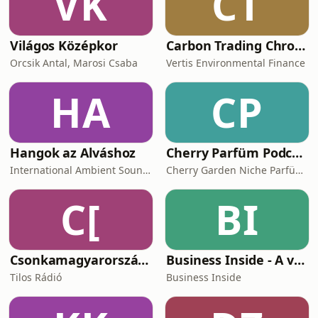
VK
CT
Világos Középkor
Carbon Trading Chronicles
Orcsik Antal, Marosi Csaba
Vertis Environmental Finance
HA
CP
Hangok az Alváshoz
Cherry Parfüm Podcast
International Ambient Sounds
Cherry Garden Niche Parfüméria
C[
BI
Csonkamagyarország [Tilos Rádió podcast]
Business Inside - A vállalkozók pszichológiája
Tilos Rádió
Business Inside