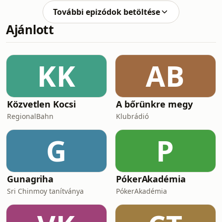
További epizódok betöltése
Ajánlott
KK
AB
Közvetlen Kocsi
A bőrünkre megy
RegionalBahn
Klubrádió
G
P
Gunagriha
PókerAkadémia
Sri Chinmoy tanítványa
PókerAkadémia