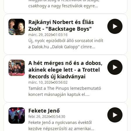
szcénáról, aminek a zenekar az egyik
csakhogy a nagy fesztiválok egyre
hazai ékköve. Ezek a srácok nem csak
inkább zenei plázákká váltak. Néhány
nosztalgiáznak – megingathatatlanul,
fiatal zenész eldöntötte, hogy
szinte fanatikus elszántsággal idézik
Rajkányi Norbert és Éliás
maguknak és barátaiknak csinálnak
fel a gothic rock hősk
Zsolt - "Backstage Boys"
fesztivált. Elhívtak haveri zenekarokat,
márc. 29, 2026
01:03:16
kibéreltek egy kempinget, és a
Új, nyolc epizódból álló sorozatot indít
fő céljuk nem a zsíros szponzorok
a Dalok.hu „Dalok Galopp” címre
szerzése, hanem az, hogy barátaik
keresztelt podcastja, Szabó András
jöjjenek el és vegyenek jegyet. A
Bálint szerkesztésében. 18 évnyi
fiatalok zenéjét
A hét mérges nő és a dobos,
interjú készítést követően, most egy
fiatalok játsszák el, fiatalok szerve
akinek elege lett - a Trottel
rendkívül izgalmas, és igencsak
Records új kiadványai
aktuális témát boncolgatunk műsorról
márc. 10, 2026
00:56:02
– műsorra, mely: &quot;A
Tamást a The Pinups lemezbemutató
Mesterséges Intelligencia találkozása
koncert másnapján kaptuk el.
a &quot;mesterség nélküli
&quot;Egzaltált volt – mesélte – hét nő
&quot;intelligenciával&quot; címet
a színpadon… Nem minden koncertet
kapta. Első epizódunkban a
Fekete Jenő
bírok végignézni, de ebből néztem
febr. 26, 2026
00:54:30
volna még másfél órát.&quot;Tamás a
Fekete Jenő a nyolcvanas évektől
Nőnapon bemutatott The Pinups
kezdve népszerűsíti az amerikai