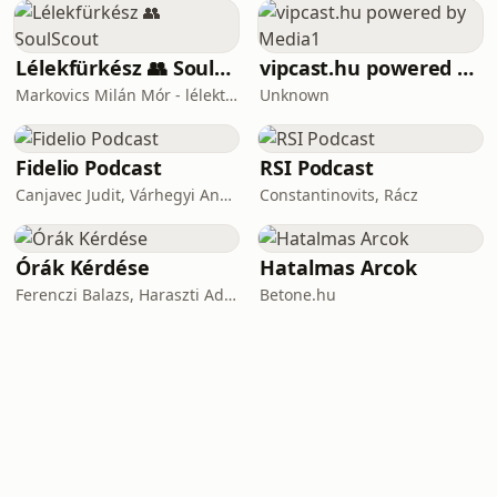
Lélekfürkész 👥 SoulScout
vipcast.hu powered by Media1
Markovics Milán Mór - lélektan, tudomány, vallás, harc
Unknown
Fidelio Podcast
RSI Podcast
Canjavec Judit, Várhegyi András, Gyürke Kata, Tompa Diána, Vass Antónia
Constantinovits, Rácz
Órák Kérdése
Hatalmas Arcok
Ferenczi Balazs, Haraszti Adam
Betone.hu