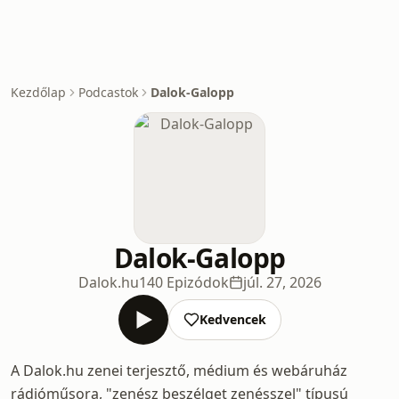
Kezdőlap
Podcastok
Dalok-Galopp
Dalok-Galopp
Dalok.hu
140 Epizódok
júl. 27, 2026
Kedvencek
A Dalok.hu zenei terjesztő, médium és webáruház
rádióműsora, "zenész beszélget zenésszel" típusú