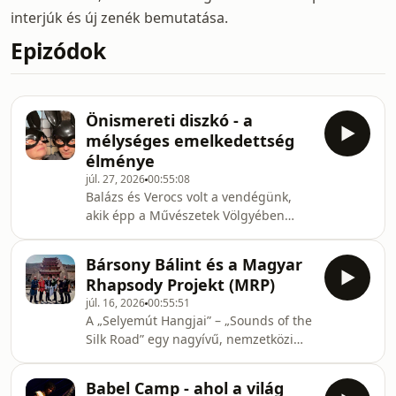
interjúk és új zenék bemutatása.
Epizódok
Önismereti diszkó - a
mélységes emelkedettség
élménye
júl. 27, 2026
00:55:08
Balázs és Verocs volt a vendégünk,
akik épp a Művészetek Völgyében
viszik a Petendi Pajtát.Mi az
Önismereti diszkó? A megszokott
Bársony Bálint és a Magyar
pörgős, táncos szettek helyett az
Rhapsody Projekt (MRP)
elmélyülést, a lassulást és a relaxációt
júl. 16, 2026
00:55:51
helyezik előtérbe. Zenei világukat
A „Selyemút Hangjai” – „Sounds of the
leginkább az ambient és az organikus
Silk Road” egy nagyívű, nemzetközi
pszichedelikus világzene határozza
zenei és dokumentumfilm projekt,
meg. Fellépéseiken (például a Szimpla
amely a Bársony Bálint és a Magyar
Kertben vagy a Művészetek
Babel Camp - ahol a világ
Rhapsody Projekt (MRP) művészi és