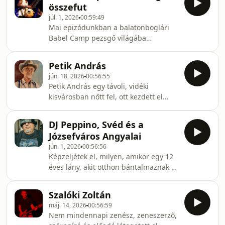
Völgyében) a közönség gya
összefut
kulturális missziójának része. Célja,
júl. 1, 2026
00:59:49
hogy hidat képezzen a Kárpát -
Mai epizódunkban a balatonboglári
medence ősi zenei hagyományai és az
Babel Camp pezsgő világába
eurázsiai, nomád eredetű kultúrák
kalauzolunk el titeket, amelyről Nagy
zenei világa között – a Selyemút
Gézával, a helyszín főszervezőjével
mentén haladva, kelettől nyugatig,
Petik András
beszélgettünk.A Babel Camp egy
egészen a Kínai - A
jún. 18, 2026
00:56:55
hatalmas ősfás parkban elterülő
Petik András egy távoli, vidéki
koncerthely, művészeti és alkotótábor,
kisvárosban nőtt fel, ott kezdett el
amely a hazai és nemzetközi zenei
zenével foglalkozni. Három testvére
élet legszínesebb balatoni
volt, mindenki intenzíven muzsikált.
központja.A zenészeket több felszerelt
DJ Peppino, Svéd és a
Édesapja kántorkodott,
próbaterem, hangszerek, backline, sőt
Józsefváros Angyalai
rendszeresenjátszott a környék
még stúdiózási lehetőség
jún. 1, 2026
00:56:56
templomainak jó néhány orgonáján,
Képzeljétek el, milyen, amikor egy 12
és volt rá példa, hogy egy és
éves lány, akit otthon bántalmaznak a
ugyanazon szimfonikus zenekarban
szülei, elmondja a bánatát rapben.
zenélt együtt, apa és fia. Ő hegedült,
Vagy képzeljétek el a „nyolcker”
András kürtölt. „Még katona voltam,
Szalóki Zoltán
kiskorú utcagyerekeit, akik
amikor elkezdtem dalokat írni. E
máj. 14, 2026
00:56:59
mikrofonhoz jutnak. A Yo City Angels
Nem mindennapi zenész, zeneszerző,
100%-ban autentikus,