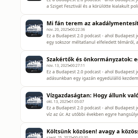
a Sziget Fesztivál és a körülötte kialakult p
Attila, Pest megyei képviselő és amatőr zen
megbúvó problémát, a különböző szereplők á
Mi fán terem az akadálymentesí
kulturális
nov. 20, 2025
00:22:36
Ez a Budapest 2.0 podcast - ahol Budapest j
egy sokszor méltatlanul elfeledett témáról,
II. kerületi önkormányzati képviselővel, az
az akadálymentesítő intézkedések széles köré
Szakértők és önkormányzatok: e
befogadó vár
nov. 13, 2025
00:27:11
Ez a Budapest 2.0 podcast - ahol Budapest j
adásunkban egy igazán egyedülálló kezdemé
fenntarthatóság égisze alatt párbeszédet é
és önkormányzatok között.Vendégünk dr. Bart
Vízgazdaságtan: Hogy állunk val
Települések Országos Szövetségének al
okt. 13, 2025
01:05:07
Ez a Budapest 2.0 podcast - ahol Budapest j
víz az úr. Az utóbbi években egyre hangsúly
vízzabáló akkuipar, miközben a miniszterel
vízből.Eltávolodva a napi politikától keress
Költsünk közösen! avagy a közöss
Regionális Energiagazdasági Kut
szept. 25, 2025
00:43:30