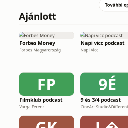
róla. A Momen
További e
Ajánlott
Forbes Money
Napi vicc podcast
Forbes Magyarország
Napi Vicc
FP
9É
Filmklub podcast
9 és 3/4 podcast
Varga Ferenc
GK
L