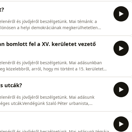
kormánypárti, mind az ellenzéki politikusokat és
t?
elenéről és jövőjéről beszélgetünk. Mai témánk: a
ülönösen a helyi demokráciának megkerülhetetlen
zösség aktív bevonódása a döntéshozatalba. Ez
a világ számos pontján folynak innovatív projektek,
an bomlott fel a XV. kerületet vezető
jelenéről és jövőjéről beszélgetünk. Mai adásunkban
g közelebbről, arról, hogy mi történt a 15. kerületet
apcsán. A részletekbe pedig nem más avat majd be
lpolgármestere.Tartsatok velünk!
s utcák?
elenéről és jövőjéről beszélgetünk. Mai adásunk
éges utcák.Vendégünk Szaló Péter urbanista,
zséges egy egészséges utca?Mi Budapest egyedi
k visszaköltözni az emberek a városba?Hol zajlik a
elenéről és jövőjéről beszélgetünk. Mai adásunk témája