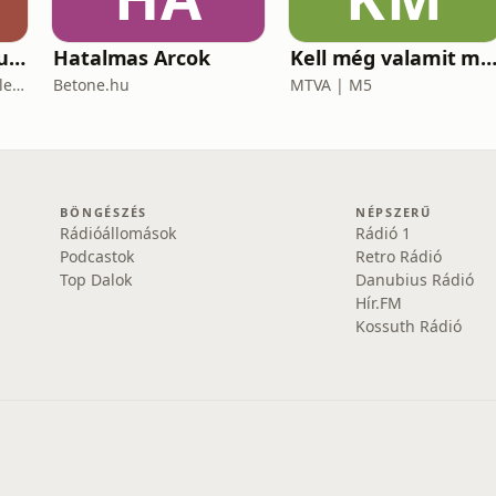
Lélekfürkész 👥 SoulScout
Hatalmas Arcok
Kell még valamit mondanom, Ild
Markovics Milán Mór - lélektan, tudomány, vallás, harc
Betone.hu
MTVA | M5
BÖNGÉSZÉS
NÉPSZERŰ
Rádióállomások
Rádió 1
Podcastok
Retro Rádió
Top Dalok
Danubius Rádió
Hír.FM
Kossuth Rádió