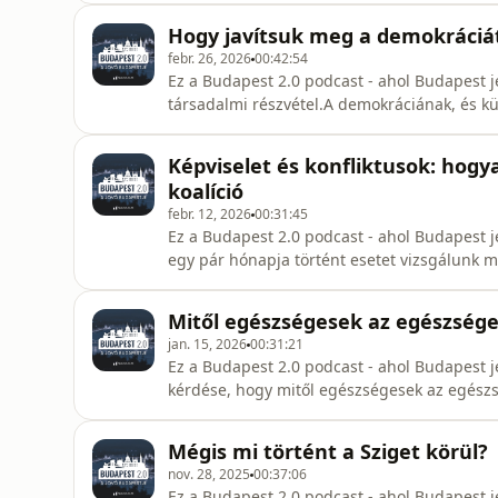
történetét, hogy hogyan hálózták be mind a 
Hogy javítsuk meg a demokráciá
számolták fel az ellenállá
febr. 26, 2026
00:42:54
Ez a Budapest 2.0 podcast - ahol Budapest j
társadalmi részvétel.A demokráciának, és k
része, úgy is mondhatnánk, a lényege, a kö
rendkívül sokféleképp történhet és jelenleg 
Képviselet és konfliktusok: hogy
amik újabb és újabb közösségi dön
koalíció
febr. 12, 2026
00:31:45
Ez a Budapest 2.0 podcast - ahol Budapest 
egy pár hónapja történt esetet vizsgálunk me
vezető koalícióva egy kritikus beruházás k
bennünket, mint Gyurkó Dani a 15. kerület a
Mitől egészségesek az egészsége
jan. 15, 2026
00:31:21
Ez a Budapest 2.0 podcast - ahol Budapest j
kérdése, hogy mitől egészségesek az egészs
várostervező aki elárulja, hogy:Mitől egés
problémája a nagyvárosok között?Mitől fogna
Mégis mi történt a Sziget körül?
legnagyobb autósüldözés?Mitől érezzük jól
nov. 28, 2025
00:37:06
Ez a Budapest 2.0 podcast - ahol Budapest j