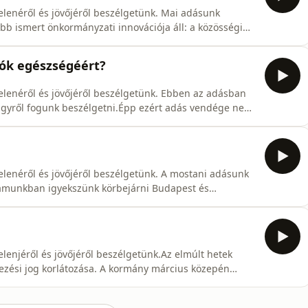
elenéről és jövőjéről beszélgetünk. Mai adásunk
ább ismert önkormányzati innovációja áll: a közösségi
mos helyen vezették be önkormányzatok, hogy egy adott
vatalnokok, hanem a helyi lakosok döntenek. A folyamat
kók egészségéért?
elenéről és jövőjéről beszélgetünk. Ebben az adásban
gügyről fogunk beszélgetni.Épp ezért adás vendége nem
egészségügyi tanácsnoka, ex-mentős.
elenéről és jövőjéről beszélgetünk. A mostani adásunk
ramunkban igyekszünk körbejárni Budapest és
 problémáit, és lehetséges megoldásait.Az adás vendége
ért felelős alpolgármestere.
elenjéről és jövőjéről beszélgetünk.Az elmúlt hetek
ezési jog korlátozása. A kormány március közepén
zési törvény módosításával betiltja a Pride-ot. Ezt a
 tolták át: hétfőn benyújtották, kedden már szavaztak is