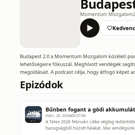
Budapest
Momentum Mozgalom
Kedven
Budapest 2.0 a Momentum Mozgalom közéleti podca
lehetőségeire fókuszál. Meghívott vendégek segítsé
megoldásait. A podcast célja, hogy átfogó képet a
Epizódok
Bűnben fogant a gödi akkumulát
márc. 26, 2026
00:37:40
A Telex 2026 februári cikke végleg ledöntött
hazugságból húzott falakat. Mai vendégünk Va
önkormányzat képviselő, majd országos poli