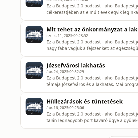
Ez a Budapest 2.0 podcast - ahol Budapest j
célkeresztjében az elmúlt évek egyik legink
költségvetés. Budapesten és környékén szá
pénzösszegről nem a tisztségviselők vagy hi
Mit tehet az önkormányzat a la
különböző helyeken
szept. 11, 2025
00:23:52
Ez a Budapest 2.0 podcast - ahol Budapest j
nagy fába vágjuk a fejszénket: az egészsé
más, mint Havasi Gábor, Budapest korábbi 
Józsefvárosi lakhatás
ápr. 24, 2025
00:32:29
Ez a Budapest 2.0 podcast - ahol Budapest j
témája Józsefváros és a lakhatás. Mai prog
különösen Józsefváros lakhatási helyzetét,
Sátly Balázs, Józsefváros vagyongazdálkodás
Hídlezárások és tüntetések
ápr. 16, 2025
00:25:06
Ez a Budapest 2.0 podcast - ahol Budapest j
talán legnagyobb port kavaró ügye a gyülek
jelentette be, hogy korlátozza, sőt, a gyüleke
törvénytervezetet nagyjából másfél nap alatt