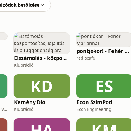
pizódok betöltése
pontjókor! - Fehér Mariannal
Elszámolás - központosítás, lojalitás és a függetlenség ára
radiocafé
Klubrádió
KD
ES
Kemény Dió
Econ SzimPod
CineArt Studio&Different View Production
Klubrádió
Econ Engineering
HA
KM