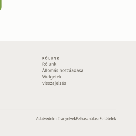
ikó?
RÓLUNK
Rólunk
Állomás hozzáadása
Widgetek
Visszajelzés
Adatvédelmi Irányelvek
Felhasználási Feltételek