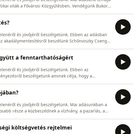
olitikai viták a Fővárosi Közgyűlésben. Vendégünk Bukor
ész, akinek segítségével kibogozzuk a viták mögött
lláspontjait és hogy milyen szerepet tölt be a magyar
tés?
elenéről és jövőjéről beszélgetünk. Ebben az adásban
 az akadálymentesítésről beszélünk Schőnviszky Csenge
 Akadálymentes Buda kampány elindítójával. Szót ejtünk
ről, az átfogó inkluzív szemlélet fontosságáról és a
gyütt a fenntarthatóságért
elenéről és jövőjéről beszélgetünk. Ebben az
nyezésről beszélgetünk aminek célja, hogy a
s együttműködést hozzon létre szakemberek, vállalkozók
uszek Lilla, fenntarthatósági szakértő, az Élhető
ójában?
elenéről és jövőjéről beszélgetünk. Mai adásunkban a
osabb része a közbeszédnek a vízhiány, a pazarlás, a
nök szerint Magyarországnak fölöslege van
ük az igazságot Ungvári Gábor vízközgazdásszal a
égi költségvetés rejtelmei