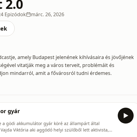
 2.0
24 Epizódok
márc. 26, 2026
cek
stje, amely Budapest jelenének kihívásaira és jövőjének
gével vitatják meg a város terveit, problémáit és
djon mindarról, amit a fővárosról tudni érdemes.
or gyár
e a gödi akkumulátor gyár köré az állampárt által
jda Viktória aki aggódó helyi szülőből lett aktivista,
tikus. Vele vesszük végig a bűnben fogant gyár