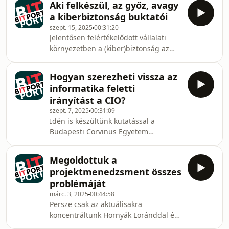
lehet jól felkészülni? Hogyan lehet
Aki felkészül, az győz, avagy
Tudományegyetemen azonban
üzleti előnyt
a kiberbiztonság buktatói
megtalálták a rossz stressz
szept. 15, 2025
00:31:20
ellenszerét.Szendi István pszichiáter,
Jelentősen felértékelődött vállalati
kutató munkatársaival kifejlesztett egy
környezetben a (kiber)biztonság az
módszert és hozzá egy szoftvert, ami
utóbbi években. Ennek eredője
segít a jó válasz megtalálásában.Szedi
egyfelől az, hogy a technológiai
István egyetemi docensként tanít a
Hogyan szerezheti vissza az
fejlődés révén elképesztően hatékony
Szegedi Tudományegye
informatika feletti
eszközökhöz jutottak a kiberbűnözők.
irányítást a CIO?
Másfelől – részben az előző okra adott
szept. 7, 2025
00:31:09
válaszként – a szabályozási környezet
Idén is készültünk kutatással a
is szigorodott.Pogány Gábor, a
Budapesti Corvinus Egyetem
Tiszamenti Regionális Vízművek Zrt.
Adatelemzés és Informatika
információbiztonsági vezetője,
Intézetével a CIO Hungaryre. Az
Racsmány Dömötör
Megoldottuk a
online kérdőívre épülő kutatás témája
projektmenedzsment összes
szorosan kapcsolódott a
problémáját
konferenciához (Az irányítás
márc. 3, 2025
00:44:58
visszaszerzése).A kiindulópont a
Persze csak az aktuálisakra
nemzetközi trendek adták. A
koncentráltunk Hornyák Loránddal és
különböző mérések szerint azokra az
Tanács Lajossal, akik a PM Jamen is
informatikai vezetők voltak képesek