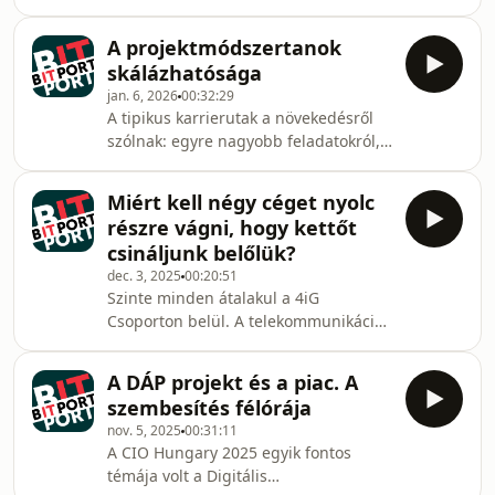
vagy akár egy ország társadalma
meg is vannak győződve, hogy a
digitális kultúrájának? Erről
mobilos felhasználói élmény kulcsa
A projektmódszertanok
beszélgettünk a kiberbiztonsági
csupán egy
skálázhatósága
megoldásokat kínáló filter:max két
jan. 6, 2026
00:32:29
vezetőjével, Borbély Zsuzsanna
A tipikus karrierutak a növekedésről
szolgáltatási üzletágvezetővel és
szólnak: egyre nagyobb feladatokról,
Klement Gábor ügyvezetővel.Bár a
egyre nagyobb cégekről, a nemzetközi
kérdés mindig is aktuális volt, eddig
siker eléréséről… Podcastunk
jellemzően akkor beszélünk róla
Miért kell négy céget nyolc
vendége, Simon Gábor, a META-INF
többet, amikor kijön a friss uniós
részre vágni, hogy kettőt
szenior projektmenedzsere épp az
Digital Decad
csináljunk belőlük?
ellentétes irányt választotta. De
dec. 3, 2025
00:20:51
valóban az ellenkező irányba vezet ez
Szinte minden átalakul a 4iG
az út?Simon Gábor 16 évet töltött el a
Csoporton belül. A telekommunikációs
német Tyssenkrupp hazai
szolgáltatások átnevezése már
leányvállalatánál, ahol átélhette a
januárban megtörtént, de a háttér
szervezetek növekedésén
A DÁP projekt és a piac. A
kicsit lassabban állt össze. Október
szembesítés félórája
elsején indult el a 4iG Csoport új
nov. 5, 2025
00:31:11
tagvállalata, a 2Connect Távközlési
A CIO Hungary 2025 egyik fontos
Infrastruktúra és Hálózati
témája volt a Digitális
Szolgáltatások Kft., amely az Invitech,