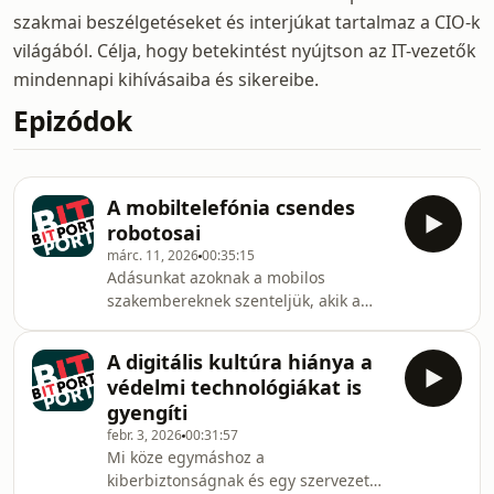
szakmai beszélgetéseket és interjúkat tartalmaz a CIO-k
világából. Célja, hogy betekintést nyújtson az IT-vezetők
mindennapi kihívásaiba és sikereibe.
Epizódok
A mobiltelefónia csendes
robotosai
márc. 11, 2026
00:35:15
Adásunkat azoknak a mobilos
szakembereknek szenteljük, akik a
legritkább esetben kerülnek
reflektorfénybe. Azoknak, akik a
A digitális kultúra hiánya a
(részben) láthatatlan hálózat
védelmi technológiákat is
fejlesztéséért és működtetéséért
gyengíti
felelnek: a hálózatfejlesztő
febr. 3, 2026
00:31:57
szakértőknek.Hálátlan feladat az övék:
Mi köze egymáshoz a
a felhasználó elsősorban a kezében
kiberbiztonságnak és egy szervezet
lévő végponttal foglalkozik. Sokan