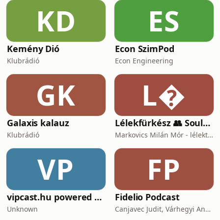
KD
ES
Kemény Dió
Econ SzimPod
Klubrádió
Econ Engineering
GK
L
Galaxis kalauz
Lélekfürkész 👥 SoulScout
Klubrádió
Markovics Milán Mór - lélektan, tudomány, vallás, harc
VP
FP
vipcast.hu powered by Media1
Fidelio Podcast
Unknown
Canjavec Judit, Várhegyi András, Gyürke Kata, Tompa Diána, Vass Antónia