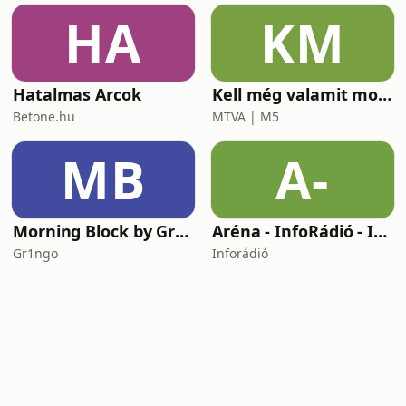
HA
KM
Hatalmas Arcok
Kell még valamit mondanom, Ildikó?
Betone.hu
MTVA | M5
MB
A-
Morning Block by Gr1ngo
Aréna - InfoRádió - Infostart.hu
Gr1ngo
Inforádió