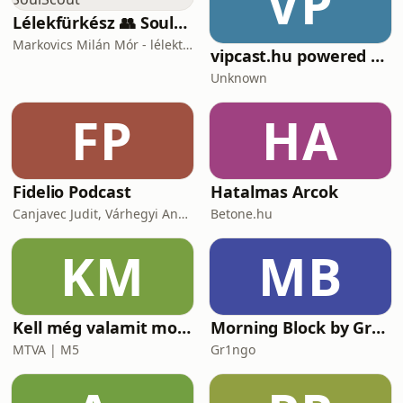
VP
Lélekfürkész 👥 SoulScout
Markovics Milán Mór - lélektan, tudomány, vallás, harc
vipcast.hu powered by Media1
Unknown
FP
HA
Fidelio Podcast
Hatalmas Arcok
Canjavec Judit, Várhegyi András, Gyürke Kata, Tompa Diána, Vass Antónia
Betone.hu
KM
MB
Kell még valamit mondanom, Ildikó?
Morning Block by Gr1ngo
MTVA | M5
Gr1ngo