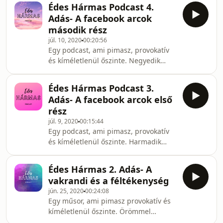
kapcsolatok, amiből adódóan
Édes Hármas Podcast 4.
eláruljuk, hogy nekünk milyen
Adás- A facebook arcok
szexuális segédeszközök lapulnak a
második rész
fiókban. A műsor második felében,
júl. 10, 2020
00:20:56
pedig az escortokról is beszélgettünk.
Egy podcast, ami pimasz, provokatív
Jó szórakozást kívánunk és
és kíméletlenül őszinte. Negyedik
amennyiben észrevételetek van, a
adásunkban folytatjuk a facebook
műsorral kapcsolatban elküldhetitek
arcok kategorizálását. Eláruljuk, hogy
nekünk az
Édes Hármas Podcast 3.
mi általában mit osztunk meg
edesharmaspodcast@gmail.
Adás- A facebook arcok első
magunkról és közben megoldjuk az
rész
évszázad rejtését is. Jó szórakozást és
júl. 9, 2020
00:15:44
hallgatást kívánunk. A műsorral
Egy podcast, ami pimasz, provokatív
kapcsolatos észrevételeiteket bátran
és kíméletlenül őszinte. Harmadik
megoszthatjátok velük az alábbi email
adásunkban, vettük a bátorságot és
címre
kategorizáltuk a közösségi médiát
(edesharmaspodcast@gmail.com)
Édes Hármas 2. Adás- A
használó embereket és szokásaikat.
küldött üzene
vakrandi és a féltékenység
Konyhatündérek, facebook celebek…
jún. 25, 2020
00:24:08
Senkit nem kíméltünk most sem,
Egy műsor, ami pimasz provokatív és
persze nem érdemes minket véresen
kíméletlenül őszinte. Örömmel
komolyan venni, hisz minden
mutatjuk be nektek Podcast