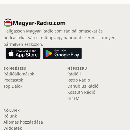
Magyar-Radio.com
Hallgasson Magyar-Radio.com rádióállomásokat és
podcastokat város, műfaj vagy hangulat szerint — ingyen,
bármilyen eszközön.
BÖNGÉSZÉS
NÉPSZERŰ
Rádióállomások
Rádió 1
Podcastok
Retro Rádió
Top Dalok
Danubius Rádió
Kossuth Rádió
Hír.FM
RÓLUNK
Rólunk
Állomás hozzáadása
Widgetek