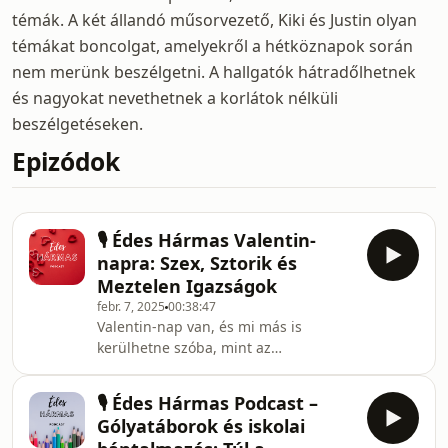
témák. A két állandó műsorvezető, Kiki és Justin olyan
témákat boncolgat, amelyekről a hétköznapok során
nem merünk beszélgetni. A hallgatók hátradőlhetnek
és nagyokat nevethetnek a korlátok nélküli
beszélgetéseken.
Epizódok
🎙️ Édes Hármas Valentin-
napra: Szex, Sztorik és
Meztelen Igazságok
febr. 7, 2025
00:38:47
Valentin-nap van, és mi más is
kerülhetne szóba, mint az
ajándékozás és a szenvedély? 🎁az
epizódban megosztunk néhány
🎙 Édes Hármas Podcast –
izgalmas dolgot magunkról,
Gólyatáborok és iskolai
beszélgetünk a jó szex titkairól, és