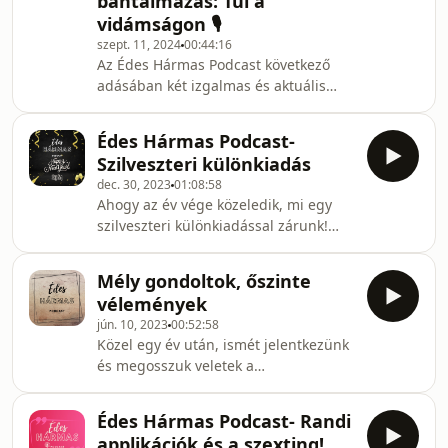
bántalmazás: Túl a
mélyebbre ásunk a női anatómia
vidámságon 🎙
rejtelmeiben is. Garantáltan pikáns és
szept. 11, 2024
00:44:16
szórakozásTarts velünk az Édes
Az Édes Hármas Podcast következő
Hármas legújabb részében! 💋Jó
adásában két izgalmas és aktuális
szórakozást kíván: Mona és Justin!
témát járunk körül: a gólyatáborok
élménydús, de néha árnyoldalakkal
Édes Hármas Podcast-
teli világát, valamint az iskolai
Szilveszteri különkiadás
bántalmazás súlyos kérdését.
dec. 30, 2023
01:08:58
Beszélgetünk a gólyatáborok
Ahogy az év vége közeledik, mi egy
közösségformáló erejéről, a
szilveszteri különkiadással zárunk!
kihagyhatatlan bulikról, ugyanakkor
Biztos lehetsz benne, hogy nem fogsz
nem hallgatjuk el azokat az eseteket
unatkozni, és mi sem unatkoztunk a
sem, amikor a határok átlépése, illetve
Mély gondoltok, őszinte
felvétel során! Beszélgetünk a
a túlzott &quot;beavatási rituál
vélemények
következő évi fogadalmakról, Mona
jún. 10, 2023
00:52:58
megosztja vicces történetét egy balul
Közel egy év után, ismét jelentkezünk
sikerült randiról, és természetesen
és megosszuk veletek a
néhány vicces pillanatba is belefér a
véleményünket az aktuális gazdasági
férfiak méreteivel kapcsolatban.
és mentális helyzetről! Szót ejtettünk
Kellemes szórakozást kívánnak a
Édes Hármas Podcast- Randi
az inflációról az oktatásról és a Ti Tok
műsorvezetők,
applikációk és a szexting!