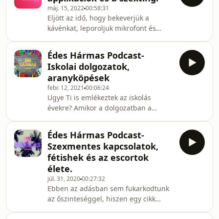
negatív oldaláról!Nincs más dolgod,
máj. 15, 2022
00:58:31
mint hátradőlni és lejönni velünk az
Eljött az idő, hogy bekeverjük a
életről! Jó szórakozást és
kávénkat, leporoljuk mikrofont és
kikapcsolódást kíván Mona és Justin!
őszintén beszéljük ismét olyan
témákról, amik a hétköznapok során
Édes Hármas Podcast-
nem kerülnek előtérben. &nbsp;Még
Iskolai dolgozatok,
Kiki, jól megérdemelt szabadságát
aranyköpések
tölti, addig Mona veszi át a helyét. A
febr. 12, 2021
00:06:24
második évad első adásában olyan
Ugye Ti is emlékeztek az iskolás
témákat feszegetünk, mint a randi
évekre? Amikor a dolgozatban a
applikációk és azok hátránya, továbbá
kérdésekre nem igen tudtátok a
szó esik a manapság leginkább
választ. A következő rövid podcastben
divatos ismerkedési formá
Édes Hármas Podcast-
egy Facebook bejegyzésben
Szexmentes kapcsolatok,
összegyűjtött elszúrt dolgozatok
fétishek és az escortok
válaszait hallhatjátok. Jó szórakozást
élete.
kívánunk!
júl. 31, 2020
00:27:32
Ebben az adásban sem fukarkodtunk
az őszinteséggel, hiszen egy cikk
kapcsán szóba kerülnek a szexmentes