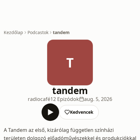
Kezdőlap
Podcastok
tandem
T
tandem
radiocafé
12 Epizódok
aug. 5, 2026
Kedvencek
A Tandem az első, kizárólag független színházi
területen dolgozó előadóművészekkel és produkciókkal