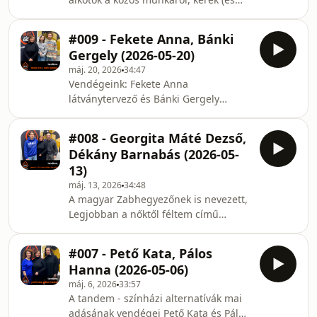
Balázsy Pannával minden szerdán
szintén közös! ) születésnapjukról, új
20h-tól 21h-ig a radiocafén a Jurányi
darabjukról és az előadásaikban oly
Produkciós Közösségi Inkubátorház és
#009 - Fekete Anna, Bánki
hangsúlyos társadalmi témákról is
a Füge P
Gergely (2026-05-20)
mesélnek.tandem - színházi
máj. 20, 2026
34:47
alternatívák Balázsy Pannával minden
Vendégeink: Fekete Anna
szerdán 20h-tól 21h-ig a radiocafén a
látványtervező és Bánki Gergely
Jurányi Produkciós Közösségi
színész. Mesélnek házasságuk
Inkubátorház és a Füge Produkció
dinamikájáról, egymás alkotói
szakmai támogatásával.
#008 - Georgita Máté Dezső,
szabadságának tiszteletben
Dékány Barnabás (2026-05-
tartásáról, továbbá arról, hogy hogyan
13)
változott meg az életük gyermekük
máj. 13, 2026
34:48
érkezésével, és hogy mit jelent
A magyar Zabhegyezőnek is nevezett,
számukra a Jurányi.tandem - színházi
Legjobban a nőktől féltem című
alternatívák Balázsy Pannával minden
Horváth András Dezső könyvről és
szerdán 20h-tól 21h-ig a radiocafén a
annak színpadi változatáról mesél
Jurányi Produkciós Közösségi
#007 - Pető Kata, Pálos
Georgita Máté Dezső és Dékány
Inkubátorház
Hanna (2026-05-06)
Barnabás a tandem – színházi
máj. 6, 2026
33:57
alternatívák mai adásában.Beszélnek
A tandem - színházi alternatívák mai
a szereptorlódásokról, a színész-
adásának vendégei Pető Kata és Pálos