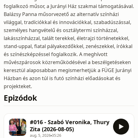
foglalkozó műsor, a Jurányi Ház szakmai támogatásával.
Balázsy Panna műsorvezető az alternatív színházi
világgal, tradíciókkal és innovációkkal, szabadúszással,
személyes hangvételű és osztálytermi színházzal,
lakásszínházzal, talált terekkel, életrajzi történetekkel,
stand-uppal, fiatal pályakezdőkkel, zenészekkel, írókkal
és színészképzéssel foglalkozik. A meghívott
művészpárosok közreműködésével a beszélgetéseken
keresztül alaposabban megismerhetjük a FÜGE Jurányi
Házban és azon túl is futó színházi előadásokat és
projekteket.
Epizódok
#016 - Szabó Veronika, Thury
Zita (2026-08-05)
aug. 5, 2026
35:26