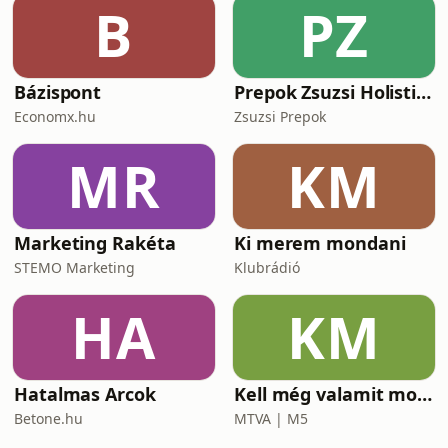
B
PZ
Bázispont
Prepok Zsuzsi Holistic Podcast
Economx.hu
Zsuzsi Prepok
MR
KM
Marketing Rakéta
Ki merem mondani
STEMO Marketing
Klubrádió
HA
KM
Hatalmas Arcok
Kell még valamit mondanom, Ildikó?
Betone.hu
MTVA | M5