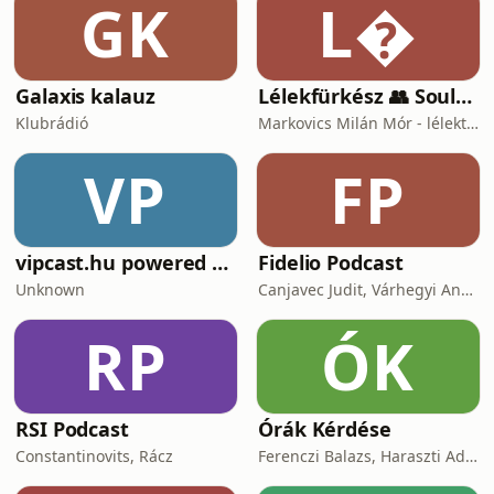
GK
L
alkotókba fektetett bizalom.tandem -
színházi alternatívák Balázsy Pannával
minden sze
Galaxis kalauz
Lélekfürkész 👥 SoulScout
Klubrádió
Markovics Milán Mór - lélektan, tudomány, vallás, harc
VP
FP
vipcast.hu powered by Media1
Fidelio Podcast
Unknown
Canjavec Judit, Várhegyi András, Gyürke Kata, Tompa Diána, Vass Antónia
RP
ÓK
RSI Podcast
Órák Kérdése
Constantinovits, Rácz
Ferenczi Balazs, Haraszti Adam