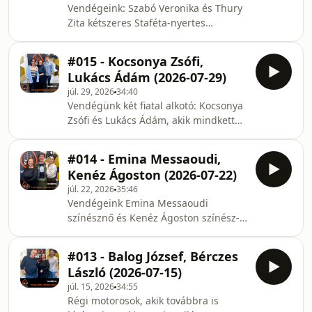
Vendégeink: Szabó Veronika és Thury
Zita kétszeres Staféta-nyertes
alkotók.Szó lesz arról, milyen a közös
munka civil szereplőkkel, miért
#015 - Kocsonya Zsófi,
fontosak a helyspecifikus előadások,
Lukács Ádám (2026-07-29)
milyen a független társulati lét, és
júl. 29, 2026
34:40
milyen kapcsolódásaik vannak a
Vendégünk két fiatal alkotó: Kocsonya
Jurányihoz és a Fügéhez. tandem -
Zsófi és Lukács Ádám, akik mindketten
színházi alternatívák Balázsy Pannával
a Mastercard Alkotótárs - TITÁNium
minden szerdán 20h-tól 21h-ig a
nyertes alkotói.A pályakezdők
radiocafén a Jurányi Produkciós
#014 - Emina Messaoudi,
lehetőségeiről és nehézségeiről,
Közösségi Inkubátorh
Kenéz Ágoston (2026-07-22)
valamint saját alkotói közösségeikről
júl. 22, 2026
35:46
beszélgetünk velük. tandem - színházi
Vendégeink Emina Messaoudi
alternatívák Balázsy Pannával minden
színésznő és Kenéz Ágoston színész-
szerdán 20h-tól 21h-ig a radiocafén a
rendező, akik az életben is egy párt
Jurányi Produkciós Közösségi
alkotnak.Elmondják, miért nem tesz
Inkubátorház és a Füge Produkció
#013 - Balog József, Bérczes
jót a kapcsolatuknak a túl sok közös
szakmai támog
László (2026-07-15)
munka, hogyan kapcsolódnak össze a
júl. 15, 2026
34:55
különböző alkotói közösségek, és
Régi motorosok, akik továbbra is
miért jelenti számukra az