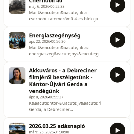
Chernobil 40
vend&eacute;g&uuml;nk Simon
&Eacute;ghajlatv&aacute;ltoz&aacute;si
máj. 6, 2026
00:52:33
Gergely a Greenpeace vegyianyag
Tudom&aacute;nyos Test&uuml;let
Mai t&eacute;m&aacute;nk a
szak&eacute;rtője.
egyik alap&iacute;t&oa
csernobili atomerőmű 4-es blokkja
baleset&eacute;nek 40.
&eacute;vfordul&oacute;ja,
Energiaszegénység
megh&iacute;vott
ápr. 22, 2026
00:56:30
vend&eacute;g&uuml;nk Perger
Mai t&eacute;m&aacute;nk az
Andr&aacute;s az Energiaklub
energiaszeg&eacute;nys&eacute;g
enegiaprogram vezetője.
&eacute;s lakhat&aacute;si
szeg&eacute;nys&eacute;g.
Akkuváros - a Debreciner
Vend&eacute;g&uuml;nk
filmjéről beszélgetünk -
Korit&aacute;r Zsuzsanna
Kántor-Újvári Gerda a
szakpolitikai szak&eacute;rtő a Habitat
vendégünk
for Humanity
ápr. 8, 2026
00:55:37
munkat&aacute;rsa.&nbsp;
K&aacute;ntor-&Uacute;jv&aacute;ri
Gerda, a Debreciner
munkat&aacute;rsa lesz a mai
műsorunk vend&eacute;ge. Gerda
2026.03.25 adásnapló
v&aacute;g&oacute; &eacute;s
márc. 25, 2026
01:30:00