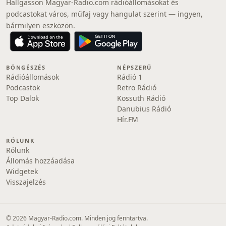
Hallgasson Magyar-Radio.com rádióállomásokat és
podcastokat város, műfaj vagy hangulat szerint — ingyen,
bármilyen eszközön.
BÖNGÉSZÉS
NÉPSZERŰ
Rádióállomások
Rádió 1
Podcastok
Retro Rádió
Top Dalok
Kossuth Rádió
Danubius Rádió
Hír.FM
RÓLUNK
Rólunk
Állomás hozzáadása
Widgetek
Visszajelzés
© 2026 Magyar-Radio.com. Minden jog fenntartva.