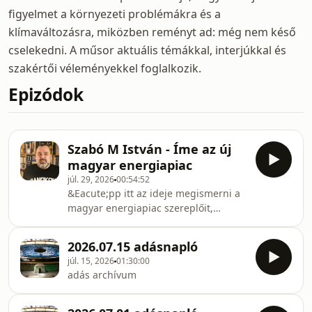
figyelmet a környezeti problémákra és a
klímaváltozásra, miközben reményt ad: még nem késő
cselekedni. A műsor aktuális témákkal, interjúkkal és
szakértői véleményekkel foglalkozik.
Epizódok
Szabó M István - Íme az új
magyar energiapiac
júl. 29, 2026
00:54:52
&Eacute;pp itt az ideje megismerni a
magyar energiapiac szereplőit,
m&uacute;ltj&aacute;t terveit.
&Eacute;s ha m&eacute;g időnk lesz,
2026.07.15 adásnapló
akkor lehet, hogy kitekint&uuml;nk az
júl. 15, 2026
01:30:00
&aacute;llamtitk&aacute;rokra
adás archívum
is.&nbsp; A
besz&eacute;glet&eacute;s
alapj&aacute;t ezek a cikkek