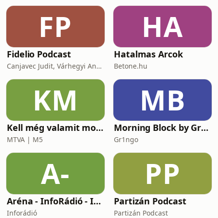
FP
HA
Fidelio Podcast
Hatalmas Arcok
Canjavec Judit, Várhegyi András, Gyürke Kata, Tompa Diána, Vass Antónia
Betone.hu
KM
MB
Kell még valamit mondanom, Ildikó?
Morning Block by Gr1ngo
MTVA | M5
Gr1ngo
A-
PP
Aréna - InfoRádió - Infostart.hu
Partizán Podcast
Inforádió
Partizán Podcast