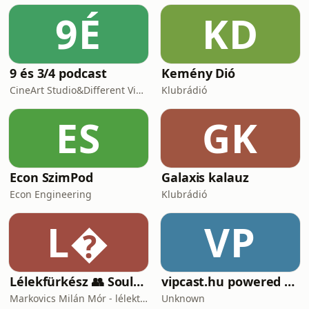
beton&ouml;nt&eacute;sről.&nbsp;
9É
KD
T&ouml;rt&eacute;nelmi pillanat:
&ouml;nthetik Pakson az &bdquo;első
betont&rdquo;, ezzel hivatalosan is
kez
9 és 3/4 podcast
Kemény Dió
CineArt Studio&Different View Production
Klubrádió
ES
GK
Econ SzimPod
Galaxis kalauz
Econ Engineering
Klubrádió
L
VP
Lélekfürkész 👥 SoulScout
vipcast.hu powered by Media1
Markovics Milán Mór - lélektan, tudomány, vallás, harc
Unknown