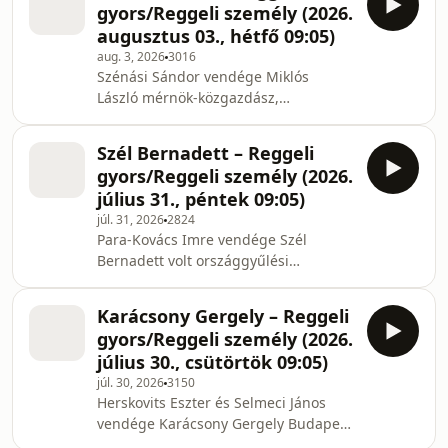
gyors/Reggeli személy (2026.
augusztus 03., hétfő 09:05)
aug. 3, 2026
3016
Szénási Sándor vendége Miklós
László mérnök-közgazdász,
energetikai szakértő, az MVM volt
felügyelő-bizottságának elnöke.
Szél Bernadett – Reggeli
gyors/Reggeli személy (2026.
július 31., péntek 09:05)
júl. 31, 2026
2824
Para-Kovács Imre vendége Szél
Bernadett volt országgyűlési
képviselő, közgazdász, szociológus,
jövőkutató, polgárjogi aktivista,
Karácsony Gergely – Reggeli
környezetvédő.
gyors/Reggeli személy (2026.
július 30., csütörtök 09:05)
júl. 30, 2026
3150
Herskovits Eszter és Selmeci János
vendége Karácsony Gergely Budapest
főpolgármestere.