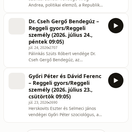
Andrea, politikai elemző, a Republikon
Intézet stratégiai igazgatója.
Dr. Cseh Gergő Bendegúz –
Reggeli gyors/Reggeli
személy (2026. július 24.,
péntek 09:05)
júl. 24, 2026
2707
Pálinkás Szüts Róbert vendége Dr.
Cseh Gergő Bendegúz, az
Állambiztonsági Szolgálatok Történeti
Levéltárának főigazgatója.
Győri Péter és Dávid Ferenc
– Reggeli gyors/Reggeli
személy (2026. július 23.,
csütörtök 09:05)
júl. 23, 2026
2690
Herskovits Eszter és Selmeci János
vendégei Győri Péter szociológus, a
Menhely Alapítvány kuratóriumának
elnöke és Dávid Ferenc, a Kék Pont