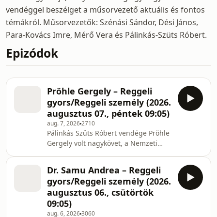
vendéggel beszélget a műsorvezető aktuális és fontos
témákról. Műsorvezetők: Szénási Sándor, Dési János,
Para-Kovács Imre, Mérő Vera és Pálinkás-Szüts Róbert.
Epizódok
Pröhle Gergely – Reggeli
gyors/Reggeli személy (2026.
augusztus 07., péntek 09:05)
aug. 7, 2026
2710
Pálinkás Szüts Róbert vendége Pröhle
Gergely volt nagykövet, a Nemzeti
Közszolgálati Egyetem Stratégiai
Tanulmányok Intézetének igazgatója.
Dr. Samu Andrea – Reggeli
gyors/Reggeli személy (2026.
augusztus 06., csütörtök
09:05)
aug. 6, 2026
3060