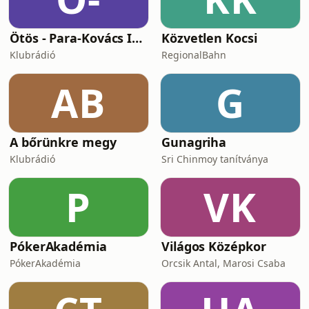
Ötös - Para-Kovács Imrével
Közvetlen Kocsi
Klubrádió
RegionalBahn
AB
G
A bőrünkre megy
Gunagriha
Klubrádió
Sri Chinmoy tanítványa
P
VK
PókerAkadémia
Világos Középkor
PókerAkadémia
Orcsik Antal, Marosi Csaba