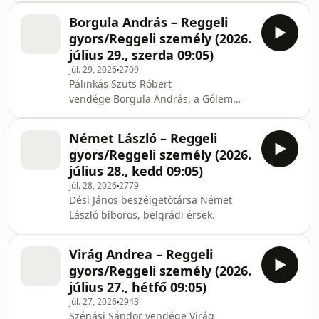
Borgula András – Reggeli
gyors/Reggeli személy (2026.
július 29., szerda 09:05)
júl. 29, 2026
2709
Pálinkás Szüts Róbert
vendége Borgula András, a Gólem
Színház megalapítója és művészeti
vezetője.
Német László – Reggeli
gyors/Reggeli személy (2026.
július 28., kedd 09:05)
júl. 28, 2026
2779
Dési János beszélgetőtársa Német
László bíboros, belgrádi érsek.
Virág Andrea – Reggeli
gyors/Reggeli személy (2026.
július 27., hétfő 09:05)
júl. 27, 2026
2943
Szénási Sándor vendége Virág