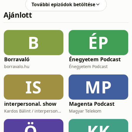
Biopolitikai Műhelyének vezetője.
További epizódok betöltése
Ajánlott
B
ÉP
Borravaló
Énegyetem Podcast
borravalo.hu
Énegyetem Podcast
IS
MP
interpersonal. show
Magenta Podcast
Kardos Bálint / interpersonal.host
Magyar Telekom
Ö-
KK