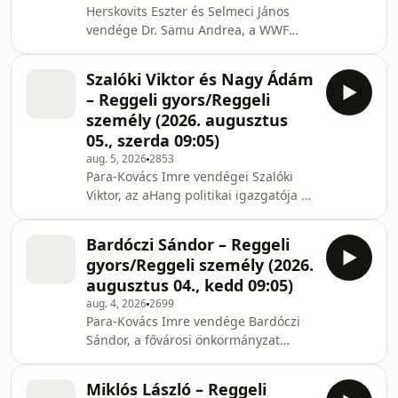
Herskovits Eszter és Selmeci János
vendége Dr. Samu Andrea, a WWF
Magyarország Élő Folyók
programjának szakértője.
Szalóki Viktor és Nagy Ádám
– Reggeli gyors/Reggeli
személy (2026. augusztus
05., szerda 09:05)
aug. 5, 2026
2853
Para-Kovács Imre vendégei Szalóki
Viktor, az aHang politikai igazgatója és
Nagy Ádám, egyetemi tanár, ifjúság-
és neveléskutató.
Bardóczi Sándor – Reggeli
gyors/Reggeli személy (2026.
augusztus 04., kedd 09:05)
aug. 4, 2026
2699
Para-Kovács Imre vendége Bardóczi
Sándor, a fővárosi önkormányzat
főtájépítésze.
Miklós László – Reggeli