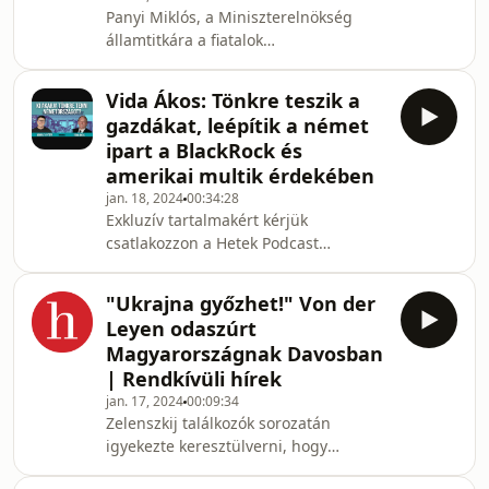
Panyi Miklós, a Miniszterelnökség
cikkeinket.
államtitkára a fiatalok
https://wg.hetek.hu/form.php?
felelősségvállalásáról, a
f=b727kb2221Legfrissebb online
magántulajdon
híreinkért csatlakozzon a
Vida Ákos: Tönkre teszik a
társadalompedagógiai szerepéről és
gazdákat, leépítik a német
az új lakástámogatási programról
ipart a BlackRock és
Iratkozzon fel a Hetek megújult
amerikai multik érdekében
hírlevelére! Hetente egy csokorban
jan. 18, 2024
00:34:28
ajánljuk különleges tartalmainkat, a
Exkluzív tartalmakért kérjük
legizgalmasabb interjúinkat,
csatlakozzon a Hetek Podcast
videóinkat, világnézeti és kiemelt
Támogatói Körhöz
cikkeinket.
https://www.youtube.com/channel/UC2NVRVAxBpZN
https://wg.hetek.hu/form.php?
"Ukrajna győzhet!" Von der
Mai vendégünk Vida Ákos újságíró
f=b727kb2221Legfrissebb o
Leyen odaszúrt
Münchenből, akivel többek között
Magyarországnak Davosban
arról beszélgetünk: - miért tüntetnek
| Rendkívüli hírek
a gazdák? kik csatlakoztak? - mi az,
jan. 17, 2024
00:09:34
amit a Scholz-kormány elrontott? -
Zelenszkij találkozók sorozatán
van-e esélye annak, hogy a tüntetések
igyekezte keresztülverni, hogy
kiszélesednek? - belebukhat-e a
Ukrajnának minden esélye megvan az
kormány? - ki