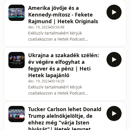
https://www.youtube.com/channel/UC2NVRVAxBpZN
Amerika jövője és a
Király Tamás, az @ultrahangofficial
Kennedy-mítosz - Fekete
alapító-főszerkesztője és a Hit Rádió
Rajmund | Hetek Originals
felelős szerkesztője volt a vendégünk.
dec. 19, 2023
00:56:48
UTOLSÓ DEDIKÁLT PÉLDÁNYOK!
Exkluzív tartalmakért kérjük
Robert C. Castel és Király Tamás közös
csatlakozzon a Hetek Podcast
könyve, a VEREKEDŐ HEGYEK KÖZÖTT
Támogatói Körhöz
megrendelhető az
https://www.youtube.com/channel/UC2NVRVAxBpZN
https://www.ultrahangkonyvek.
Ukrajna a szakadék szélén:
Fekete Rajmund, a
év végére elfogyhat a
Kommunizmuskutató Intézet
fegyver és a pénz | Heti
igazgatója, a Közszolgálati Egyetem
Hetek lapajánló
Amerika-kutató Intézetének
dec. 19, 2023
00:14:29
munkatársa a Kennedy-mítosz
Exkluzív tartalmakért kérjük
eredetéről, az amerikai álom végéről
csatlakozzon a Hetek Podcast
és arról, lehet-e a jövőben még
Támogatói Körhöz
Kennedy a Fehér Házban? Képforrás:
https://www.youtube.com/channel/UC2NVRVAxBpZN
YT/C-Span Kövess ben
Tucker Carlson lehet Donald
A Hetek interaktív lapajánlója, lapunk
Trump alelnökjelöltje, de
megrendelhető:
ehhez még "várja Isten
https://www.hetek.hu/elofizetes
hívását"| Hetek Jegyzet
Képforrások: Shutterstock/Puzzlepix,