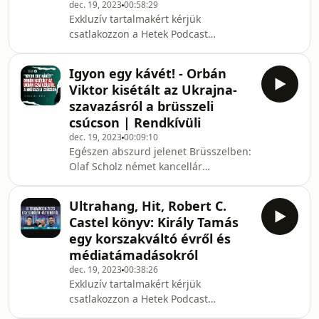
dec. 19, 2023
00:58:29
Instagramon:
Exkluzív tartalmakért kérjük
https://www.instagram.com/hetek.hu/
csatlakozzon a Hetek Podcast
Soundcloudon:
Támogatói Körhöz
https://soundcloud.com/hetek-
https://www.youtube.com/channel/UC2NVRVAxBpZN
magazin/ és online is:
Igyon egy kávét! - Orbán
Horváth József, az Alapjogokért
https://www.hetek.hu
Viktor kisétált az Ukrajna-
Központ biztonságpolitikai elemzője
szavazásról a brüsszeli
értékeli 2023-at és elmondja azt,
csúcson | Rendkívüli
milyen forgatókönyvek várhatók az
dec. 19, 2023
00:09:10
ukrajnai háború kimeneteléről és a
Egészen abszurd jelenet Brüsszelben:
gázai konfliktus eszkalálódásáról.
Olaf Scholz német kancellár
Képforrás: Shutterstock/Puzzlepix
lényegében kiküldte kávézni Orbán
Kövess bennünket: Fa
Viktor magyar miniszterelnököt,
Ultrahang, Hit, Robert C.
mialatt az Európai Unió másik 26
Castel könyv: Király Tamás
tagállama megszavazta Ukrajna uniós
egy korszakváltó évről és
csatlakozásának támogatását. Ezzel
médiatámadásokról
Magyarország lényegében lemondott
dec. 19, 2023
00:38:26
arról, hogy ezt a döntést megvétózza,
Exkluzív tartalmakért kérjük
viszont így sem maradt vétó nélkül a
csatlakozzon a Hetek Podcast
brüsszeli csúcstalálkozó, a döntéseket
Támogatói Körhöz
a kormányfő hossz