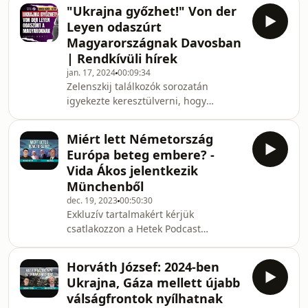
Oroszországgal szembeni
"Ukrajna győzhet!" Von der
győzelemre, ehhez viszont a Nyugat
Leyen odaszúrt
és a Kelet támogatása is kell. Közben
Magyarországnak Davosban
Novák Katalin az Európai Bizottság
| Rendkívüli hírek
elnökével tárgyalt, aki viszont
jan. 17, 2024
00:09:34
odaszúrt Magyarországnak. Ez történt
Zelenszkij találkozók sorozatán
hétfőn Davosban a Világgazdasági
igyekezte keresztülverni, hogy
Fórumon. #zelenszkij #ukrajna
Ukrajnának minden esélye megvan az
#vonderleyen #magyarország Képforr
Oroszországgal szembeni
Miért lett Németország
győzelemre, ehhez viszont a Nyugat
Európa beteg embere? -
és a Kelet támogatása is kell. Közben
Vida Ákos jelentkezik
Novák Katalin az Európai Bizottság
Münchenből
elnökével tárgyalt, aki viszont
dec. 19, 2023
00:50:30
odaszúrt Magyarországnak. Ez történt
Exkluzív tartalmakért kérjük
hétfőn Davosban a Világgazdasági
csatlakozzon a Hetek Podcast
Fórumon. #zelenszkij #ukrajna
Támogatói Körhöz
#vonderleyen #magyarország Képforr
https://www.youtube.com/channel/UC2NVRVAxBpZN
Horváth József: 2024-ben
Képforrás: Shutterstock/Puzzlepix
Ukrajna, Gáza mellett újabb
Kövess bennünket: Facebookon:
válságfrontok nyílhatnak
https://www.facebook.com/hetek