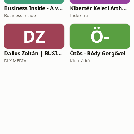
Business Inside - A vállalkozók pszichológiája
Kibertér Keleti Arthurral
Business Inside
Index.hu
DZ
Ö-
Dallos Zoltán | BUSINESS
Ötös - Bódy Gergővel
DLX MEDIA
Klubrádió