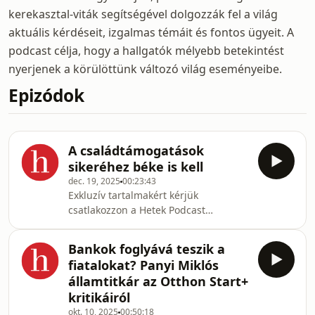
kerekasztal-viták segítségével dolgozzák fel a világ
aktuális kérdéseit, izgalmas témáit és fontos ügyeit. A
podcast célja, hogy a hallgatók mélyebb betekintést
nyerjenek a körülöttünk változó világ eseményeibe.
Epizódok
A családtámogatások
sikeréhez béke is kell
dec. 19, 2025
00:23:43
Exkluzív tartalmakért kérjük
csatlakozzon a Hetek Podcast
Támogatói
Körhözhttps://www.youtube.com/channel/UC2NVRVA
Bankok foglyává teszik a
fel a Hetek megújult hírlevelére!
fiatalokat? Panyi Miklós
Hetente egy csokorban ajánljuk
államtitkár az Otthon Start+
különleges tartalmainkat, a
kritikáiról
legizgalmasabb interjúinkat,
okt. 10, 2025
00:50:18
videóinkat, világnézeti és kiemelt