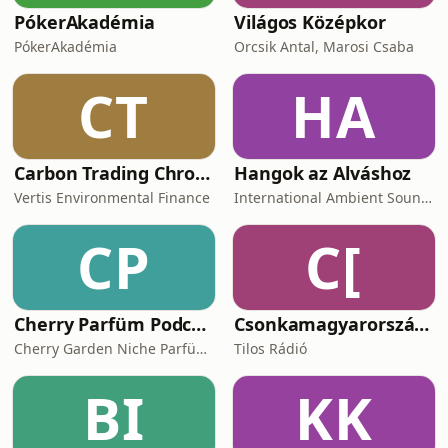
PókerAkadémia
Világos Középkor
PókerAkadémia
Orcsik Antal, Marosi Csaba
CT
HA
Carbon Trading Chronicles
Hangok az Alváshoz
Vertis Environmental Finance
International Ambient Sounds
CP
C[
Cherry Parfüm Podcast
Csonkamagyarország [Tilos Rádió podcast]
Cherry Garden Niche Parfüméria
Tilos Rádió
BI
KK