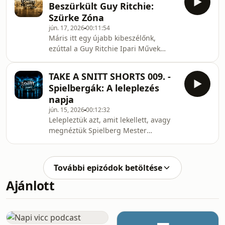
Beszürkült Guy Ritchie:
halálhörgései, de közel sem olyan
Szürke Zóna
fájdalmasak, mint ahogy azt
jún. 17, 2026
00:11:54
elvárnánk.Akik a szót fossák: Oblath
Máris itt egy újabb kibeszélőnk,
Ádám és Pavlics Tamás
ezúttal a Guy Ritchie Ipari Művek
(GRIM) újabb termékéből, ami
gyorsabban halad át rajtad, mint
TAKE A SNITT SHORTS 009. -
internetes beszélgetésben a
Spielbergák: A leleplezés
&quot;Henry Cavillt James
napja
Bondnak!&quot; kampány. A Szürke
jún. 15, 2026
00:12:32
Zónát semmiképp sem Ritchie
Lelepleztük azt, amit lekellett, avagy
legjobbjai között fogjuk
megnéztük Spielberg Mester
emlegetni.Akik a szót most is fossák:
legújabb ufós filmjét, A leleplezés
Oblath Ádám és Pavlics Tamás
napját. Na de az igazság odaát van?!
Vagy nálunk?! Esetleg
További epizódok betöltése
Spielbergnél?!Az ufók, akik a szót
Ajánlott
most is fossák: Oblath Ádám és
Pavlics Tamás