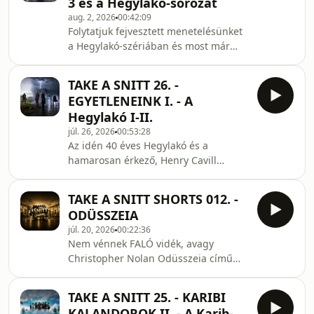
3 és a Hegylakó-sorozat
fossák... és a hálót szövik: Oblath
aug. 2, 2026
00:42:09
Ádám és Pavlics Tamás
Folytatjuk fejvesztett menetelésünket
a Hegylakó-szériában és most már
nem is egy MacLoad van, hanem
kettő. De legalább elmondható, hogy
TAKE A SNITT 26. -
a franchise itt még javuló tendenciát
EGYETLENEINK I. - A
mutatott.Akik a szót most is fossák és
Hegylakó I-II.
a fejeket nyesik: Oblath Ádám és
júl. 26, 2026
00:53:28
Pavlics Tamás
Az idén 40 éves Hegylakó és a
hamarosan érkező, Henry Cavill
főszereplésével készülő remake
kapcsán elkezdjük kivesézni (és
TAKE A SNITT SHORTS 012. -
lefejezni) a szériát... amely igazi
ODÜSSZEIA
hullámvasút és ha van valami, amiért
júl. 20, 2026
00:22:36
létezik ez a podctast-sorozat, akkor
Nem vénnek FALÓ vidék, avagy
ezek az adások ékes példái.Akik a szót
Christopher Nolan Odüsszeia című
fossák... és a fejeket veszik: Oblath
opuszát, Homérosz eposzát taglaltuk
Ádám és Pavlics Tamás
ki alaposan az eddigi leghosszabb
TAKE A SNITT 25. - KARIBI
SHORTS adásunkban. A
KALANDOROK II. - A Karib-