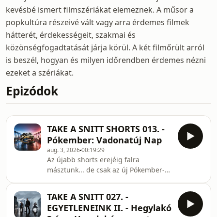
kevésbé ismert filmszériákat elemeznek. A műsor a
popkultúra részeivé vált vagy arra érdemes filmek
hátterét, érdekességeit, szakmai és
közönségfogadtatását járja körül. A két filmőrült arról
is beszél, hogyan és milyen időrendben érdemes nézni
ezeket a szériákat.
Epizódok
TAKE A SNITT SHORTS 013. -
Pókember: Vadonatúj Nap
aug. 3, 2026
00:19:29
Az újabb shorts erejéig falra
másztunk... de csak az új Pókember-
film kedvéért, amelyben Vadonatúj
napra virradtunk. Hogy ez mennyire
TAKE A SNITT 027. -
tett jót a franchise-nak, abban nem
EGYETLENEINK II. - Hegylakó
mindenhol értettünk egyet.Akik a szót