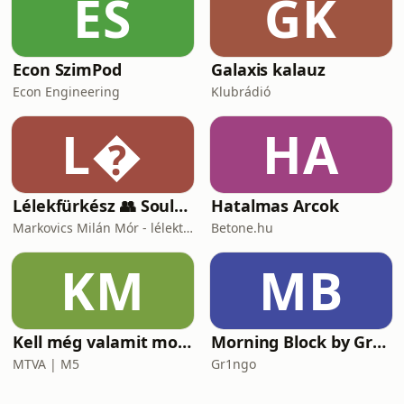
ES
GK
Econ SzimPod
Galaxis kalauz
Econ Engineering
Klubrádió
L
HA
Lélekfürkész 👥 SoulScout
Hatalmas Arcok
Markovics Milán Mór - lélektan, tudomány, vallás, harc
Betone.hu
KM
MB
Kell még valamit mondanom, Ildikó?
Morning Block by Gr1ngo
MTVA | M5
Gr1ngo