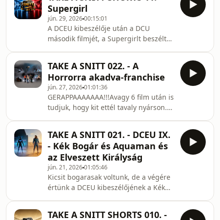
eddigi egyik legtartalmasabb
Supergirl
beszélgetésünket folytattuk, de
jún. 29, 2026
00:15:01
kijelenthető, hogy abszolút
A DCEU kibeszélője után a DCU
megérte.Akik a szót ezúttal is fossák -
második filmjét, a Supergirlt beszéltük
vagy ahogy Richmond Valentine
ki. Ami nem ér a nagy (unoka)testvér,
mondaná &quot;fosszák&quot;:
a tavalyi Superman nyomába, nem is
Oblath Ádám és Pavlics Tamás
TAKE A SNITT 022. - A
egészen ezt vártuk, de semmiképp
Horrorra akadva-franchise
sem egy rossz filmről beszélgettünk
jún. 27, 2026
01:01:36
és fényévekkel jobb, mint a 80-as
GERAPPAAAAAAA!!!Avagy 6 film után is
évekbeli katasztrófa.Akik a szót most
tudjuk, hogy kit ettél tavaly nyárson.
is fossák: Oblath Ádám és Pavlics
Ha már Kurtáék és a többiek
Tamás
visszatértek, akkor ennek apropójából
TAKE A SNITT 021. - DCEU IX.
kibeszéltük mind a 6 filmet
- Kék Bogár és Aquaman és
egyszerre... meg elszívtunk egy
az Elveszett Királyság
spanglit is.Akik a szót fossák: Oblath
jún. 21, 2026
01:05:46
Ádám és Pavlics Tamás
Kicsit bogarasak voltunk, de a végére
értünk a DCEU kibeszélőjének a Kék
Bogárral valamint az Atlantisz és az
Elveszett Birodalommal. Ezek már
TAKE A SNITT SHORTS 010. -
egyértelműen egy döglődő franchise