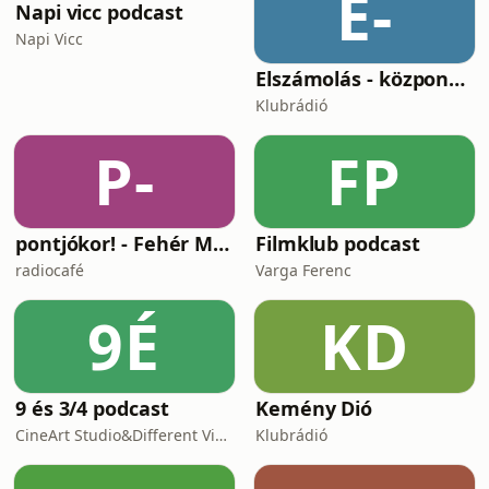
E-
Napi vicc podcast
Napi Vicc
Elszámolás - központosítás, lojalitás és a függetlenség ára
Klubrádió
P-
FP
pontjókor! - Fehér Mariannal
Filmklub podcast
radiocafé
Varga Ferenc
9É
KD
9 és 3/4 podcast
Kemény Dió
CineArt Studio&Different View Production
Klubrádió