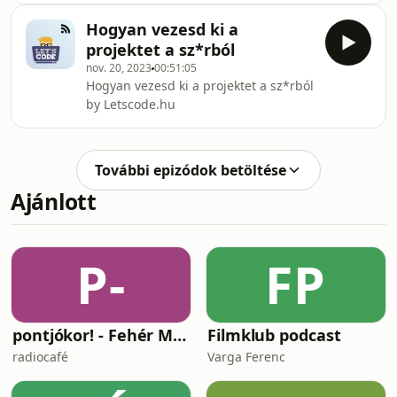
Hogyan vezesd ki a
projektet a sz*rból
nov. 20, 2023
00:51:05
Hogyan vezesd ki a projektet a sz*rból
by Letscode.hu
További epizódok betöltése
Ajánlott
P-
FP
pontjókor! - Fehér Mariannal
Filmklub podcast
radiocafé
Varga Ferenc