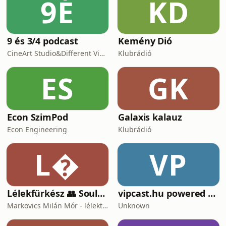
9É
KD
9 és 3/4 podcast
Kemény Dió
CineArt Studio&Different View Production
Klubrádió
ES
GK
Econ SzimPod
Galaxis kalauz
Econ Engineering
Klubrádió
L
VP
Lélekfürkész 👥 SoulScout
vipcast.hu powered by Media1
Markovics Milán Mór - lélektan, tudomány, vallás, harc
Unknown