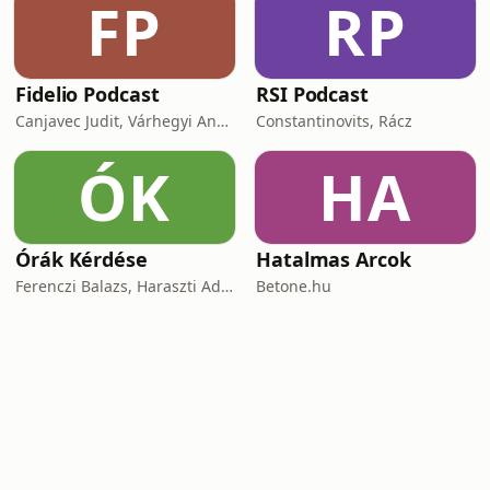
FP
RP
Fidelio Podcast
RSI Podcast
Canjavec Judit, Várhegyi András, Gyürke Kata, Tompa Diána, Vass Antónia
Constantinovits, Rácz
ÓK
HA
Órák Kérdése
Hatalmas Arcok
Ferenczi Balazs, Haraszti Adam
Betone.hu