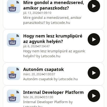
menedzser között, miért bukik meg az
Mire gondol a menedzsered,
önszerveződő csapat mítosza nagy
amikor panaszkodsz?
szervezetekben, és miért ke
júl. 13, 2026
01:09:10
Mire gondol a menedzsered, amikor
panaszkodsz? by Letscode.hu
Hogy nem lesz krumplipüré
az agyunk helyén?
júl. 6, 2026
01:04:47
Hogy nem lesz krumplipüré az agyunk
helyén? by Letscode.hu
Autonóm csapatok
márc. 20, 2024
01:00:07
Autonóm csapatok by Letscode.hu
Internal Developer Platform
febr. 26, 2024
00:51:00
Internal Developer Platform by
Letscode.hu