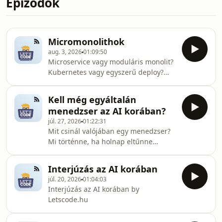
Epizódok
Micromonolithok
aug. 3, 2026
01:09:50
Microservice vagy moduláris monolit?
Kubernetes vagy egyszerű deploy?
Egyáltalán honnan tudod, hogy
tényleg szükséged van rájuk? Ebben
Kell még egyáltalán
az adásban arról beszélgetünk, hogy
menedzser az AI korában?
miért születnek meg a
júl. 27, 2026
01:22:31
"mikromonolitok", hogyan lesz egy jó
Mit csinál valójában egy menedzser?
ötletből felesleges komplexitás, és
Mi történne, ha holnap eltűnne
milyen jelekből lehet felismerni, hogy
minden vezető a cégekből? És hogyan
az architektúra már inkább akadályoz,
változtatja meg a mesterséges
mint segít. Ha érdekel a
Interjúzás az AI korában
intelligencia a tech vezetőség
szoftverarchitektúra, a rendsz
júl. 20, 2026
01:04:03
szerepét? Ebben az epizódban
Interjúzás az AI korában by
körüljárjuk a menedzsment jelenét és
Letscode.hu
jövőjét. Beszélgetünk arról, hogy mi a
különbség a vezető (leader) és a