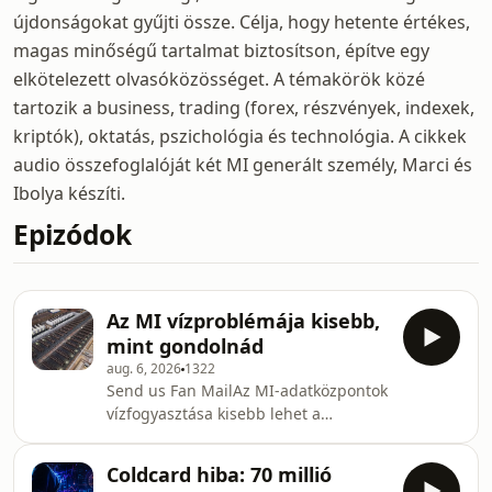
újdonságokat gyűjti össze. Célja, hogy hetente értékes,
magas minőségű tartalmat biztosítson, építve egy
elkötelezett olvasóközösséget. A témakörök közé
tartozik a business, trading (forex, részvények, indexek,
kriptók), oktatás, pszichológia és technológia. A cikkek
audio összefoglalóját két MI generált személy, Marci és
Ibolya készíti.
Epizódok
Az MI vízproblémája kisebb,
mint gondolnád
aug. 6, 2026
1322
Send us Fan MailAz MI-adatközpontok
vízfogyasztása kisebb lehet a
közismert becsléseknél, helyi
csúcsterhelésük azonban komoly
Coldcard hiba: 70 millió
kockázatot jelenthet. A globális