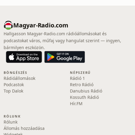
Magyar-Radio.com
Hallgasson Magyar-Radio.com rádióállomásokat és
podcastokat város, műfaj vagy hangulat szerint — ingyen,
bármilyen eszközön.
BÖNGÉSZÉS
NÉPSZERŰ
Rádióállomások
Rádió 1
Podcastok
Retro Rádió
Top Dalok
Danubius Rádió
Kossuth Rádió
Hír.FM
RÓLUNK
Rólunk
Állomás hozzáadása
Widgetek