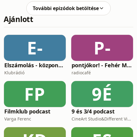
világgazdaságot a 200 dolláros
További epizódok betöltése
ársokktól.A cikk bővebben itt
Ajánlott
olvasható.Ha tetszett ez az
összefoglaló, iratkozz fel hírlevelünkre
az investrium.one oldalán!További
tananyagokért és útmutatókért pedig
E-
P-
látogass el a varkuti.eu oldalra – ott
kezdő szinttől a haladóig
Elszámolás - központosítás, lojalitás és a függetlenség ára
pontjókor! - Fehér Mariannal
Klubrádió
radiocafé
FP
9É
Filmklub podcast
9 és 3/4 podcast
Varga Ferenc
CineArt Studio&Different View Production