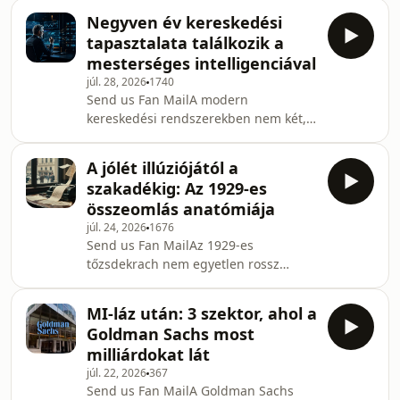
ugyanannak a rendszernek a tünetei
a haladóig mindent m
Negyven év kereskedési
voltak. A 2008-as pénzügyi válság öt
tapasztalata találkozik a
tanulsága megmutatja, hogyan tették
mesterséges intelligenciával
magánvagyonná a nyereséget,
júl. 28, 2026
1740
miközben a veszteségeket a
Send us Fan MailA modern
társadalomra hárították.A cikk
kereskedési rendszerekben nem két,
bővebben itt olvasható.Ha tetszett ez
hanem három szereplőt kell
az összefoglaló, iratkozz fel
megkülönböztetni. Az ember alkotja
hírlevelünkre az investrium.one old
A jólét illúziójától a
meg a stratégiát, az Expert Advisor
szakadékig: Az 1929-es
végrehajtja a szabályokat, az MI-alapú
összeomlás anatómiája
réteg pedig értékeli a szélesebb piaci
júl. 24, 2026
1676
kontextust.A cikk bővebben itt
Send us Fan MailAz 1929-es
olvasható.Ha tetszett ez az
tőzsdekrach nem egyetlen rossz
összefoglaló, iratkozz fel hírlevelünkre
kereskedési nap következménye volt.
az investrium.one oldalán!További
A hitelből finanszírozott spekuláció, a
tananyagokért és útmutatókért
MI-láz után: 3 szektor, ahol a
piaci manipuláció, a bankcsődök és a
Goldman Sachs most
hibás politikai döntések együtt
milliárdokat lát
vezettek a nagy gazdasági
júl. 22, 2026
367
világválsághoz. A történet ma is
Send us Fan MailA Goldman Sachs
fontos figyelmeztetést jelent a