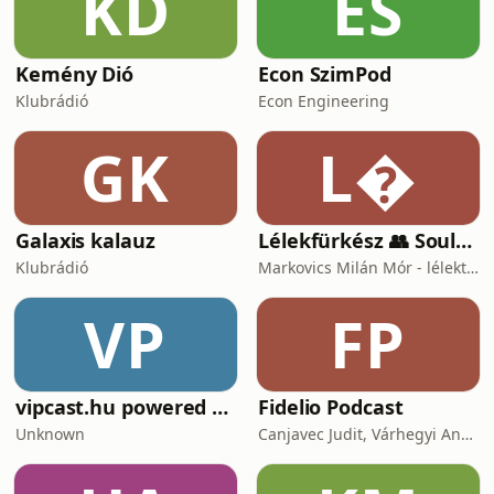
KD
ES
Kemény Dió
Econ SzimPod
Klubrádió
Econ Engineering
GK
L
Galaxis kalauz
Lélekfürkész 👥 SoulScout
Klubrádió
Markovics Milán Mór - lélektan, tudomány, vallás, harc
VP
FP
vipcast.hu powered by Media1
Fidelio Podcast
Unknown
Canjavec Judit, Várhegyi András, Gyürke Kata, Tompa Diána, Vass Antónia