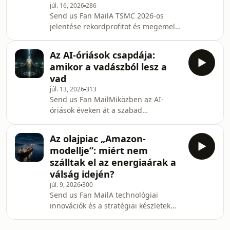
júl. 16, 2026
286
összefoglaló, iratkozz fel hírlevelünkre
Send us Fan MailA TSMC 2026-os
az investrium.one oldalán!További
jelentése rekordprofitot és megemelt
tananyagokért és útmutatókért pedig
bevételi várakozásokat hozott, ám a
látogass el a varkuti.eu oldalra – ott
tőkekiadások növekedése és a
kezdő szintt
Az AI-óriások csapdája:
marzsok szűkülése miatt a piac
amikor a vadászból lesz a
vegyesen fogadta a híreket.A cikk
vad
bővebben itt olvasható.Ha tetszett ez
júl. 13, 2026
313
az összefoglaló, iratkozz fel
Send us Fan MailMiközben az AI-
hírlevelünkre az investrium.one
óriások éveken át a szabad
oldalán!További tananyagokért és
adatfelhasználás mellett érveltek,
útmutatókért pedig látogass el a
most pánikszerűen próbálják védeni
varkuti.eu oldalra – ott kezdő szint
Az olajpiac „Amazon-
modelljeik kimeneteit a „lepárlási
modellje”: miért nem
támadásoktól”.A cikk bővebben itt
szálltak el az energiaárak a
olvasható.Ha tetszett ez az
válság idején?
összefoglaló, iratkozz fel hírlevelünkre
júl. 9, 2026
300
az investrium.one oldalán!További
Send us Fan MailA technológiai
tananyagokért és útmutatókért pedig
innovációk és a stratégiai készletek
látogass el a varkuti.eu oldalra – ott
rugalmas kezelése megalkotta az „olaj
kezdő szinttől a haladóig
Amazonját”, amely megvédte a