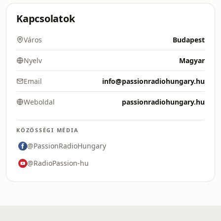
Kapcsolatok
Város
Budapest
Nyelv
Magyar
Email
info@passionradiohungary.hu
Weboldal
passionradiohungary.hu
KÖZÖSSÉGI MÉDIA
@PassionRadioHungary
@RadioPassion-hu