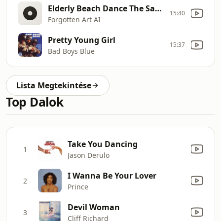
Elderly Beach Dance The Sand Don't Ask My Age
15:40
Forgotten Art AI
Pretty Young Girl
15:37
Bad Boys Blue
Lista Megtekintése
Top Dalok
Take You Dancing
1
Jason Derulo
I Wanna Be Your Lover
2
Prince
Devil Woman
3
Cliff Richard