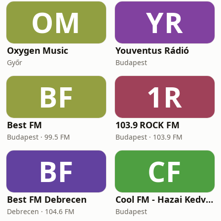
OM
YR
Oxygen Music
Youventus Rádió
Győr
Budapest
BF
1R
Best FM
103.9 ROCK FM
Budapest · 99.5 FM
Budapest · 103.9 FM
BF
CF
Best FM Debrecen
Cool FM - Hazai Kedvencek
Debrecen · 104.6 FM
Budapest