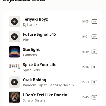
Teriyaki Boyz
16:03
Dj Kantik
Future Signal 545
16:01
PRH
Starlight
15:59
Cannons
Spice Up Your Life
15:56
Spice Girls
Csak Boldog
15:53
Random Trip ft. Bagossy Norbi x Margaret Island x Mező Misi x Pásztor Anna x Szebényi Dani
I Don't Feel Like Dancin'
15:45
Scissor Sisters