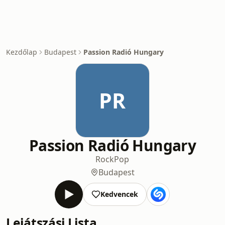
Kezdőlap
Budapest
Passion Radió Hungary
PR
Passion Radió Hungary
Rock
Pop
Budapest
Kedvencek
Lejátszási Lista