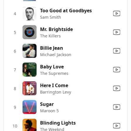
Too Good at Goodbyes
4
Sam Smith
Mr. Brightside
5
The Killers
Billie Jean
6
Michael Jackson
Baby Love
7
The Supremes
Here I Come
8
Barrington Levy
Sugar
9
Maroon 5
Blinding Lights
10
The Weeknd