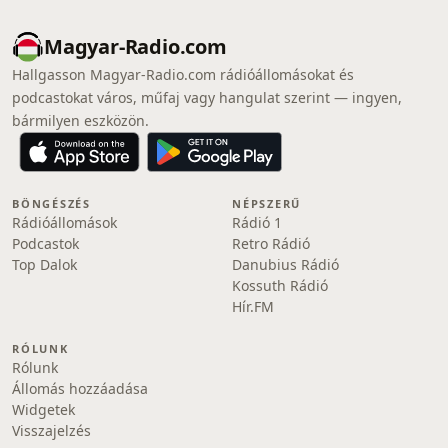
Magyar-Radio.com
Hallgasson Magyar-Radio.com rádióállomásokat és
podcastokat város, műfaj vagy hangulat szerint — ingyen,
bármilyen eszközön.
BÖNGÉSZÉS
NÉPSZERŰ
Rádióállomások
Rádió 1
Podcastok
Retro Rádió
Top Dalok
Danubius Rádió
Kossuth Rádió
Hír.FM
RÓLUNK
Rólunk
Állomás hozzáadása
Widgetek
Visszajelzés