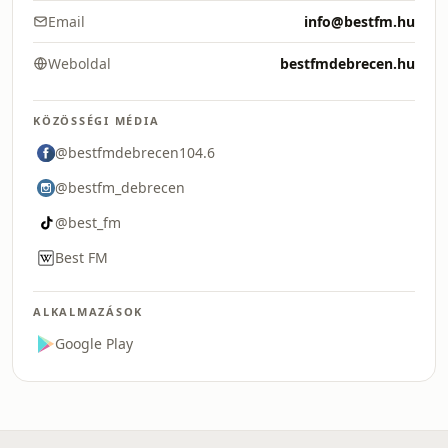
Email
info@bestfm.hu
Weboldal
bestfmdebrecen.hu
KÖZÖSSÉGI MÉDIA
@bestfmdebrecen104.6
@bestfm_debrecen
@best_fm
Best FM
ALKALMAZÁSOK
Google Play