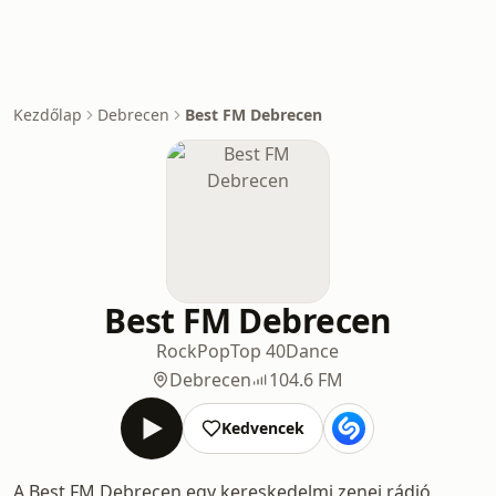
Kezdőlap
Debrecen
Best FM Debrecen
Best FM Debrecen
Rock
Pop
Top 40
Dance
Debrecen
104.6 FM
Kedvencek
A Best FM Debrecen egy kereskedelmi zenei rádió,