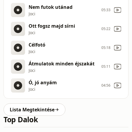
Nem futok utánad
05:33
Joci
Ott fogsz majd sírni
05:22
Joci
Célfotó
05:18
Joci
Átmulatok minden éjszakát
05:11
Joci
Ó, jó anyám
04:56
Joci
Lista Megtekintése
Top Dalok