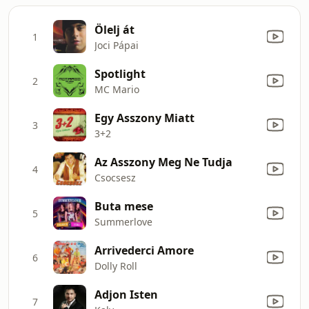
Ölelj át
1
Joci Pápai
Spotlight
2
MC Mario
Egy Asszony Miatt
3
3+2
Az Asszony Meg Ne Tudja
4
Csocsesz
Buta mese
5
Summerlove
Arrivederci Amore
6
Dolly Roll
Adjon Isten
7