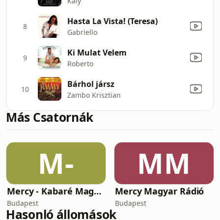
Kaly
Hasta La Vista! (Teresa)
8
Gabriello
Ki Mulat Velem
9
Roberto
Bárhol jársz
10
Zambo Krisztian
Más Csatornák
M-
MM
Mercy - Kabaré Magyar Rádió
Mercy Magyar Rádió
Budapest
Budapest
Hasonló állomások