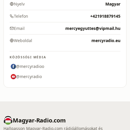
Nyelv
Magyar
Telefon
+421918879145
Email
mercyegyuttes@vipmail.hu
Weboldal
mercyradio.eu
KÖZÖSSÉGI MÉDIA
@mercyradioo
@mercyradio
Magyar-Radio.com
Hallgasson Magyar-Radio.com rádióállomásokat és