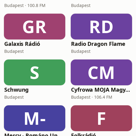
Budapest · 100.8 FM
Budapest
GR
RD
Galaxis Rádió
Radio Dragon Flame
Budapest
Budapest
S
CM
Schwung
Cyfrowa MOJA Magyarország
Budapest
Budapest · 106.4 FM
M-
F
Mercy - Románo Ungriko Rádiovo (autentikus)
Folkrádió