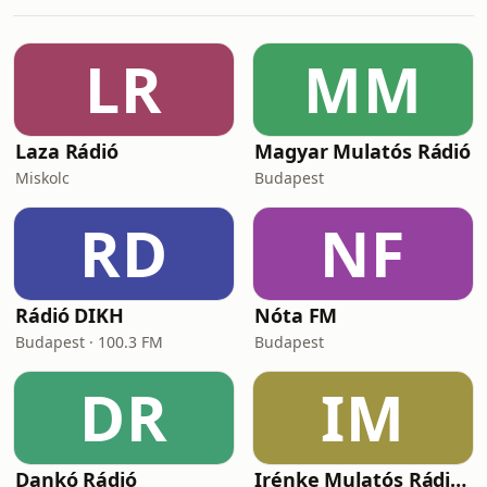
LR
MM
Laza Rádió
Magyar Mulatós Rádió
Miskolc
Budapest
RD
NF
Rádió DIKH
Nóta FM
Budapest · 100.3 FM
Budapest
DR
IM
Dankó Rádió
Irénke Mulatós Rádiója