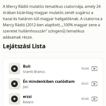
A Mercy Rádió mulatós tematikus csatornája, amely 24
órában kizárólag magyar mulatós zenét sugároz a
hazai és határon túli magyar hallgatóknak. A csatorna a
Mercy Rádió (2012-ben alapított, „100% magyar zene a
szeretet hullámhosszán” szlogenű) tematikus
adásainak része.
Lejátszási Lista
Buli
05:44
Sramli Brancs
Én mindenkiben csalódtam
05:41
Joci
erzsi
05:40
kovacs