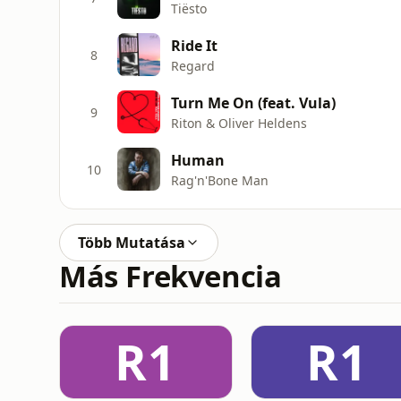
Tiësto
Ride It
8
Regard
Turn Me On (feat. Vula)
9
Riton & Oliver Heldens
Human
10
Rag'n'Bone Man
Több Mutatása
Más Frekvencia
R1
R1