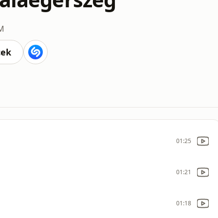
FM
cek
01:25
01:21
01:18