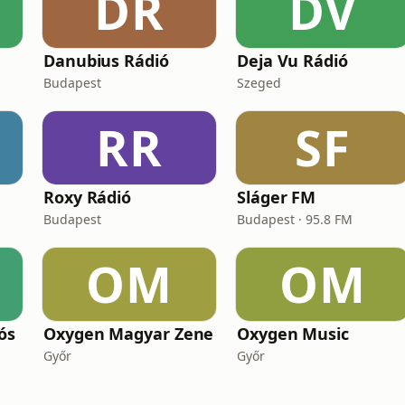
DR
DV
Danubius Rádió
Deja Vu Rádió
Budapest
Szeged
RR
SF
Roxy Rádió
Sláger FM
Budapest
Budapest · 95.8 FM
OM
OM
ós
Oxygen Magyar Zene
Oxygen Music
Győr
Győr