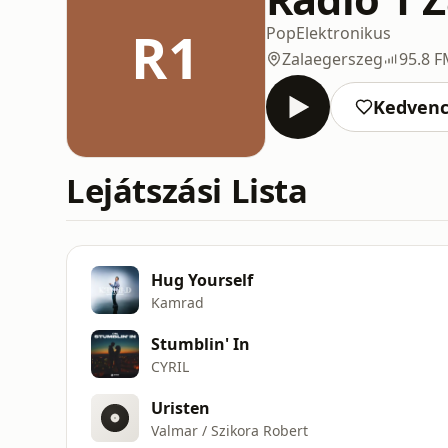
R1
Pop
Elektronikus
Zalaegerszeg
95.8 
Kedven
Lejátszási Lista
Hug Yourself
Kamrad
Stumblin' In
CYRIL
Uristen
Valmar / Szikora Robert