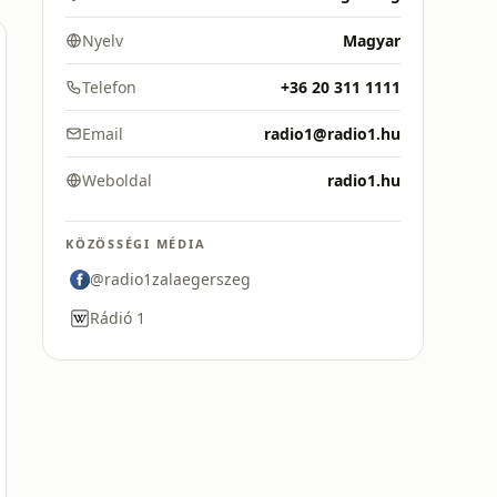
Nyelv
Magyar
Telefon
+36 20 311 1111
Email
radio1@radio1.hu
Weboldal
radio1.hu
KÖZÖSSÉGI MÉDIA
@radio1zalaegerszeg
Rádió 1