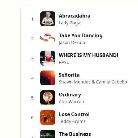
Abracadabra
1
Lady Gaga
Take You Dancing
2
Jason Derulo
WHERE IS MY HUSBAND!
3
RAYE
Señorita
4
Shawn Mendes & Camila Cabello
Ordinary
5
Alex Warren
Lose Control
6
Teddy Swims
The Business
7