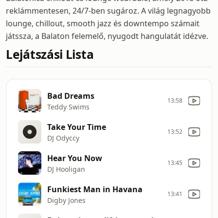
reklámmentesen, 24/7-ben sugároz. A világ legnagyobb
lounge, chillout, smooth jazz és downtempo számait
játssza, a Balaton felemelő, nyugodt hangulatát idézve.
Lejátszási Lista
Bad Dreams
13:58
Teddy Swims
Take Your Time
13:52
DJ Odyccy
Hear You Now
13:45
DJ Hooligan
Funkiest Man in Havana
13:41
Digby Jones