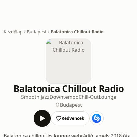
Kezdőlap
Budapest
Balatonica Chillout Radio
Balatonica Chillout Radio
Smooth jazz
Downtempo
Chill-Out
Lounge
Budapest
Kedvencek
Balatonica chillout és lounge webrádió, amely 2018 óta