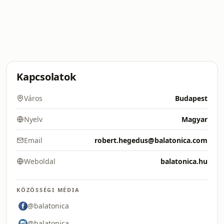
Kapcsolatok
Város
Budapest
Nyelv
Magyar
Email
robert.hegedus@balatonica.com
Weboldal
balatonica.hu
KÖZÖSSÉGI MÉDIA
@balatonica
@balatonica