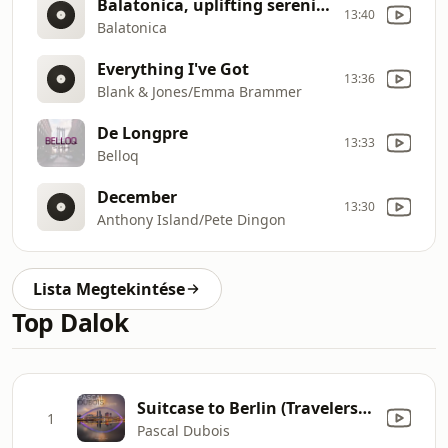
Balatonica, uplifting serenity...
13:40
Balatonica
Everything I've Got
13:36
Blank & Jones/Emma Brammer
De Longpre
13:33
Belloq
December
13:30
Anthony Island/Pete Dingon
Lista Megtekintése
Top Dalok
Suitcase to Berlin (Travelers Cut)
1
Pascal Dubois