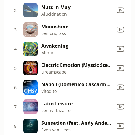
Nuts in May
2
Alucidnation
Moonshine
3
Lemongrass
Awakening
4
Merlin
Electric Emotion (Mystic Steps Mix)
5
Dreamscape
Napoli (Domenico Cascarino & Luca Lombardi Remix)
6
Vitodito
Latin Leisure
7
Lenny Ibizarre
Sunsation (feat. Andy Anderson)
8
Sven van Hees