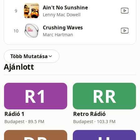
Ain't No Sunshine
9
Lenny Mac Dowell
Crushing Waves
10
Marc Hartman
Több Mutatása
Ajánlott
R1
RR
Rádió 1
Retro Rádió
Budapest · 89.5 FM
Budapest · 103.3 FM