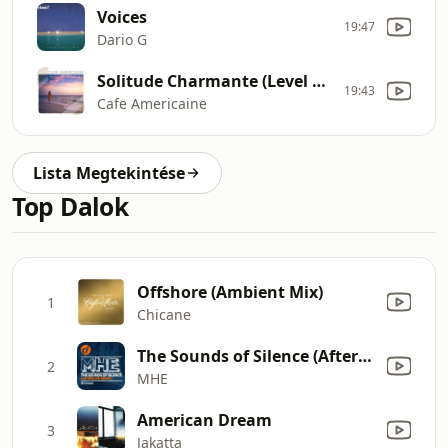
Voices
19:47
Dario G
Solitude Charmante (Level One)
19:43
Cafe Americaine
Lista Megtekintése
Top Dalok
Offshore (Ambient Mix)
1
Chicane
The Sounds of Silence (Afterlife Remix)
2
MHE
American Dream
3
Jakatta