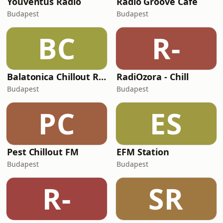
Youventus Rádió
Rádió Groove Cafe
Budapest
Budapest
BC
R-
Balatonica Chillout Radio
RadiOzora - Chill
Budapest
Budapest
PC
ES
Pest Chillout FM
EFM Station
Budapest
Budapest
R-
SR