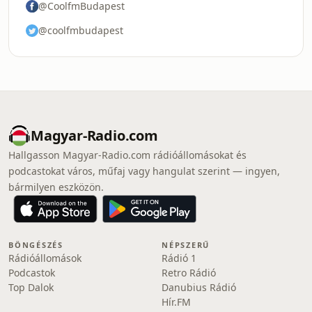
@CoolfmBudapest
@coolfmbudapest
Magyar-Radio.com
Hallgasson Magyar-Radio.com rádióállomásokat és
podcastokat város, műfaj vagy hangulat szerint — ingyen,
bármilyen eszközön.
BÖNGÉSZÉS
NÉPSZERŰ
Rádióállomások
Rádió 1
Podcastok
Retro Rádió
Top Dalok
Danubius Rádió
Hír.FM