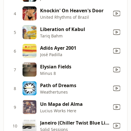
Knockin' On Heaven's Door
4
United Rhythms of Brazil
Liberation of Kabul
5
Tariq Bahm
Adiós Ayer 2001
6
José Padilla
Elysian Fields
7
Minus 8
Path of Dreams
8
Weathertunes
Un Mapa del Alma
9
Lucius Works Here
Janeiro (Chiller Twist Blue Line Remix)
10
Solid Sessions