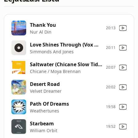
Thank You
20:13
Nur Al Din
Love Shines Through (Vox Mix)
20:11
Simmonds And Jones
Saltwater (Chicane Slow Tide Remix)
20:07
Chicane / Moya Brennan
Desert Road
20:02
Velvet Dreamer
Path Of Dreams
19:58
Weathertunes
Starbeam
19:52
William Orbit