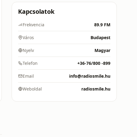
Kapcsolatok
Frekvencia
89.9 FM
Város
Budapest
Nyelv
Magyar
Telefon
+36-76/800 -899
Email
info@radiosmile.hu
Weboldal
radiosmile.hu