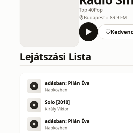
Top 40
Pop
Budapest
89.9 FM
Kedven
Lejátszási Lista
adásban: Pilán Éva
Napközben
Solo [2010]
Király Viktor
adásban: Pilán Éva
Napközben