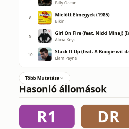
Billy Ocean
Mielőtt Elmegyek (1985)
8
Bikini
Girl On Fire (feat. Nicki Minaj) [
9
Alicia Keys
Stack It Up (feat. A Boogie wit d
10
Liam Payne
Több Mutatása
Hasonló állomások
R1
DR