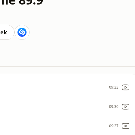
cek
09:33
09:30
09:27