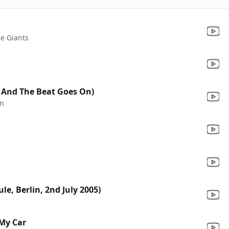
e Giants
x And The Beat Goes On)
on
ule, Berlin, 2nd July 2005)
My Car