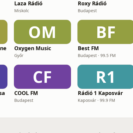
Laza Rádió
Roxy Rádió
Miskolc
Budapest
OM
BF
ene
Oxygen Music
Best FM
Győr
Budapest · 99.5 FM
CF
R1
sa
COOL FM
Rádió 1 Kaposvár
Budapest
Kaposvár · 99.9 FM