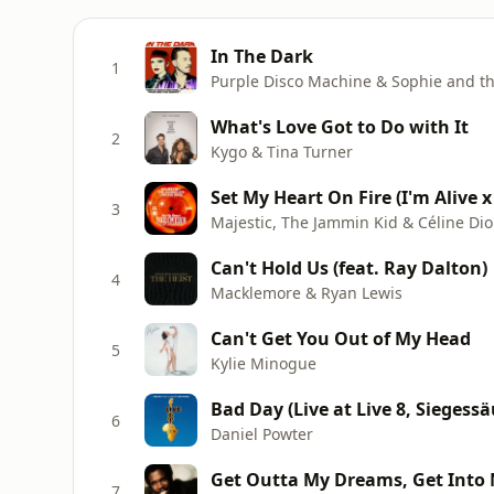
In The Dark
1
Purple Disco Machine & Sophie and th
What's Love Got to Do with It
2
Kygo & Tina Turner
Set My Heart On Fire (I'm Alive 
3
Majestic, The Jammin Kid & Céline Di
Can't Hold Us (feat. Ray Dalton)
4
Macklemore & Ryan Lewis
Can't Get You Out of My Head
5
Kylie Minogue
Bad Day (Live at Live 8, Siegessä
6
Daniel Powter
Get Outta My Dreams, Get Into 
7