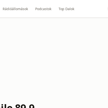
Rádióállomások
Podcastok
Top Dalok
ile 89.9