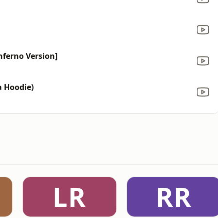
Inferno Version]
a Hoodie)
LR
RR