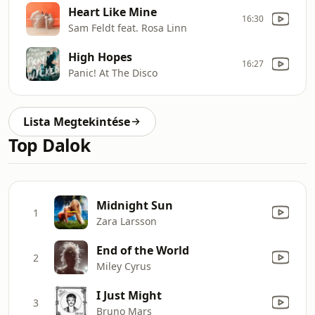
Heart Like Mine
16:30
Sam Feldt feat. Rosa Linn
High Hopes
16:27
Panic! At The Disco
Lista Megtekintése
Top Dalok
Midnight Sun
1
Zara Larsson
End of the World
2
Miley Cyrus
I Just Might
3
Bruno Mars