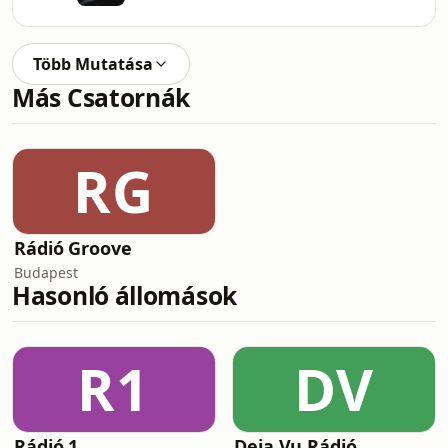
Több Mutatása
Más Csatornák
RG
Rádió Groove
Budapest
Hasonló állomások
R1
DV
Rádió 1
Deja Vu Rádió