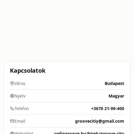
Kapcsolatok
Város
Budapest
Nyelv
Magyar
Telefon
+3670 21-99-400
Email
groovecitiy@gmail.com
Weboldal
radiogroove.hu/hirek/groove-city