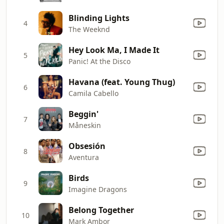
Blinding Lights
4
The Weeknd
Hey Look Ma, I Made It
5
Panic! At the Disco
Havana (feat. Young Thug)
6
Camila Cabello
Beggin'
7
Måneskin
Obsesión
8
Aventura
Birds
9
Imagine Dragons
Belong Together
10
Mark Ambor