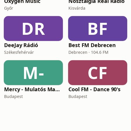
Oxygen Music
Nosztalgia Real Rádió
Győr
Kisvárda
DR
BF
DeeJay Rádió
Best FM Debrecen
Székesfehérvár
Debrecen · 104.6 FM
M-
CF
Mercy - Mulatós Magyar Rádió
Cool FM - Dance 90's
Budapest
Budapest