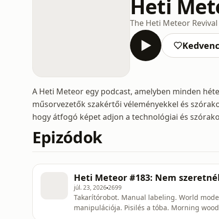
Heti Met
The Heti Meteor Reviva
Kedven
A Heti Meteor egy podcast, amelyben minden héten 
műsorvezetők szakértői véleményekkel és szórakozt
hogy átfogó képet adjon a technológiai és szórakoz
Epizódok
Heti Meteor #183: Nem szeretnék
júl. 23, 2026
2699
Takarítórobot. Manual labeling. World model
manipulációja. Pisilés a tóba. Morning woo