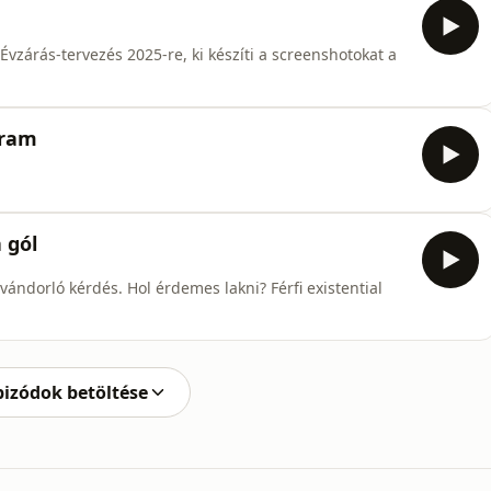
Évzárás-tervezés 2025-re, ki készíti a screenshotokat a
gram
 gól
vándorló kérdés. Hol érdemes lakni? Férfi existential
pizódok betöltése