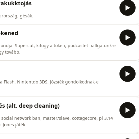
kakukktojás
rország, gésák.
tokened
ondja! Supercut, kifogy a token, podcastet hallgatunk-e
gy tovább.
ia Flash, Nintentdo 3DS, Józsiék gondolkodnak-e
s (alt. deep cleaning)
social network ban, master/slave, cottagecore, pi 3.14
a Jones játék.