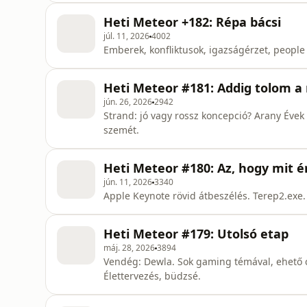
Heti Meteor +182: Répa bácsi
júl. 11, 2026
4002
Emberek, konfliktusok, igazságérzet, people 
Heti Meteor #181: Addig tolom a 
jún. 26, 2026
2942
Strand: jó vagy rossz koncepció? Arany Évek
szemét.
Heti Meteor #180: Az, hogy mit ér
jún. 11, 2026
3340
Apple Keynote rövid átbeszélés. Terep2.exe.
Heti Meteor #179: Utolsó etap
máj. 28, 2026
3894
Vendég: Dewla. Sok gaming témával, ehető csa
Élettervezés, büdzsé.