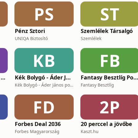
PS
ST
Pénz Sztori
Szemlélek Társalgó
UNIQA Biztosító
Szemlélek
KB
FB
KovacsekPodcast - Értékes beszélgetések
Kék Bolygó - Áder János podcastja
Fantasy Besztlíg Podcas
Kék Bolygó - Áder János podcastja
Fantasy Besztlíg
FD
2P
Forbes Deal 2036
20 perccel a jövőbe
Forbes Magyarország
Kaszt.hu