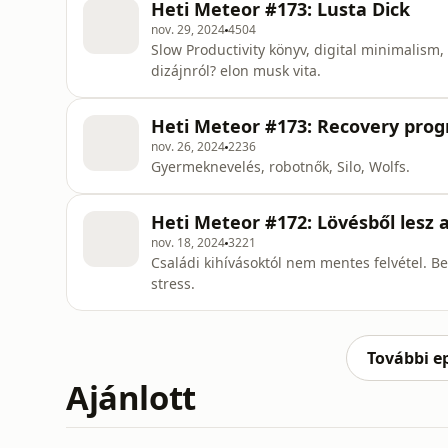
Heti Meteor #173: Lusta Dick
nov. 29, 2024
4504
Slow Productivity könyv, digital minimalism, 
dizájnról? elon musk vita.
Heti Meteor #173: Recovery pro
nov. 26, 2024
2236
Gyermeknevelés, robotnők, Silo, Wolfs.
Heti Meteor #172: Lövésből lesz a
nov. 18, 2024
3221
Családi kihívásoktól nem mentes felvétel. Be
stress.
További e
Ajánlott