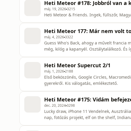
Heti Meteor #178: Jobbról van a 
máj. 19, 2026
3215
Heti Meteor & Friends. Ingek, füllszőr, Magya
Heti Meteor 177: Már nem volt 
máj. 4, 2026
3322
Guess Who's Back, ahogy a művelt francia m
még, kilóg a kapanyél. Osztálytalálkozó. És í
Heti Meteor Supercut 2/1
máj. 1, 2026
2188
Első beköszönés, Google Circles, Macromed
gyerekről. Kis válogatás, emlékeztető.
Heti Meteor #175: Vidám befejezé
dec. 20, 2024
3298
Lucky draw, iPhone 11 Vendelnek, Ausztrália 
nap, fotózás projekt, elf on the shelf, Indian