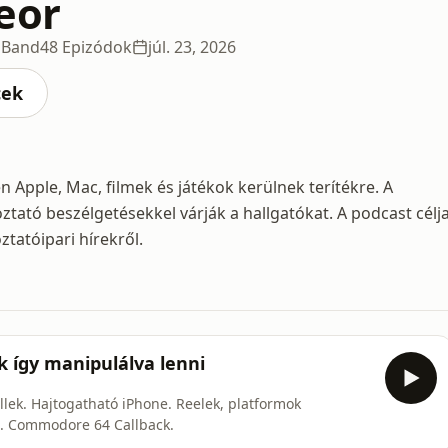
eor
l Band
48 Epizódok
júl. 23, 2026
cek
Apple, Mac, filmek és játékok kerülnek terítékre. A
ató beszélgetésekkel várják a hallgatókat. A podcast célja
tatóipari hírekről.
 így manipulálva lenni
lek. Hajtogatható iPhone. Reelek, platformok
d. Commodore 64 Callback.