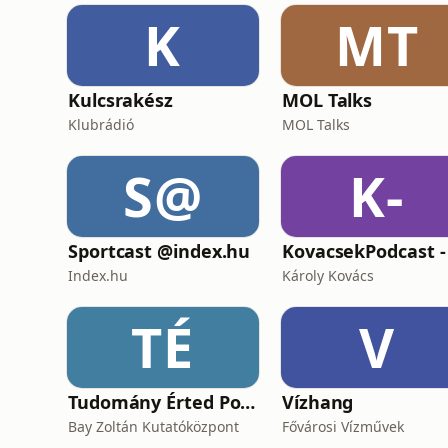
K
MT
Kulcsrakész
MOL Talks
Klubrádió
MOL Talks
S@
K-
Sportcast @index.hu
Index.hu
Károly Kovács
TÉ
V
Tudomány Érted Podcast
Vízhang
Bay Zoltán Kutatóközpont
Fővárosi Vízművek