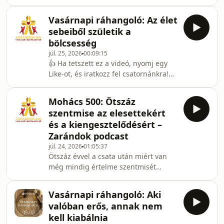
ha egy fagyi, egy kávé árával
Harangjai Médiamissziós Alapítvány
támogatod munkánkat:
2026-ban.
Vasárnapi ráhangoló: Az élet
https://zarandok.ma/tamogatas/Lelkesítő
sebeiből születik a
– 28. részszerkesztő: Bartha Angéla
bölcsesség
SSSoperatőr: Firling Attilavágó:
júl. 25, 2026
00:09:15
Herczeg András, Harasztovics
👍 Ha tetszett ez a videó, nyomj egy
Arnoldfőszerkesztő és producer:
Like-ot, és iratkozz fel csatornánkra!🔔
Harasztovics ArnoldKészítette a Szent
Kapcsold be az értesítéseket, hogy ne
Bertalan Harangjai Médiamissziós
maradj le a következő videókról
Alapítvány 2026-ban.
Mohács 500: Ötszáz
sem!Az elmélkedést Heiter Róbert
szentmise az elesettekért
Gottfried szepetneki plébános atya
és a kiengesztelődésért –
mondta.Készült olvasóink és a sorozat
Zarándok podcast
lelki kísérőinek támogatása révén.
júl. 24, 2026
01:05:37
Hasonló értékes tartalmakért, kérjük,
Ötszáz évvel a csata után miért van
támogassa a Zarándok.ma szolgálatát.
még mindig értelme szentmisét
felajánlani az elesettekért? Mit jelent
keresztényként emlékezni,
Vasárnapi ráhangoló: Aki
megbocsátani és a történelmi sebek
valóban erős, annak nem
gyógyulásáért imádkozni?A Zarándok
kell kiabálnia
Podcast új adásában Bacsmai László