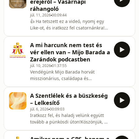
erejéről – Vasárnapi
– 26. részszerkesztő: Bartha Angéla
ráhangoló
SSSoperatőr: Firling Attilavágó:
júl. 11, 2026
00:09:44
Herczeg András, Harasztovics
👍 Ha tetszett ez a videó, nyomj egy
Arnoldfőszerkesztő és producer:
Like-ot, és iratkozz fel csatornánkra!🔔
Harasztovics ArnoldKészítette a Szent
Kapcsold be az értesítéseket, hogy ne
Bertalan Harangjai Médiamissziós
maradj le a következő videókról
Alapítvány 2026-ban.
A mi harcunk nem test és
sem!Az elmélkedést Heiter Róbert
vér ellen van – Mijo Barada a
Gottfried szepetneki plébános atya
Zarándok podcastben
mondta.Készült olvasóink és a sorozat
júl. 10, 2026
01:37:55
lelki kísérőinek támogatása révén.
Vendégünk Mijo Barada horvát
Hasonló értékes tartalmakért, kérjük,
misszionárius, családapa és
támogassa a Zarándok.ma szolgálatát.
harmadrendi Ágoston-rendtag, aki
Pécsett tartott háromnapos
A Szentlélek és a büszkeség
lelkigyakorlatot a személyes és családi
– Lelkesítő
élettörténet gyógyulásáról. A
júl. 6, 2026
00:09:03
beszélgetésben szó lesz megtérésről,
Iratkozz fel, és haladj velünk együtt
Medjugorjéról, karizmákról, lelki
tovább a pünkösdi úton!Köszönjük, ha
harcról, szentségi életről és arról,
egy fagyi, egy kávé árával támogatod
hogyan lehet teljes szívvel Krisztust
munkánkat:
követni a