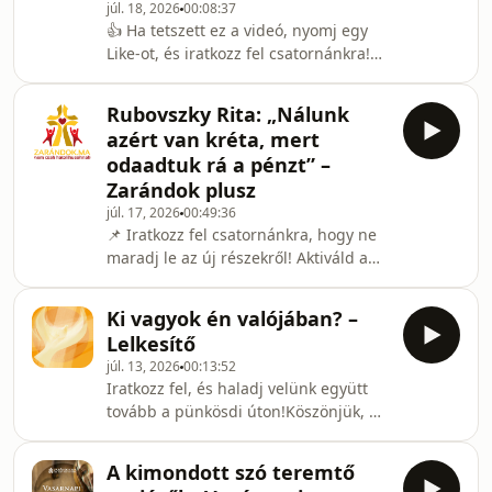
júl. 18, 2026
00:08:37
mohácsi esperes-plébánossal és dr.
👍 Ha tetszett ez a videó, nyomj egy
Bajnóczi Pállal, a hívek képviselőjével
Like-ot, és iratkozz fel csatornánkra!🔔
beszélgettünk a Mohács 500
Kapcsold be az értesítéseket, hogy ne
kezdeményezésről, amely
maradj le a következő videókról
egyházmegyénként 500 szentmise
Rubovszky Rita: „Nálunk
sem!Az elmélkedést Heiter Róbert
felajá
azért van kréta, mert
Gottfried szepetneki plébános atya
odaadtuk rá a pénzt” –
mondta.Készült olvasóink és a sorozat
Zarándok plusz
lelki kísérőinek támogatása révén.
júl. 17, 2026
00:49:36
Hasonló értékes tartalmakért, kérjük,
📌 Iratkozz fel csatornánkra, hogy ne
támogassa a Zarándok.ma szolgálatát.
maradj le az új részekről! Aktiváld a
csengőt is.❤️ Köszönjük, ha egy fagyi,
egy kávé árával támogatod
Ki vagyok én valójában? –
munkánkat:
Lelkesítő
https://zarandok.ma/tamogatas/Készítette
júl. 13, 2026
00:13:52
a Szent Bertalan Harangjai
Iratkozz fel, és haladj velünk együtt
Médiamissziós Alapítvány 2026-ban.
tovább a pünkösdi úton!Köszönjük, ha
egy fagyi, egy kávé árával támogatod
munkánkat:
A kimondott szó teremtő
https://zarandok.ma/tamogatas/Lelkesítő