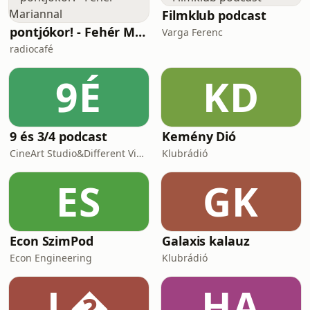
ArnoldKészítette a Szent Bertalan
Filmklub podcast
Harangjai Médiamissziós Alapítvány
pontjókor! - Fehér Mariannal
Varga Ferenc
2026-ban.
radiocafé
9É
KD
9 és 3/4 podcast
Kemény Dió
CineArt Studio&Different View Production
Klubrádió
ES
GK
Econ SzimPod
Galaxis kalauz
Econ Engineering
Klubrádió
L
HA