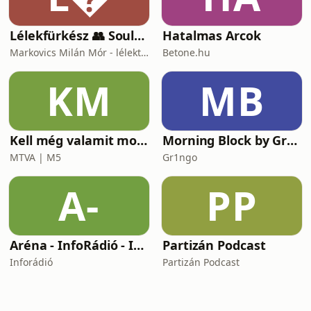
Lélekfürkész 👥 SoulScout
Hatalmas Arcok
Markovics Milán Mór - lélektan, tudomány, vallás, harc
Betone.hu
KM
MB
Kell még valamit mondanom, Ildikó?
Morning Block by Gr1ngo
MTVA | M5
Gr1ngo
A-
PP
Aréna - InfoRádió - Infostart.hu
Partizán Podcast
Inforádió
Partizán Podcast