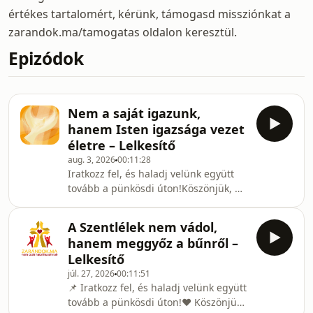
értékes tartalomért, kérünk, támogasd missziónkat a
zarandok.ma/tamogatas oldalon keresztül.
Epizódok
Nem a saját igazunk,
hanem Isten igazsága vezet
életre – Lelkesítő
aug. 3, 2026
00:11:28
Iratkozz fel, és haladj velünk együtt
tovább a pünkösdi úton!Köszönjük, ha
egy fagyi, egy kávé árával támogatod
munkánkat:
A Szentlélek nem vádol,
https://zarandok.ma/tamogatas/Lelkesítő
hanem meggyőz a bűnről –
– 29. részszerkesztő: Bartha Angéla
Lelkesítő
SSSvágó: Herczeg András,
júl. 27, 2026
00:11:51
Harasztovics Arnoldfőszerkesztő és
📌 Iratkozz fel, és haladj velünk együtt
producer: Harasztovics
tovább a pünkösdi úton!❤️ Köszönjük,
ArnoldKészítette a Szent Bertalan