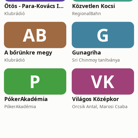
Ötös - Para-Kovács Imrével
Közvetlen Kocsi
Klubrádió
RegionalBahn
AB
G
A bőrünkre megy
Gunagriha
Klubrádió
Sri Chinmoy tanítványa
P
VK
PókerAkadémia
Világos Középkor
PókerAkadémia
Orcsik Antal, Marosi Csaba