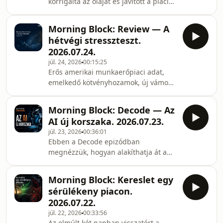
korrigálta az olajat és javított a piaci
265 ezer validator migrációjára
hangulaton, miközben a magas
készül. A nagy
kötvényhozamok és az ETF-
Morning Block: Review — A
kiáramlások továbbra is sérülékeny
hétvégi stresszteszt.
környezetet jeleznek. Az adásban
2026.07.24.
megnézzük a Bitcoin és az Ethereum
júl. 24, 2026
00:15:25
intézményi áramlásait, az ONDO és az
Erős amerikai munkaerőpiaci adat,
RWA-szektor helyzetét, a friss DeFi-
emelkedő kötvényhozamok, új vámok
fejleményeket, valamint azt, mire
és egyre drágább AI-beruházások
figyelünk a Fed döntése, a PCE-adat és
alakították a hét végét. Megnézzük a
a nagy technológiai gyor
Morning Block: Decode — Az
kínai és közel-keleti feszültségeket, a
AI új korszaka. 2026.07.23.
gyengülő jent, valamint azt, hogyan
júl. 23, 2026
00:36:01
tartotta magát a Bitcoin, miközben az
Ebben a Decode epizódban
Ethereum ETF-ekbe továbbra is
megnézzük, hogyan alakíthatja át a
érkezett tőke.#MorningBlock #Review
Genesis Mission a tudományos
#Gr1ngo #Bitcoin #BTC #Ethereum
kutatást, milyen szerepet kapnak az
#ETH #Kripto #Fed #AI #GOOGL
Morning Block: Kereslet egy
autonóm laborok és a
#TSLA #INTC #Kína #Irá
sérülékeny piacon.
kvantumszámítás, valamint befektetői
2026.07.22.
szemmel is végignézzük, kik lehetnek
júl. 22, 2026
00:33:56
ennek az új korszaknak a
Az elmúlt két napban visszatért a