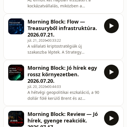
nyertesei.#MorningBlock #Decode
kockázatvállalás, miközben a
#Gr1ngo #AI #GenesisMission #NVDA
magasabb olajár, az erősödő dollár és
#MSFT #GOOGL #AMZN #ORCL #IBM
az emelkedő amerikai
#MP #TMO #AMAT #SNPS
Morning Block: Flow —
kötvényhozamok továbbra is
Treasuryből infrastruktúra.
sérülékennyé teszik a piacot.
2026.07.21.
Megnézzük a félvezetők erős
júl. 21, 2026
00:33:22
visszapattanását, a Bitcoin ETF-ekbe
A vállalati kriptostratégiák új
érkező friss tőkét, az Ethereum és a
szakaszba léptek. A Strategy
Sui fontosabb fejleményeit, valamint a
készpénztartalékot épít, a BitMine
DeFi új termékeit és biztonsági
saját részvényt vásárol vissza,
kockázatait. Szó lesz a Movement Labs
Morning Block: Jó hírek egy
miközben a stablecoin-
csődvédelm
rossz környezetben.
infrastruktúrába és a tokenizált
2026.07.20.
értékpapírpiacba friss tőke érkezik.A
júl. 20, 2026
00:44:03
mai Flow epizódban azt nézzük meg,
A hétvégi geopolitikai eszkaláció, a 90
hogyan jutottunk el az egyszerű
dollár fölé kerülő Brent és az
kriptovásárlástól a teljes pénzügyi
emelkedő amerikai hozamok ismét
infrastruktúráig.#MorningBlock #Flow
szigorúbb piaci környezetet
#Bitcoin #Ethereum #Stablecoin
Morning Block: Review — Jó
teremtettek. Közben a Bitcoin- és
#Tokeniz
hírek, gyenge reakciók.
Ethereum-ETF-eknél javult az áramlás,