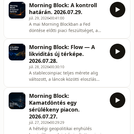
hitelesség és az emberi nézőpont
végigvesszük a hét le
Morning Block: A kontroll
egyre értékesebbé válik.A mai
határán. 2026.07.29.
Decode-ban megnézzük, hogyan
júl. 29, 2026
00:41:00
reagál erre a YouTube és a Substack,
A mai Morning Blockban a Fed
mennyire megbízhatók az AI-
döntése előtti piaci feszültséget, a
detektorok, miért lett a Reddit emberi
dollár és az amerikai kötvényhozamok
beszélgetéseiből licencelhető
mozgását, valamint a Bitcoin, az
adatvagyon, és hogyan alakítja át a
Morning Block: Flow — A
Ethereum és a Solana legfontosabb
Google generatív keresése a
likviditás új térképe.
fejleményeit nézzük át. Szó lesz a DeFi
2026.07.28.
új infrastruktúráiról, az SK Hynix
júl. 28, 2026
00:30:10
egyetlen kötéséből induló több
A stablecoinpiac teljes mérete alig
tízmillió dolláros likvidálási hullámról
változott, a láncok közötti eloszlás
és arról is, meddig terjedhet
viszont látványosan átrendeződött.
valójában az ellenőrzés az AI-
Megnézzük, miért jelent meg közel
rendszerek felett.#Morn
Morning Block:
másfél milliárd dollárnyi új
Kamatdöntés egy
stablecoin-likviditás Solanán, mely
sérülékeny piacon.
protokollok tudják ezt forgalommá és
2026.07.27.
tokenértékké alakítani, majd áttérünk
júl. 27, 2026
00:29:29
az Ethereumra: 2,5 millió ETH vár
A hétvégi geopolitikai enyhülés
stakingre, miközben a Lido több mint