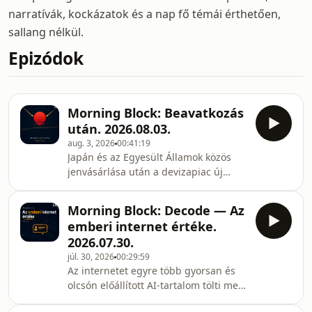
narratívák, kockázatok és a nap fő témái érthetően,
sallang nélkül.
Epizódok
Morning Block: Beavatkozás
után. 2026.08.03.
aug. 3, 2026
00:41:19
Japán és az Egyesült Államok közös
jenvásárlása után a devizapiac új
egyensúlyt keres, miközben az
amerikai kötvényhozamok továbbra is
Morning Block: Decode — Az
magasak. Az adásban áttekintjük a
emberi internet értéke.
hétvége makro- és geopolitikai
2026.07.30.
eseményeit, a Bitcoin, az Ethereum és
júl. 30, 2026
00:29:59
a HYPE fontosabb híreit, az Uniswap
Az internetet egyre több gyorsan és
bevételi fordulatát, a Metronome
olcsón előállított AI-tartalom tölti meg,
fedezethiányát, valamint a prediction
miközben a valódi tapasztalat, a
marketek rekordforgalmát. A végén