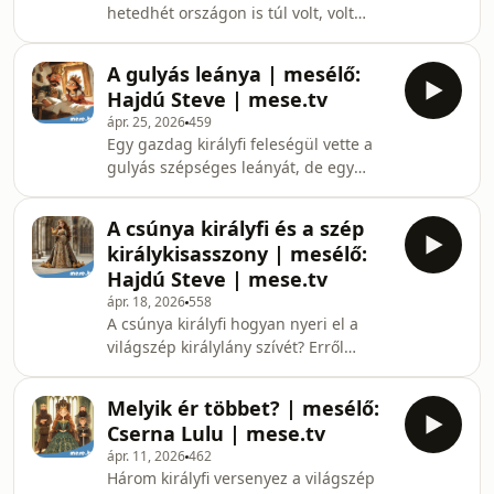
hetedhét országon is túl volt, volt
aludt, s a szamara meg ott bóbiskolt
egyszer egy róka. Ez a róka egyszer
mellette. Ezt látván milyen ötlete lett
egy szép holdvilágos éjjelen beszökött
az egyik fráternek? Erről mesél Nektek
A gulyás leánya | mesélő:
egy gazdasági udvarra valami élelmet
Magyar
Hajdú Steve | mese.tv
keresni magának. Összevissza járta a
ápr. 25, 2026
459
tyúkketreceket, disznóólakat,
Egy gazdag királyfi feleségül vette a
mindenféle melléképületeket, de
gulyás szépséges leányát, de egy
ennivalót magának nem talált. Ki
feltételt szabott új arájának. Vajon
akart volna már menni az udvarról, de
sikerült-e betartani az új királynőnek
meglátta az udvar közepén a kutat.
A csúnya királyfi és a szép
férje elvárását? Benedek Elek
Odament a kútho
királykisasszony | mesélő:
népmese feldolgozását Hajdú Steve
Hajdú Steve | mese.tv
mondja el nektek. MESE TV mesék,
ápr. 18, 2026
558
rajzfilmek gyerekeknek Folyamatosan
A csúnya királyfi hogyan nyeri el a
frissülő kínálatunkban több mint 1000
világszép királylány szívét? Erről
rajzfilmet, mesefilmet, bábfilmet,
mesél Hajdú Steve. MESE TV mesék,
láthatsz, gyerekdalokat, meséket,
rajzfilmek gyerekeknek Folyamatosan
mondókákat h
Melyik ér többet? | mesélő:
frissülő kínálatunkban több mint 1000
Cserna Lulu | mese.tv
rajzfilmet, mesefilmet, bábfilmet,
ápr. 11, 2026
462
láthatsz, gyerekdalokat, meséket,
Három királyfi versenyez a világszép
mondókákat hallgathatsz, az