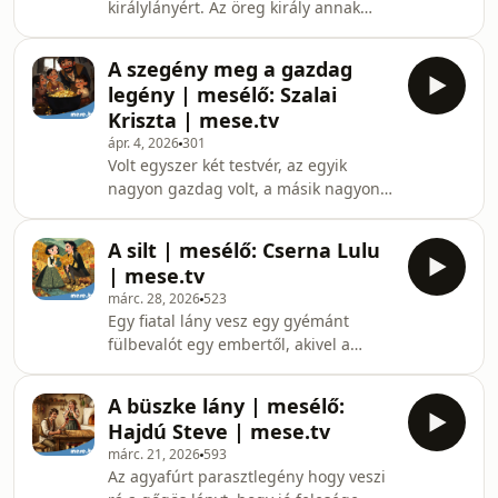
királylányért. Az öreg király annak
egyszervolt.hu és a mese.tv
adja pedig a lányát, aki olyan dolgot
kínálatából! Az ÉLŐ
hoz neki, ami a leghasznosabb a
műsorfolyamunkban kattintás és
A szegény meg a gazdag
világon. Melyik királyfi nyeri el végül a
keresés nélkül láthattok meséket és
legény | mesélő: Szalai
királylány kezét? Erről mesél Nektek
rajzfilm
Kriszta | mese.tv
Cserna Lulu. MESE TV mesék,
ápr. 4, 2026
301
rajzfilmek gyerekeknek Folyamatosan
Volt egyszer két testvér, az egyik
frissülő kínálatunkban több mint 1000
nagyon gazdag volt, a másik nagyon
rajzfilmet, mesefilmet, bábfilmet,
szegény. A gazdagnak sok földje volt,
láthatsz, gyerekdalokat, meséket,
nagy ménese, gulyája, a szegénynek
mondók
A silt | mesélő: Cserna Lulu
még csak egy sovány kecskéje se, de
| mese.tv
gyerek annál több, míg a gazdagnak
márc. 28, 2026
523
se fia, se lánya nem volt. Még sem
Egy fiatal lány vesz egy gyémánt
segített soha a szegény tetsvérén. Ám
fülbevalót egy embertől, akivel a
egy hideg, téli napon történt valami...
patak partján találkozik. Nem is sejti,
erről mesél Szalai Kriszta. MESE TV
milyen nagy árat kér tőle az idegen.
mesék, rajzfilmek gyerekeknek Folyam
A büszke lány | mesélő:
Szerencsére egy éles eszű pópa a
Hajdú Steve | mese.tv
segítségére siet a bajban. Mesélő:
márc. 21, 2026
593
Cserna Lulu MESE TV mesék,
Az agyafúrt parasztlegény hogy veszi
rajzfilmek gyerekeknek Folyamatosan