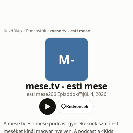
Kezdőlap
Podcastok
mese.tv - esti mese
M-
mese.tv - esti mese
esti mese
206 Epizódok
júl. 4, 2026
Kedvencek
A mese.tv esti mese podcast gyerekeknek szóló esti
meséket kínál magyar nyelven. A podcast a 4Kids