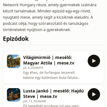
Network Hungary része, amely gyermekek számára
készít tartalmakat. Minden epizód egy-egy rövid,
nyugtató mese, amely segít a kicsiknek elaludni. A
podcast célja, hogy szórakoztató és tanulságos
történeteket nyújtson a gyerekeknek.
Epizódok
Világimirmió | mesélő:
Magyar Attila | mese.tv
júl. 4, 2026
355
Egy éhes, de furfangos leszerelt
katona egy különösen buta faluba
érkezik, ahol kihasználja a helyiek
hiszékenységét, hogy élelemhez és
Lusta Jankó | mesélő: Hajdú
pénzhez jusson. Az obsitos még kap
Steve | mese.tv
egy szamarat is hálából, azzal indul
jún. 13, 2026
398
tovább... És innentől lesz érdekes a
Élt hetedhét országon túl egy igen-