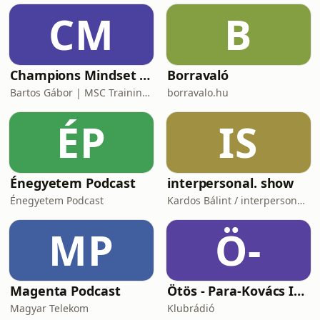
CM
B
Champions Mindset Podcast
Borravaló
Bartos Gábor | MSC Training Group
borravalo.hu
ÉP
IS
Énegyetem Podcast
interpersonal. show
Énegyetem Podcast
Kardos Bálint / interpersonal.host
MP
Ö-
Magenta Podcast
Ötös - Para-Kovács Imrével
Magyar Telekom
Klubrádió