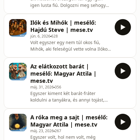
mese, amit Magyar Attila mesél el
igen lusta fiú. Dolgozni meg sehogy
Nektek. MESE TV mesék, rajzfilmek
nem akaródzott neki, csak a kapufélfát
gyerekeknek Folyamatosan frissülő
támasztotta. Kigondolta a rengeteg
kínálatunkban több mint 1000
Ilók és Mihók | mesélő:
eszivel, hogy munka helyett inkább
rajzfilmet, mesefilmet,
Hajdú Steve | mese.tv
lopni fog, az nem olyan fárasztó.
jún. 6, 2026
628
Mekkora tolvaj lett Jankóból? Erről
Volt egyszer egy nem túl okos fiú,
mesél Nektek Hajdú Steve. MESE TV
Mihók, aki feleségül vette volna Ilókot,
mesék, rajzfilmek gyerekeknek
ha elég esze lett volna rá. Hát hogy is
Folyamatosan frissülő kínálatunkban
alakult a furcsa lánykérés? Erről mesél
több mint 1000 rajzfilmet, mesefilmet,
Az elátkozott barát |
Nektek Hajdú Steve. MESE TV mesék,
bábfilmet,
mesélő: Magyar Attila |
rajzfilmek gyerekeknek Folyamatosan
mese.tv
frissülő kínálatunkban több mint 1000
máj. 31, 2026
356
rajzfilmet, mesefilmet, bábfilmet,
Egyszer kiment két barát-fráter
láthatsz, gyerekdalokat, meséket,
koldulni a tanyákra, és annyi tojást,
mondókákat hallgathatsz, az
csirkét, túrót, sajtot és más effélét
egyszervolt.hu és a mese.tv kínálatáb
koldultak össze, hogy hazafelé
A róka meg a sajt | mesélő:
menőben majd megszakadtak a teher
Magyar Attila | mese.tv
alatt. Amint mennek nagy izzadtan,
máj. 23, 2026
267
egyszer találnak az út mellett egy
Egyszer volt, hol nem volt, még
juhászt, ki egy körtefa árnyékában