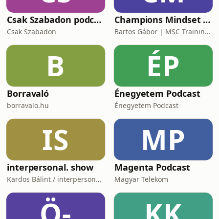
Csak Szabadon podcast
Champions Mindset Podcast
Csak Szabadon
Bartos Gábor | MSC Training Group
B
ÉP
Borravaló
Énegyetem Podcast
borravalo.hu
Énegyetem Podcast
IS
MP
interpersonal. show
Magenta Podcast
Kardos Bálint / interpersonal.host
Magyar Telekom
Ö-
KK