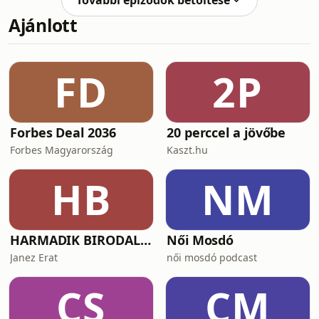
További epizódok betöltése
ér véget a D-napon, és hosszú és
Ajánlott
hihetetlen sztorikat tartogató folyamat
volt, amíg innen elértünk a második
világháború lezárásáig. Jó szórakozást
duplarészünk második epizódjához!
FD
2P
Együttműködés:
www.betonenetwork.hu Learn more
Forbes Deal 2036
20 perccel a jövőbe
Forbes Magyarország
Kaszt.hu
HB
NM
HARMADIK BIRODALOM – a nemzetiszocializmus története
Női Mosdó
Janez Erat
női mosdó podcast
CS
CM