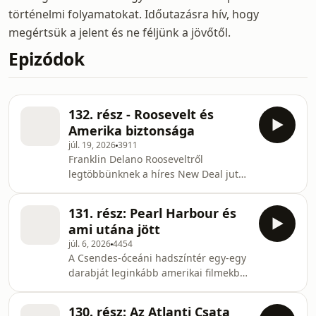
történelmi folyamatokat. Időutazásra hív, hogy
megértsük a jelent és ne féljünk a jövőtől.
Epizódok
132. rész - Roosevelt és
Amerika biztonsága
júl. 19, 2026
3911
Franklin Delano Rooseveltről
legtöbbünknek a híres New Deal jut
eszébe, ám az ő elnöksége több más
szempontból is tartogatott
131. rész: Pearl Harbour és
különlegességeket. Ebben az adásban
ami utána jött
Paár Ádám történésszel járjuk körül a
júl. 6, 2026
4454
New Deal valódi jelentőségét, és azt,
A Csendes-óceáni hadszíntér egy-egy
hogyan lépett be az Egyesült Államok
darabját leginkább amerikai filmekből
a második világháborúba. Learn more
ismerhetjük, pedig érdemes
about your ad choices. Visit
megnézni az egész folyamatot,
megaphone.fm/adchoices
130. rész: Az Atlanti Csata