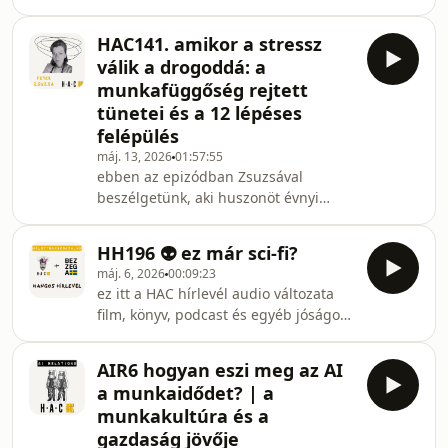
ajánlóival, valamint némi inspirációval
mesterséges intelligencia?a könyvelő-
egy kiegyensúlyozottabb élethez.- - - -
par
HAC141. amikor a stressz
- - - - - kapcsolat:egyéni és csoportos
válik a drogoddá: a
coaching, employee wellbeing
munkafüggőség rejtett
programok: banandras.huiratkozz fel
tünetei és a 12 lépéses
a heti HAC hírlevélre!csatlakozz a HAC
felépülés
közösség fb csoporthoz!kövess az
instagramon
máj. 13, 2026
01:57:55
ebben az epizódban Zsuzsával
@halottnakacoach!adásnapló és blog:
beszélgetünk, aki huszonöt évnyi
halottnakacoach.hut
sikeres dizájnerkarriert hagyott hátra,
miután a COVID idején szembesült a
HH196 👽 ez már sci-fi?
teljes kiégéssel. a beszélgetés során
máj. 6, 2026
00:09:23
feltárul, hogyan váltotta fel a táskák
ez itt a HAC hírlevél audio változata
és textíliák világát a tudatos
film, könyv, podcast és egyéb jóságok
gasztronómia és a zsenge city,
ajánlóival, valamint némi inspirációval
miközben Zsuzsa elárulja, miért
egy kiegyensúlyozottabb élethez.- - - -
érdemes megvizsgálni gyermekkori
AIR6 hogyan eszi meg az AI
- - - - - kapcsolat:egyéni és csoportos
kedvenc játékainkat a hivatásunk
a munkaidődet? | a
coaching, employee wellbeing
megtalálásához. szó esik a
munkakultúra és a
programok: banandras.huiratkozz fel
gazdaság jövője
a heti HAC hírlevélre!csatlakozz a HAC