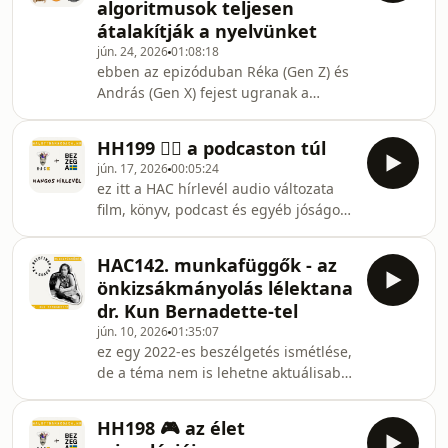
algoritmusok teljesen
válsz. azt hisszük, hogy a magasabb
átalakítják a nyelvünket
büdzsé, a nagyobb csapat és a menő
jún. 24, 2026
01:08:18
iroda a siker, közben pedig észre sem
ebben az epizóduban Réka (Gen Z) és
vesszük, hogy az időt már nem
András (Gen X) fejest ugranak a
órákban, hanem a felhalmozódó
digitális nyelvészet legmélyebb és
nespresso kapszulákban mérjük.
legabszurdabb bugyraiba. Adam
HH199 🐦‍🔥 a podcaston túl
Aleksic Algospeak című sikerkönyve
jún. 17, 2026
00:05:24
alapján feltárjuk, hogyan váltak az
ez itt a HAC hírlevél audio változata
algoritmusok a nyelvünk láthatatlan
film, könyv, podcast és egyéb jóságok
„társszerzőivé”, és miért alakul át
ajánlóival, valamint némi inspirációval
alapjaiban az, ahogyan a neten és
egy kiegyensúlyozottabb élethez.- - - -
már offline is kommunikálunk.tarts
HAC142. munkafüggők - az
- - - - - kapcsolat:egyéni és csoportos
velünk, és tudd meg, hogy te
önkizsákmányolás lélektana
coaching, employee wellbeing
beszéled-e még a saját nye
dr. Kun Bernadette-tel
programok: banandras.huiratkozz fel
jún. 10, 2026
01:35:07
a heti HAC hírlevélre!csatlakozz a HAC
ez egy 2022-es beszélgetés ismétlése,
közösség fb csoporthoz!kövess az
de a téma nem is lehetne aktuálisabb:
instagramon
workaholism és egyéb viselkedési
@halottnakacoach!adásnapló és blog:
függőségek a munkafüggők c. könyv
halottnakacoach.hut
HH198 🎮 az élet
szerzőjével.- - - - - - - -