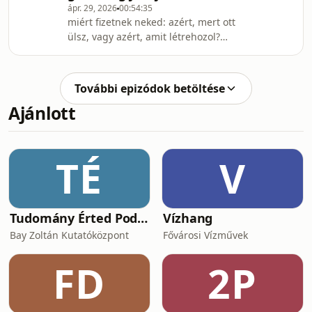
ápr. 29, 2026
00:54:35
közösség fb csoporthoz!kövess az
miért fizetnek neked: azért, mert ott
instagramon
ülsz, vagy azért, amit létrehozol?
@halottnakacoach!adásnapló és blog:
ebben az epizódban szétfeszítjük a
halottnakacoach.hut
hagyományos 40 órás munkahét
kereteit, és megnézzük, hogyan írja át
További epizódok betöltése
a mesterséges intelligencia a
Ajánlott
gazdasági túlélés szabályait.a
technológia fejlődése nemcsak az
eszközeinket, hanem az emberi
értékünket is újrapozicionálja. elavult
TÉ
V
az óradíj? a juniorokat tényleg kiváltja
a gép? mi marad a k
Tudomány Érted Podcast
Vízhang
Bay Zoltán Kutatóközpont
Fővárosi Vízművek
FD
2P