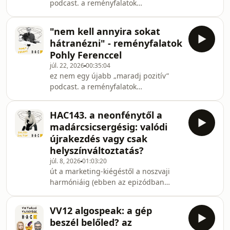
podcast. a reményfalatok
epizódokban korábbi vendégeimmel
beszélünk elcseszett dolgokról, a
"nem kell annyira sokat
naivitásmentes reményről és azokról
hátranézni" - reményfalatok
az apró hétköznapi pillanatokról,
Pohly Ferenccel
amikor valaki váratlanul felemelt
júl. 22, 2026
00:35:04
minket.minden adásban ugyanazt a
ez nem egy újabb „maradj pozitív”
kérdéssort járjuk végig:az emberi
podcast. a reményfalatok
lépték: mikor éreztük magunkat
epizódokban korábbi vendégeimmel
utoljára „jó embernek”, és ki volt az,
beszélünk elcseszett dolgokról, a
aki egy apró gesztussal megmentet
HAC143. a neonfénytől a
naivitásmentes reményről és azokról
madárcsicsergésig: valódi
az apró hétköznapi pillanatokról,
újrakezdés vagy csak
amikor valaki váratlanul felemelt
helyszínváltoztatás?
minket.minden adásban ugyanazt a
júl. 8, 2026
01:03:20
kérdéssort járjuk végig:az emberi
út a marketing-kiégéstől a noszvaji
lépték: mikor éreztük magunkat
harmóniáig (ebben az epizódban
utoljára „jó embernek”, és ki volt az,
promóció lesz a 47. perctől. én
aki egy apró gesztussal megmentet
szóltam)a növekedési kényszer
VV12 algospeak: a gép
valójában egy jól csomagolt csapda,
beszél belőled? az
amiben a saját életed statisztájává