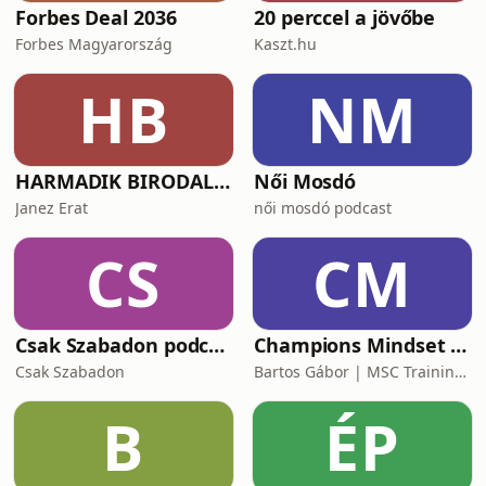
Forbes Deal 2036
20 perccel a jövőbe
Forbes Magyarország
Kaszt.hu
HB
NM
HARMADIK BIRODALOM – a nemzetiszocializmus története
Női Mosdó
Janez Erat
női mosdó podcast
CS
CM
Csak Szabadon podcast
Champions Mindset Podcast
Csak Szabadon
Bartos Gábor | MSC Training Group
B
ÉP