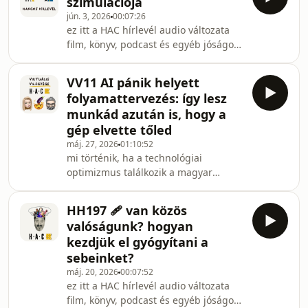
szimulációja
- kapcsolat:egyéni és csoportos
jún. 3, 2026
00:07:26
coaching, employee wellbeing
ez itt a HAC hírlevél audio változata
programok: banandras.huiratkozz fel
film, könyv, podcast és egyéb jóságok
a heti HAC hírlevélre!csatlakozz a HAC
ajánlóival, valamint némi inspirációval
közösség fb csoporthoz!kövess az
egy kiegyensúlyozottabb élethez.- - - -
instagramon
VV11 AI pánik helyett
- - - - - kapcsolat:egyéni és csoportos
@halottnakacoach!adásnapló és blog:
folyamattervezés: így lesz
coaching, employee wellbeing
halottnakaco
munkád azután is, hogy a
programok: banandras.huiratkozz fel
gép elvette tőled
a heti HAC hírlevélre!csatlakozz a HAC
máj. 27, 2026
01:10:52
közösség fb csoporthoz!kövess az
mi történik, ha a technológiai
instagramon
optimizmus találkozik a magyar
@halottnakacoach!adásnapló és blog:
rögvalósággal? ebben az epizódban
halottnakacoach.hut
nem a legújabb szoftverekről
HH197 🩹 van közös
beszélünk, hanem arról, amit
valóságunk? hogyan
mindenki érez, de kevesen mondanak
kezdjük el gyógyítani a
ki: az AI-szorongásról és a
sebeinket?
tartalomgyártás kiüresedéséről.amiről
máj. 20, 2026
00:07:52
szó lesz:a tiktok-csapda: miért kezdte
ez itt a HAC hírlevél audio változata
el András boomerként élvezni a
film, könyv, podcast és egyéb jóságok
videózást, és hogyan segít ebben a