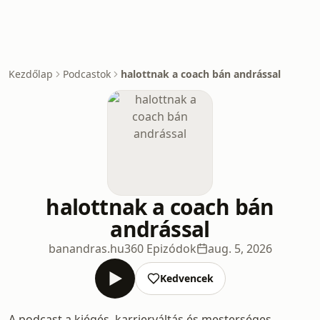
Kezdőlap
Podcastok
halottnak a coach bán andrással
halottnak a coach bán
andrással
banandras.hu
360 Epizódok
aug. 5, 2026
Kedvencek
A podcast a kiégés, karrierváltás és mesterséges