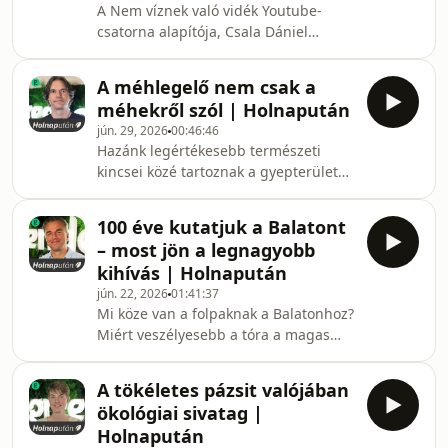
A Nem víznek való vidék Youtube-
oldalról vizsgálva ezt a kérdést nem is
csatorna alapítója, Csala Dániel
lehetne megkerülni, hiszen az egyik
szerint versenyt futunk az idővel,
legszennyezőbb ágazatról van szó.
hogy megmentsük a kiszáradó
Sokatmondó adat, hogy egyetlen p
A méhlegelő nem csak a
magyar tájat.Podcastunk legújabb
méhekről szól | Holnapután
adásában egy olyan emberrel
jún. 29, 2026
00:46:46
beszélgetek, aki – bár nem vallja
Hazánk legértékesebb természeti
magát szakembernek – nagyon sokat
kincsei közé tartoznak a gyepterületek
tud a vízválságról, amellyel
melyek fajgazdagsága, és a
országunknak szembe kell néznie.
klímaváltozás mérséklése
Csala Dániel már évek óta foglalkozott
100 éve kutatjuk a Balatont
szempontjából kulcsfontosságú
a témával, amikor megalapította a
– most jön a legnagyobb
széntároló képessége kiemelkedő.
csatorná
kihívás | Holnapután
Sajnos mégis mostohán bánunk a
jún. 22, 2026
01:41:37
gyepeinkkel, legyenek azok a
Mi köze van a folpaknak a Balatonhoz?
természetben, vagy épp a
Miért veszélyesebb a tóra a magas
kerítésünkön belül. A gyepek
vízszint, mint az alacsony? És tényleg
fontosságáról, megvédésük
fenyeget a kiszáradás? A Holnapután
lehetséges módozatairól és a városi
A tökéletes pázsit valójában
legújabb epizódjában dr. Vasas
gyepterületek – avagy méhlegelők –
ökológiai sivatag |
Gáborral, a HUN-REN Balatoni
jel
Holnapután
Limnológiai Kutatóintézet (BLKI)