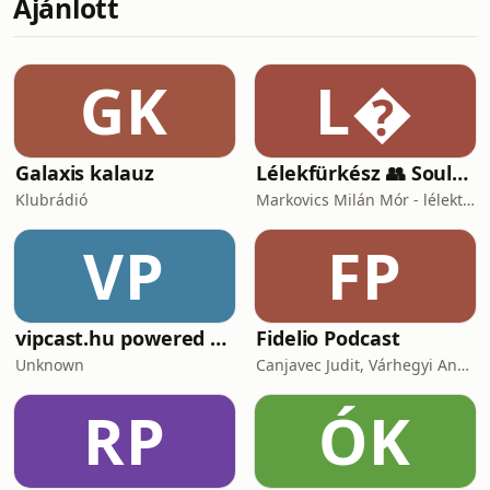
Ajánlott
rajba verődünk, akkor egy zöldebb
jövő felé tudjuk venni az utat” – vallja
Hegedűs Kristóf.Az adásban a beeco
nevű fenntarthatósági témájú
GK
L
applikáció társalapítójával
beszélgetünk. Az a
Galaxis kalauz
Lélekfürkész 👥 SoulScout
Klubrádió
Markovics Milán Mór - lélektan, tudomány, vallás, harc
VP
FP
vipcast.hu powered by Media1
Fidelio Podcast
Unknown
Canjavec Judit, Várhegyi András, Gyürke Kata, Tompa Diána, Vass Antónia
RP
ÓK