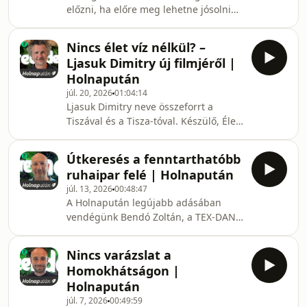
előzni, ha előre meg lehetne jósolni
negatív hatásai is közrejátszottak. Bár
hol és mikor csapnak fel a lángok.
sokak szerint a huszonnegyedik
Erre egyelőre nem vagyunk képesek,
órában vagyunk, vannak néhányan –
Nincs élet víz nélkül? –
ám a tűzkockázatok becslése ma már
és egyre többen –,
Ljasuk Dimitry új filmjéről |
lehetséges. Egy ilyen,
Holnapután
tűzkockázatbecslő modellt épített fel a
júl. 20, 2026
01:04:14
Corvinus Egyetem kutatója,
Ljasuk Dimitry neve összeforrt a
Manczinger Melinda és munkatársai,
Tiszával és a Tisza-tóval. Készülő, Élet
akik a Kárpátok térségét – benne
víz nélkül című új
három észak-magyarországi megyével
dokumentumfilmjében a
– vizsgálták a tűzkockázatok
Útkeresés a fenntarthatóbb
klímaváltozás és a vízhiány drámai
ruhaipar felé | Holnapután
hatásait kutatja, Spanyolországtól az
júl. 13, 2026
00:48:47
Alpokon át egészen a Homokhátságig.
A Holnapután legújabb adásában
A sokkoló képek ellenére azonban
vendégünk Bendó Zoltán, a TEX-DAN
nem a kétségbeesésre, hanem a
projektmenedzsere volt, akivel a
reményre, az alkalmazkodásra és a
körforgásos gazdaságról és a
tenni akaró emberekre fókuszál.A
Nincs varázslat a
fenntartható textiliparról
Holnapután legújabb adásában Novák
Homokhátságon |
beszélgettünk.Az adásban szó esett
Zsombor bes
Holnapután
arról, hogy milyen kihívásokkal néz
júl. 7, 2026
00:49:59
ma szembe a ruhaipar. Környezeti