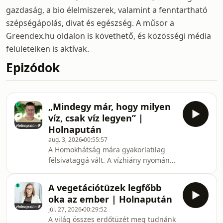
gazdaság, a bio élelmiszerek, valamint a fenntartható
szépségápolás, divat és egészség. A műsor a
Greendex.hu oldalon is követhető, és közösségi média
felületeiken is aktívak.
Epizódok
„Mindegy már, hogy milyen
víz, csak víz legyen” |
Holnapután
aug. 3, 2026
00:55:57
A Homokhátság mára gyakorlatilag
félsivataggá vált. A vízhiány nyomán a
gazdálkodás az ellehetetlenülés
határán áll, az őshonos élővilág pedig
A vegetációtüzek legfőbb
jórészt eltűnt. Az elmúlt időszakban
oka az ember | Holnapután
kicsúcsosodó folyamatban a
júl. 27, 2026
00:29:52
melegedő és szárazodó klíma mellett
A világ összes erdőtüzét meg tudnánk
az évszázados emberi beavatkozás