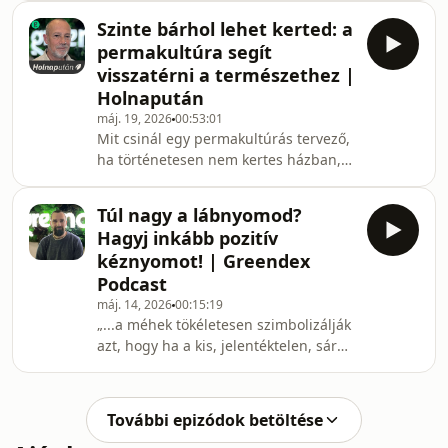
Netflix-sorozattal vagy Instagram-
Szinte bárhol lehet kerted: a
pörgetéssel karbonlábnyomot
permakultúra segít
hagyunk magunk után – csak éppen
visszatérni a természethez |
nem látjuk a füstöt. Huszics György, a
Holnapután
Carbon.Crane társalapítója azt a
máj. 19, 2026
00:53:01
feladatot tűzte ki maga elé, hogy a
Mit csinál egy permakultúrás tervező,
láthatatlant láthatóvá tegye:
ha történetesen nem kertes házban,
megmérje és csökkentse a digitális
vagy épp egy tanyán él? Hát
karbonlábnyomunkat.Mert ez a
dzsungelt varázsol a gangra! Lőrinczi
Túl nagy a lábnyomod?
István egy belső-ferencvárosi
Hagyj inkább pozitív
társasház folyosóján bizonyította be,
kéznyomot! | Greendex
hogy a természettel való
Podcast
együttműködés gyakorlatilag bárhol
máj. 14, 2026
00:15:19
megvalósulhat. A Perma Gang projekt
„...a méhek tökéletesen szimbolizálják
alapítójával a permakultúráról, a
azt, hogy ha a kis, jelentéktelen, sárga
természet mintázatainak követéséről,
szőrös fenekű méhecskék összefognak
és a bárhol megvalósítható
egy szorgos rajba, akkor
felsokszorozódik a hatásuk. Ha sokan
További epizódok betöltése
felkapjuk a fejünket, és egy szorgos