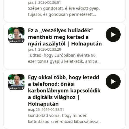
jún. 8, 2026
00:36:01
főigazgatójával beszélgettünk. A
Szépen gondozott, élére vágott gyep,
maratoni hosszúságú adásban olyan
tujasor, és gondosan permetezett
tények hangzottak el, melyek sokszor
rózsák – ezek sokak szemében az
teljesen felülírják azt, ami a
ideális kert képét festik. Csakhogy
közvélekedésben él a Bala
Ez a „veszélyes hulladék”
mindez valójában egy mesterségesen
mentheti meg kerted a
életben tartott rendszer, amely tőlünk
nyári aszálytól | Holnapután
energiát vesz el, körülöttünk lévő
jún. 1, 2026
00:33:20
élővilágnak pedig nem ad vissza
Tudtad, hogy Európában évente 90
semmit. Bereczki Anna kerttervezővel
ezer tonna gyapjú keletkezik, amit a
arról beszélgettünk, hogyan lehetne
gazdák egy része egyszerűen elás
ezt másképp csinálni, és az embert
vagy elégeti? Miközben a
valamint a te
Egy okkal több, hogy letedd
mezőgazdaság aszállyal, a talajok
a telefonod: óriási
kimerülésével és az egyre drágább, és
karbonlábnyom kapcsolódik
a klímaváltozást is fűtő műtrágyákkal
a digitális világhoz |
küzd. Dr. Veres Andrea növényorvos, a
Holnapután
Fitowool társalapítója megmutatja,
hogyan lehet ebből a két problémából
máj. 26, 2026
00:58:51
Gondoltad volna, hogy minden
egyetlen elegáns megoldást csinálni
kattintásod szén-dioxid kibocsátással
vegyszerek vagy
jár? Minden egyes Google-kereséssel,