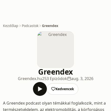
Kezdőlap
Podcastok
Greendex
Greendex
Greendex.hu
253 Epizódok
aug. 3, 2026
Kedvencek
A Greendex podcast olyan témákkal foglalkozik, mint a
természetvédelem, az elektromobilitás, a körforgásos