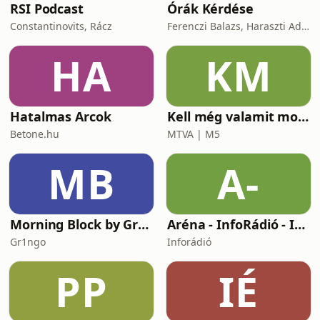
RSI Podcast
Órák Kérdése
Constantinovits, Rácz
Ferenczi Balazs, Haraszti Adam
HA
KM
Hatalmas Arcok
Kell még valamit mondanom, Ildikó?
Betone.hu
MTVA | M5
MB
A-
Morning Block by Gr1ngo
Aréna - InfoRádió - Infostart.hu
Gr1ngo
Inforádió
PP
IÉ