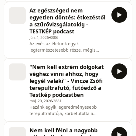
oldaláról. Szóba kerül, milyen
podcast vendége, Filákovity Radojka
változások jelezhetnek intim egé
Az egészséged nem
személyes történetén keresztül mesélt
egyetlen döntés: étkezéstől
arról, hogyan változtatta meg életét
a szűrővizsgálatokig -
kisfia elvesztése, milyen hatással volt
TESTKÉP podcast
a tragédia a testképére, nőiességére
jún. 4, 2026
3306
és önbizalmára, valamint hogyan
Az evés az életünk egyik
talált vissza önmagához, és élte meg
legtermészetesebb része, mégis
a második várandósságát. Learn more
meglepően sok szorongás, bűntudat
és bizonytalanság kapcsolódik hozzá.
"Nem kell extrém dolgokat
Egyik nap azt halljuk, hogy ezt ne
véghez vinni ahhoz, hogy
együk, másnap azt, hogy abból
legyél valaki" - Vincze Zsófi
kellene többet fogyasztanunk, közben
terepultrafutó, futóedző a
pedig a közösségi média, a
Testkép podcastben
diétatrendek és a környezetünk
véleménye is folyamatosan formálja,
máj. 20, 2026
2881
Hazánk egyik legeredményesebb
mit gondolunk a saját étkezésünkről.
terepultrafutója, körbefutotta a
A Testkép legújabb adásában ezt a
Balatont egyéniben, de kimagasló
rendkí
eredményei mellett is azt gondolja,
Nem kell félni a nagyobb
hogy a fenntartható sportolás, a futás