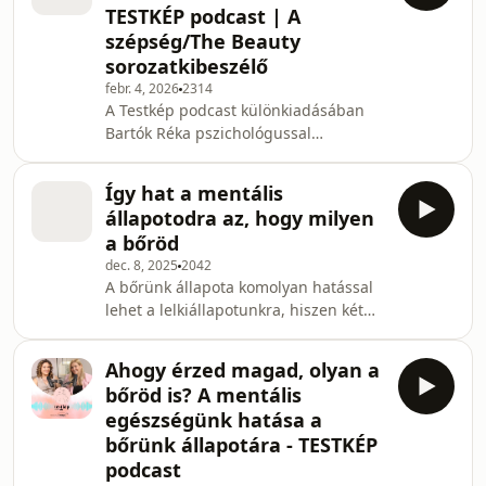
TESTKÉP podcast | A
szólnak, erősen reflektálnak a saját
szépség/The Beauty
élményekre és generációs
sorozatkibeszélő
helyzetekre. Első könyve, a "Hogy
bírod?" a húszas éveiben járó nők
febr. 4, 2026
2314
A Testkép podcast különkiadásában
pszichés nehézségeit, a szorongást,
Bartók Réka pszichológussal
magányt és kapcsolatokat v
beszélgettünk az FX The Beauty (A
szépség) című sorozat által felvetett
Így hat a mentális
kérdésekről. Te meddig mennél el,
állapotodra az, hogy milyen
hogy tökéletes legyél? Learn more
a bőröd
about your ad choices. Visit
dec. 8, 2025
2042
megaphone.fm/adchoices
A bőrünk állapota komolyan hatással
lehet a lelkiállapotunkra, hiszen két
szervesen összefüggő területről van
szó. Nem csak a bőrünk tükrözi vissza
Ahogy érzed magad, olyan a
a lelkiállapotunkat, hanem fordítva is
bőröd is? A mentális
igaz: a bőrünk állapota, akár jó, akár
egészségünk hatása a
rossz, az hatással lehet arra, hogyan
bőrünk állapotára - TESTKÉP
érezzük magunkat belül. Így a
podcast
bőrápolás és a lelki jóllét komoly