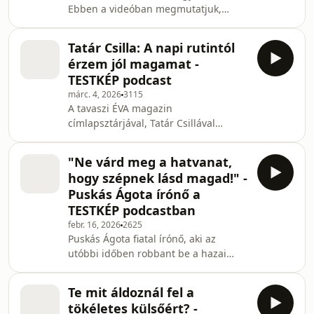
Ebben a videóban megmutatjuk,
hogyan lehet hatékonyan fejleszteni
és formálni a farizmokat. A Testkép
Tatár Csilla: A napi rutintól
Izom spinoff első részében Godó
érzem jól magamat -
Fanka sportrehabilitációs tréner és
TESTKÉP podcast
futóedző segít megérteni, hogyan
márc. 4, 2026
3115
működik a farizom erősítés, milyen
A tavaszi ÉVA magazin
gyakorlatok a leghatékonyabbak, és
címlapsztárjával, Tatár Csillával
hogyan kerülheted el a gyakori
beszélgettünk rutinról, testképről és
hibákat. Beszélünk: – farizom
elvárásokról. Learn more about your
gyakorlatokról kezdőknek és
"Ne várd meg a hatvanat,
ad choices. Visit
hogy szépnek lásd magad!" -
megaphone.fm/adchoices
Puskás Ágota írónő a
TESTKÉP podcastban
febr. 16, 2026
2625
Puskás Ágota fiatal írónő, aki az
utóbbi időben robbant be a hazai
irodalmi köztudatba friss, személyes
hangú regényeivel. Kötetei főleg a
Te mit áldoznál fel a
fiatal felnőttek életéről, mentális
tökéletes külsőért? -
témákról és a belső küzdelmekről