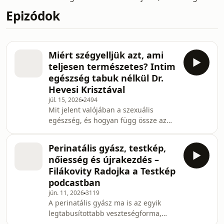
Epizódok
Miért szégyelljük azt, ami
teljesen természetes? Intim
egészség tabuk nélkül Dr.
Hevesi Krisztával
júl. 15, 2026
2494
Mit jelent valójában a szexuális
egészség, és hogyan függ össze az
intim higiénia, a testkép, az
önbizalom és a mentális jóllét? A
Perinatális gyász, testkép,
Testkép podcast legújabb
nőiesség és újrakezdés –
epizódjában Birta Brigi, az Éva
Filákovity Radojka a Testkép
Magazin főszerkesztője
podcastban
&nbsp;@HevesiKrisztaSzexkluziv&nbsp;
jún. 11, 2026
3119
egészségfejlesztő
A perinatális gyász ma is az egyik
szakpszichológussal beszélgetett a
legtabusítottabb veszteségforma,
női intim egészség testi és lelki
pedig családok ezreit érinti. A Testkép