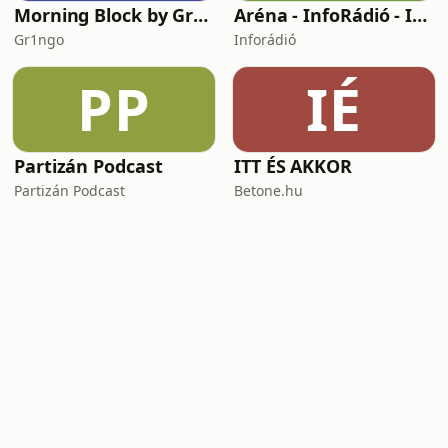
Morning Block by Gr1ngo
Aréna - InfoRádió - Infostart.hu
Gr1ngo
Inforádió
PP
IÉ
Partizán Podcast
ITT ÉS AKKOR
Partizán Podcast
Betone.hu