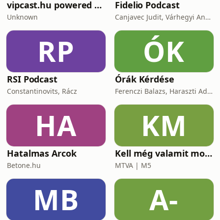
vipcast.hu powered by Media1
Fidelio Podcast
Unknown
Canjavec Judit, Várhegyi András, Gyürke Kata, Tompa Diána, Vass Antónia
RP
ÓK
RSI Podcast
Órák Kérdése
Constantinovits, Rácz
Ferenczi Balazs, Haraszti Adam
HA
KM
Hatalmas Arcok
Kell még valamit mondanom, Ildikó?
Betone.hu
MTVA | M5
MB
A-