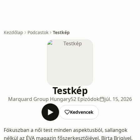
Kezdőlap
Podcastok
Testkép
Testkép
Marquard Group Hungary
52 Epizódok
júl. 15, 2026
Kedvencek
Fókuszban a női test minden aspektusból, sallangok
nélkül az ÉVA magazin főszerkesztőjével, Birta Brigivel.