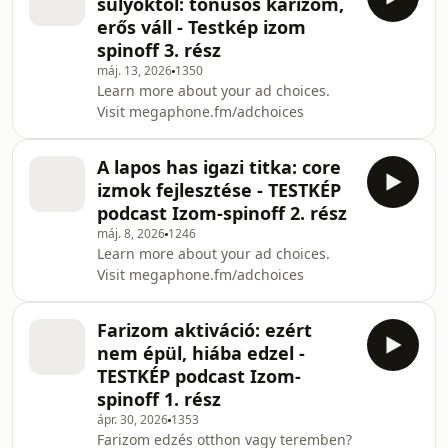
súlyoktól: tónusos karizom,
szeretet a legfontosabb, és ezt
erős váll - Testkép izom
próbálja átadni az embereknek, és
spinoff 3. rész
ilyen szemléletben irányítja
máj. 13, 2026
1350
futóedzőként a sportolói
Learn more about your ad choices.
edzésprogramját. Learn more about
Visit megaphone.fm/adchoices
your ad choices. Visit
megaphone.fm/adchoices
A lapos has igazi titka: core
izmok fejlesztése - TESTKÉP
podcast Izom-spinoff 2. rész
máj. 8, 2026
1246
Learn more about your ad choices.
Visit megaphone.fm/adchoices
Farizom aktiváció: ezért
nem épül, hiába edzel -
TESTKÉP podcast Izom-
spinoff 1. rész
ápr. 30, 2026
1353
Farizom edzés otthon vagy teremben?