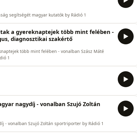
sság segítségét magyar kutatók by Rádió 1
ltak a gyereknaptejek több mint felében -
us, diagnosztikai szakértő
eknaptejek több mint felében - vonalban Szász Máté
dió 1
gyar nagydíj - vonalban Szujó Zoltán
j - vonalban Szujó Zoltán sportriporter by Rádió 1