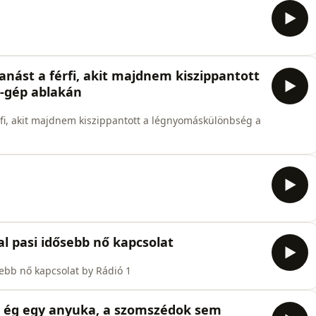
banást a férfi, akit majdnem kiszippantott
-gép ablakán
érfi, akit majdnem kiszippantott a légnyomáskülönbség a
al pasi idősebb nő kapcsolat
sebb nő kapcsolat by Rádió 1
n ég egy anyuka, a szomszédok sem