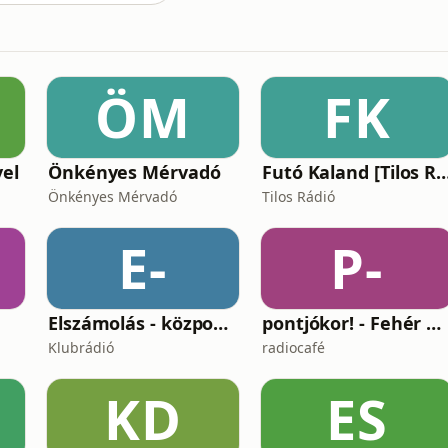
ÖM
FK
vel
Önkényes Mérvadó
Futó Kaland [Tilos Rádió 
Önkényes Mérvadó
Tilos Rádió
E-
P-
Elszámolás - központosítás, lojalitás és a függetlenség ára
pontjókor! - Fehér Mariannal
Klubrádió
radiocafé
KD
ES