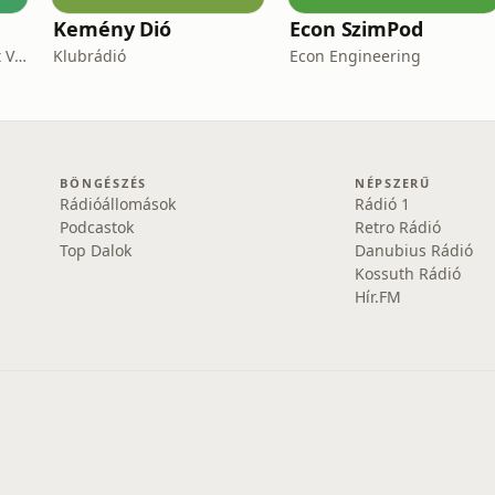
Kemény Dió
Econ SzimPod
CineArt Studio&Different View Production
Klubrádió
Econ Engineering
BÖNGÉSZÉS
NÉPSZERŰ
Rádióállomások
Rádió 1
Podcastok
Retro Rádió
Top Dalok
Danubius Rádió
Kossuth Rádió
Hír.FM