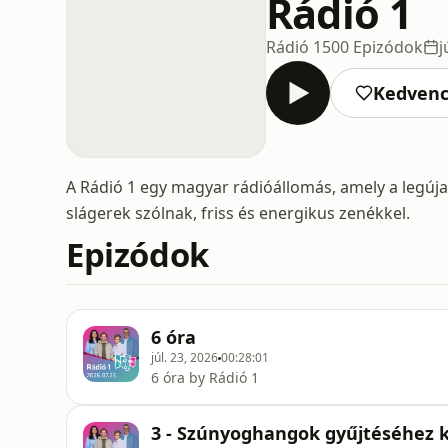
Rádió 1
Rádió 1
500 Epizódok
j
Kedven
A Rádió 1 egy magyar rádióállomás, amely a legúj
slágerek szólnak, friss és energikus zenékkel.
Epizódok
6 óra
júl. 23, 2026
00:28:01
6 óra by Rádió 1
3 - Szúnyoghangok gyűjtéséhez k