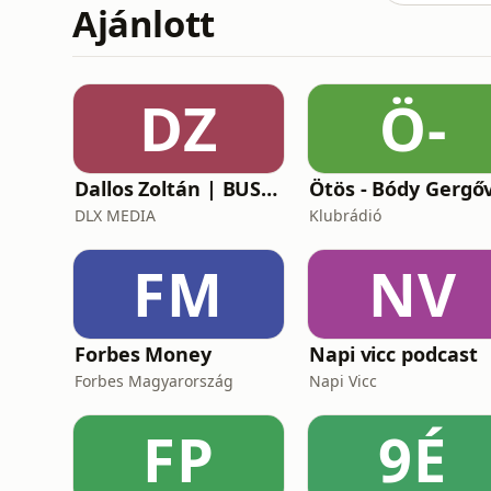
Ajánlott
DZ
Ö-
Dallos Zoltán | BUSINESS
Ötös - Bódy Gergő
DLX MEDIA
Klubrádió
FM
NV
Forbes Money
Napi vicc podcast
Forbes Magyarország
Napi Vicc
FP
9É