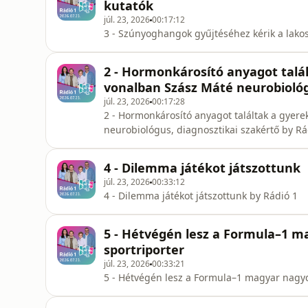
kutatók
júl. 23, 2026
00:17:12
3 - Szúnyoghangok gyűjtéséhez kérik a lako
2 - Hormonkárosító anyagot talá
vonalban Szász Máté neurobiológ
júl. 23, 2026
00:17:28
2 - Hormonkárosító anyagot találtak a gyer
neurobiológus, diagnosztikai szakértő by Rá
4 - Dilemma játékot játszottunk
júl. 23, 2026
00:33:12
4 - Dilemma játékot játszottunk by Rádió 1
5 - Hétvégén lesz a Formula–1 ma
sportriporter
júl. 23, 2026
00:33:21
5 - Hétvégén lesz a Formula–1 magyar nagydí