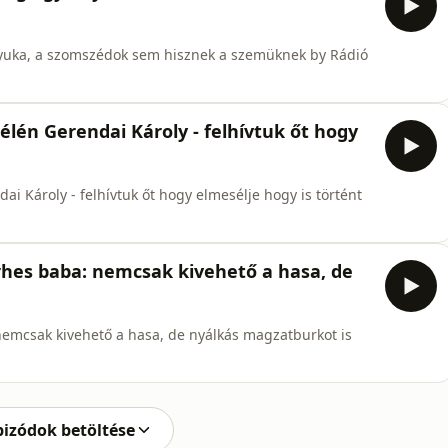
nyuka, a szomszédok sem hisznek a szemüknek by Rádió
l élén Gerendai Károly - felhívtuk őt hogy
ndai Károly - felhívtuk őt hogy elmesélje hogy is történt
terhes baba: nemcsak kivehető a hasa, de
: nemcsak kivehető a hasa, de nyálkás magzatburkot is
pizódok betöltése