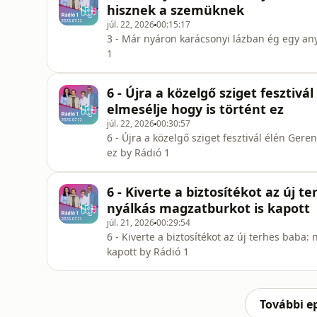
hisznek a szemüknek
júl. 22, 2026
00:15:17
3 - Már nyáron karácsonyi lázban ég egy a
1
6 - Újra a közelgő sziget fesztivá
elmesélje hogy is történt ez
júl. 22, 2026
00:30:57
6 - Újra a közelgő sziget fesztivál élén Gere
ez by Rádió 1
6 - Kiverte a biztosítékot az új 
nyálkás magzatburkot is kapott
júl. 21, 2026
00:29:54
6 - Kiverte a biztosítékot az új terhes baba
kapott by Rádió 1
További e