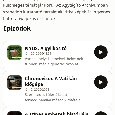
különleges témát jár körül. Az Agytágító Archívumban
szabadon kutatható tartalmak, ritka képek és ingyenes
háttéranyagok is elérhetők.
Epizódok
NYOS. A gyilkos tó
jún. 29, 2026
1824
Vannak helyek, amelyek békésnek
tűnnek, mégis generációkon át
babonák, sötét legendák születnek
róla… Mert ott van valami, amit az
Chronovisor. A Vatikán
emberek megfigyeltek, de
időgépe
megmagyarázni nem tudtak…A
jún. 2, 2026
2098
legijesztőbb dolgok néha teljesen
Szerinted is túlértékelt a
láthatatlanok. Nincs hangjuk. Nincs
termodinamika második főtétele?
alakjuk. Nem lehet velük alkudozni
Ernetti Pellegrino atya szerint igen.
vagy előlük elfutni. Csak akkor veszed
Miért vesződnél rakétaépítéssel, ha
észre őket, amikor már túl
A színes emberek históriája