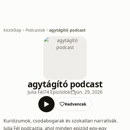
Kezdőlap
Podcastok
agytágító podcast
agytágító podcast
Julia Fél
74 Epizódok
jún. 29, 2026
Kedvencek
Kuriózumok, csodabogarak és szokatlan narratívák.
Julia Fél podcastja, ahol minden epizód egy-egy