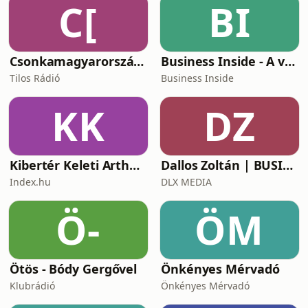
C[
BI
Csonkamagyarország [Tilos Rádió podcast]
Business Inside - A vállalkozók pszichológiája
Tilos Rádió
Business Inside
KK
DZ
Kibertér Keleti Arthurral
Dallos Zoltán | BUSINESS
Index.hu
DLX MEDIA
Ö-
ÖM
Ötös - Bódy Gergővel
Önkényes Mérvadó
Klubrádió
Önkényes Mérvadó