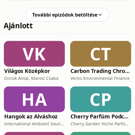
https://ko-fi.com/agytagitopodcastItt
Dexter vinné el. Az az ember, akire a
találod a
történelem mintha véletlenül
További epizódok betöltése
ráborította volna az összes szerencsét
Ajánlott
– aztán otthagyta, magyarázat
nélkül...©Julia Fél. All rights reserved.
Ha meghívnál egy kávéra: https://ko-
fi.com/agytagitopodcastItt találod az
VK
CT
Agytágító Archívumot is, ahol minden
tartalom szaba
Világos Középkor
Carbon Trading Chronicles
Orcsik Antal, Marosi Csaba
Vertis Environmental Finance
HA
CP
Hangok az Alváshoz
Cherry Parfüm Podcast
International Ambient Sounds
Cherry Garden Niche Parfüméria