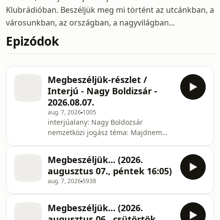
Klubrádióban. Beszéljük meg mi történt az utcánkban, a
városunkban, az országban, a nagyvilágban...
Epizódok
Megbeszéljük-részlet /
Interjú - Nagy Boldizsár -
2026.08.07.
aug. 7, 2026
1005
interjúalany: Nagy Boldozsár
nemzetközi jogász téma: Majdnem
teljesen le kellett állítani a paksi
atomerőművet a Duna alacsony
Megbeszéljük... (2026.
vízállása miatt. Kell-e mégis
augusztus 07., péntek 16:05)
Magyarországnak Bős-Nagymarosi
aug. 7, 2026
5938
vízerőmű? riporter: Bolgár György
Megbeszéljük... (2026.
augusztus 06., csütörtök