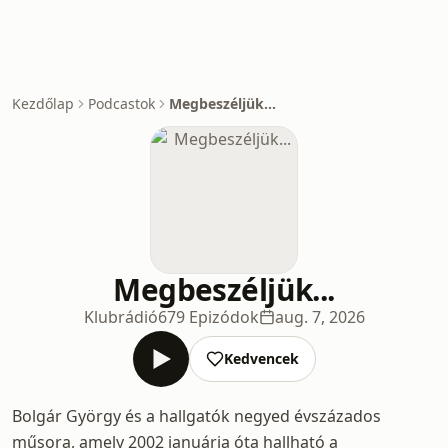
Kezdőlap
Podcastok
Megbeszéljük...
Megbeszéljük...
Klubrádió
679 Epizódok
aug. 7, 2026
Kedvencek
Bolgár György és a hallgatók negyed évszázados
műsora, amely 2002 januárja óta hallható a