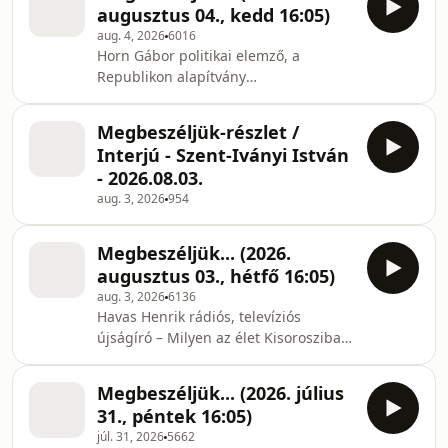
augusztus 04., kedd 16:05)
aug. 4, 2026
6016
Horn Gábor politikai elemző, a
Republikon alapítvány
kuratóriumának elnöke – M1 híradó
kinevezései Martin József Péter, a
Megbeszéljük-részlet /
Transparency International ügyvezető
Interjú - Szent-Iványi István
igazgatója – Zuglói ingatlanos ügy
- 2026.08.03.
Gajzágó József,
aug. 3, 2026
954
az aHang kampányfelelőse – Tegnap
éjfélkor lezárult az aHang
köztársasági elnök jelölős szavazása
Megbeszéljük... (2026.
augusztus 03., hétfő 16:05)
aug. 3, 2026
6136
Havas Henrik rádiós, televíziós
újságíró – Milyen az élet Kisorosziban
a Duna kiszáradás idején? Szent-
Iványi István külpolitikai szakértő, volt
Megbeszéljük... (2026. július
külügyi államtitkár, egykori EP-
31., péntek 16:05)
képviselő, volt szlovéniai magyar
júl. 31, 2026
5662
nagykövet, a Connect Europe elnöke –