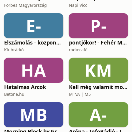
Forbes Magyarország
Napi Vicc
E-
P-
Elszámolás - központosítás, lojalitás és a függetlenség ára
pontjókor! - Fehér Mariannal
Klubrádió
radiocafé
HA
KM
Hatalmas Arcok
Kell még valamit mondanom, Ildikó?
Betone.hu
MTVA | M5
MB
A-
Morning Block by Gr1ngo
Aréna - InfoRádió - Infostart.hu