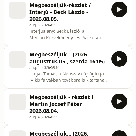
Magyarországért pártszövetség
Megbeszéljük-részlet /
köztársaságielnök-jelötje téma: az
Interjú - Beck László -
Orbán-rendszer megdöntése után
2026.08.05.
Baka András, a Legfelsőbb Bíróság
aug. 5, 2026
835
egykori elnöke a legalkalmasabb
interjúalany: Beck László, a
köztársasági elnöknek? riporter:
Medián Közvélemény- és Piackutató
Bolgár György
Intézet társigazgatója téma. Felmérés
készült a Klubrádió hallgatottságáról
Megbeszéljük... (2026.
riporter: Bolgár György
augusztus 05., szerda 16:05)
aug. 5, 2026
5946
Ungár Tamás, a Népszava újságírója –
A kis falvakban továbbra is kitartanak
a Fidesz mellett? Beck László, a
Medián kutatási igazgatója – A
Megbeszéljük - részlet l
Klubrádió az ötödik leghallgatottabb
Martin József Péter
rádió az országban Róna Péter
2026.08.04.
közgazdász, egyetemi tanár – Baka
aug. 4, 2026
822
Andrással találkozott Magyar Péter
Megbeszéljük... (2026.