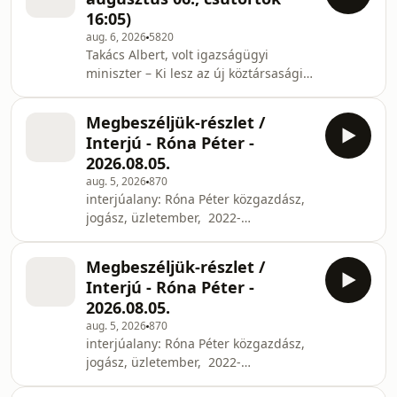
16:05)
aug. 6, 2026
5820
Takács Albert, volt igazságügyi
miniszter – Ki lesz az új köztársasági
elnök? Dull Szabolcs újságíró, politikai
elemző, a Telex volt főszerkesztője –
Megbeszéljük-részlet /
Kik tudták felvenni a tempót a
Interjú - Róna Péter -
kormányban a kormányfővel?
2026.08.05.
aug. 5, 2026
870
interjúalany: Róna Péter közgazdász,
jogász, üzletember, 2022-
ben az Egységben
Magyarországért pártszövetség
Megbeszéljük-részlet /
köztársaságielnök-jelötje téma: az
Interjú - Róna Péter -
Orbán-rendszer megdöntése után
2026.08.05.
Baka András, a Legfelsőbb Bíróság
aug. 5, 2026
870
egykori elnöke a legalkalmasabb
interjúalany: Róna Péter közgazdász,
köztársasági elnöknek? riporter:
jogász, üzletember, 2022-
Bolgár György
ben az Egységben