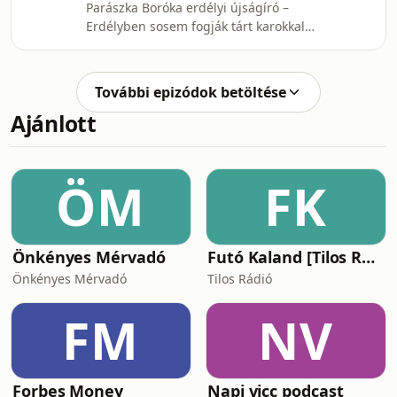
Parászka Boróka erdélyi újságíró –
Vezetőváltás a Magyar Külügyi
Erdélyben sosem fogják tárt karokkal
Intézetben Papp Gergő politológus –
várni Magyar Pétert? Bojár Ábel, az
Hogyan kommunikálja Magyar Péter a
Europion kutatási igazgatója –
hőség okozta válsághelyzetet?
Orbánnak már a Fideszesek sem
További epizódok betöltése
hisznek Odze György, író – ÉS-ben
Ajánlott
megjelent cikke kapcsán - Menjenek a
túróba a fanyalgók, itt forradalom
zajlik
ÖM
FK
Önkényes Mérvadó
Futó Kaland [Tilos Rádió podcast]
Önkényes Mérvadó
Tilos Rádió
FM
NV
Forbes Money
Napi vicc podcast